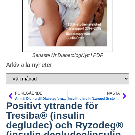
Senaste Nr DiabetologNytt i PDF
Arkiv alla nyheter
FÖREGÅENDE
NÄSTA
Anmäl Dig nu till Diabetesforum i Sthlm. 30% rabatt. Betala senare. Programmet i sin helhet är nu färdigt
Insulin glargin (Lantus) är säkert. Uppdatering. Genomgång av studier. Press release
Positivt yttrande för
Tresiba® (insulin
degludec) och Ryzodeg®
(insulin degludec/insulin