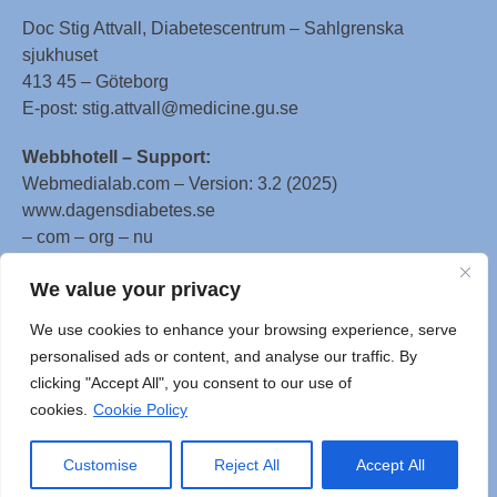
Doc Stig Attvall, Diabetescentrum – Sahlgrenska
sjukhuset
413 45 – Göteborg
E-post: stig.attvall@medicine.gu.se
Webbhotell – Support:
Webmedialab.com – Version: 3.2 (2025)
www.dagensdiabetes.se
– com – org – nu
All material on this website
We value your privacy
is protected by copyright, Copyright © 1996-2025 by
We use cookies to enhance your browsing experience, serve
WebMD LLC. This website also contains material
personalised ads or content, and analyse our traffic. By
copyrighted by 3rd parties.
clicking "Accept All", you consent to our use of
cookies.
Cookie Policy
Customise
Reject All
Accept All