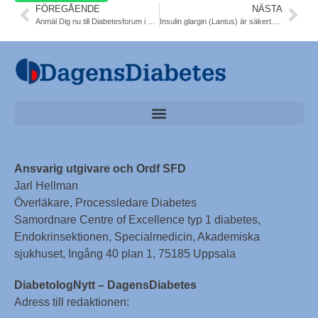
FÖREGÅENDE
NÄSTA
Anmäl Dig nu till Diabetesforum i Sthlm. 30% rabatt. Betala senare. Programmet i sin helhet är nu färdigt
Insulin glargin (Lantus) är säkert. Uppdatering. Genomgång av studier. Press release
Ansvarig utgivare och Ordf SFD
Jarl Hellman
Överläkare, Processledare Diabetes
Samordnare Centre of Excellence typ 1 diabetes,
Endokrinsektionen, Specialmedicin, Akademiska
sjukhuset, Ingång 40 plan 1, 75185 Uppsala
DiabetologNytt – DagensDiabetes
Adress till redaktionen: