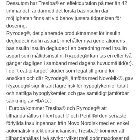
Dessutom har Tresiba® en effektduration på mer än 42
timmar och är därmed det första basinsulin där
möjligheten finns att vid behov justera tidpunkten för
dosering.
Ryzodeg®, det planerade produktnamnet för insulin
degludec/insulin aspart, innehåller nya generationens
basinsulin insulin degludec i en beredning med insulin
aspart som måltidsinsulin. Ryzodeg® kan tas en eller två
gånger dagligen i samband med dagens huvudmåltid(er).
I de ”treat-to-target” studier som legat till grund för
ansökan och där Ryzodeg® jämförts med NovoMix®, gav
Ryzodeg® signifikant lägre risk för hypoglykemier totalt
och nattliga hypoglykemier, och gav samtidigt jämförbar
sänkning av HbA1c.
I Europa kommer Tresiba® och Ryzodeg® att
tillhandahållas i FlexTouch® och Penfill® den senaste
förfyllda insulinpennan från Novo Nordisk med en enkel
automatisk injektionsmekanism. Tresiba® kommer att
tillhandahållas i två styrkor vilket möjliggör maxdoser på