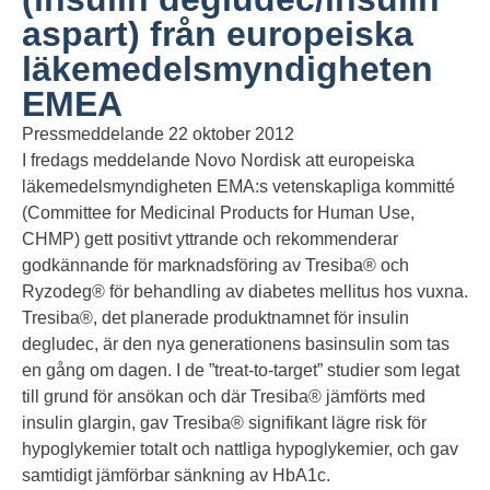
aspart) från europeiska
läkemedelsmyndigheten
EMEA
Pressmeddelande 22 oktober 2012
I fredags meddelande Novo Nordisk att europeiska
läkemedelsmyndigheten EMA:s vetenskapliga kommitté
(Committee for Medicinal Products for Human Use,
CHMP) gett positivt yttrande och rekommenderar
godkännande för marknadsföring av Tresiba® och
Ryzodeg® för behandling av diabetes mellitus hos vuxna.
Tresiba®, det planerade produktnamnet för insulin
degludec, är den nya generationens basinsulin som tas
en gång om dagen. I de ”treat-to-target” studier som legat
till grund för ansökan och där Tresiba® jämförts med
insulin glargin, gav Tresiba® signifikant lägre risk för
hypoglykemier totalt och nattliga hypoglykemier, och gav
samtidigt jämförbar sänkning av HbA1c.