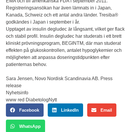
EMA och till amerikanska FDA i september 2011.
Registreringsansökan har även lämnats in i Japan,
Kanada, Schweiz och ett antal andra länder. Tresiba®
godkändes i Japan i september i år.
Upptaget av insulin degludec är långsamt, vilket ger flack
och stabil profil. Insulin degludec har studerats i ett brett
kliniskt prövningsprogram, BEGINTM, där man studerat
effekten på glukoskontrollen, antalet hypoglykemier och
möjligheten att anpassa doseringstidpunkten efter
patienternas behov.
Sara Jensen, Novo Nordisk Scandinavia AB. Press
release
Nyhetsinfo
www red DiabetologNytt
Facebook
LinkedIn
Email
WhatsApp