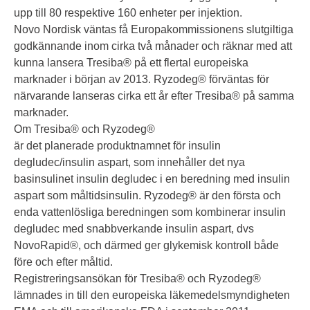
upp till 80 respektive 160 enheter per injektion.
Novo Nordisk väntas få Europakommissionens slutgiltiga
godkännande inom cirka två månader och räknar med att
kunna lansera Tresiba® på ett flertal europeiska
marknader i början av 2013. Ryzodeg® förväntas för
närvarande lanseras cirka ett år efter Tresiba® på samma
marknader.
Om Tresiba® och Ryzodeg®
är det planerade produktnamnet för insulin
degludec/insulin aspart, som innehåller det nya
basinsulinet insulin degludec i en beredning med insulin
aspart som måltidsinsulin. Ryzodeg® är den första och
enda vattenlösliga beredningen som kombinerar insulin
degludec med snabbverkande insulin aspart, dvs
NovoRapid®, och därmed ger glykemisk kontroll både
före och efter måltid.
Registreringsansökan för Tresiba® och Ryzodeg®
lämnades in till den europeiska läkemedelsmyndigheten