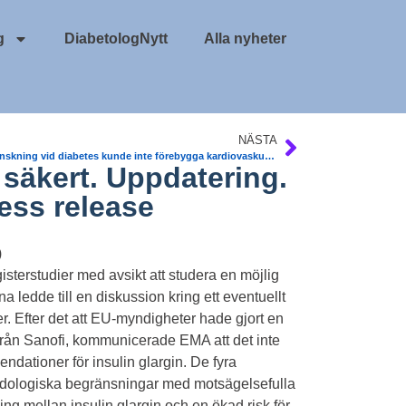
g
DiabetologNytt
Alla nyheter
NÄSTA
Viktminskning vid diabetes kunde inte förebygga kardiovaskulär sjukdom vid typ 2 diabetes – Lärdomar från Look AHEAD studien
r säkert. Uppdatering.
ess release
)
isterstudier med avsikt att studera en möjlig
a ledde till en diskussion kring ett eventuellt
. Efter det att EU-myndigheter hade gjort en
från Sanofi, kommunicerade EMA att det inte
dationer för insulin glargin. De fyra
dologiska begränsningar med motsägelsefulla
ing mellan insulin glargin och en ökad risk för