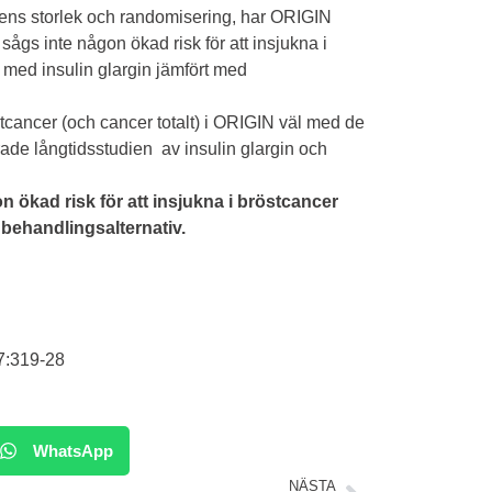
ens storlek och randomisering, har ORIGIN
 sågs inte någon ökad risk för att insjukna i
e med insulin glargin jämfört med
cancer (och cancer totalt) i ORIGIN väl med de
rade långtidsstudien av insulin glargin och
 ökad risk för att insjukna i bröstcancer
a behandlingsalternativ.
67:319-28
WhatsApp
NÄSTA