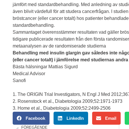
jämfört med standardbehandling. Med anledning av studi
även blivit värdefull för att studera cancerfrågan. I studien
bröstcancer (eller cancer totalt) hos patienter behandlad
standardbehandling.
Sammantaget överensstämmer resultaten vad gäller bröst
tidigare publicerade resultaten från den första randomise
metaanalysen av de randomiserade studierna
Behandling med insulin glargin gav således inte någon
(eller cancer totalt) i jämförelse med studiernas andr
Bästa hälsningar Mattias Sigurd
Medical Advisor
Sanofi
1. The ORIGIN Trial Investigators, N Engl J Med 2012;3
2. Rosenstock et al., Diabetologia 2009;52:1971-1973
3. Home et al., Diabetologia 2009;52:2499-2506
Facebook
LinkedIn
Email
FÖREGÅENDE