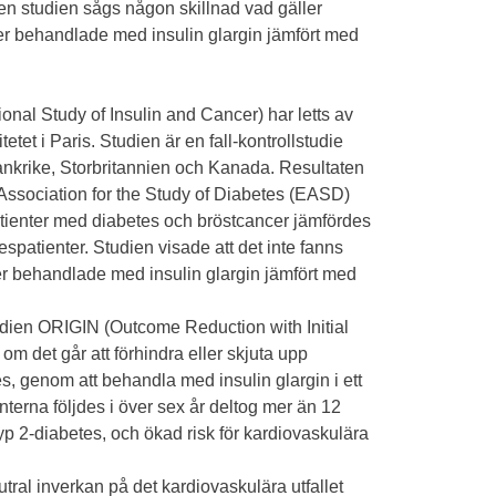
i den studien sågs någon skillnad vad gäller
nter behandlade med insulin glargin jämfört med
onal Study of Insulin and Cancer) har letts av
tet i Paris. Studien är en fall-kontrollstudie
rankrike, Storbritannien och Kanada. Resultaten
Association for the Study of Diabetes (EASD)
atienter med diabetes och bröstcancer jämfördes
patienter. Studien visade att det inte fanns
ter behandlade med insulin glargin jämfört med
dien ORIGIN (Outcome Reduction with Initial
om det går att förhindra eller skjuta upp
s, genom att behandla med insulin glargin i ett
nterna följdes i över sex år deltog mer än 12
 typ 2-diabetes, och ökad risk för kardiovaskulära
utral inverkan på det kardiovaskulära utfallet