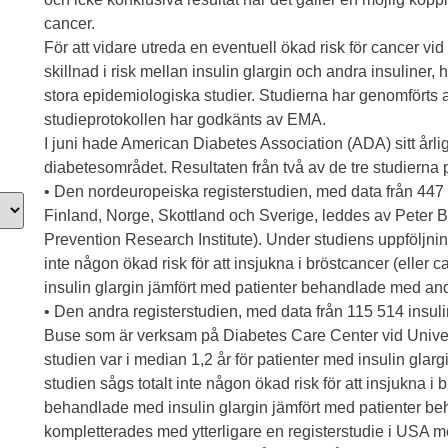
cancer.
För att vidare utreda en eventuell ökad risk för cancer v
skillnad i risk mellan insulin glargin och andra insuliner,
stora epidemiologiska studier. Studierna har genomförts
studieprotokollen har godkänts av EMA.
I juni hade American Diabetes Association (ADA) sitt årl
diabetesområdet. Resultaten från två av de tre studiern
• Den nordeuropeiska registerstudien, med data från 447
Finland, Norge, Skottland och Sverige, leddes av Peter Bo
Prevention Research Institute). Under studiens uppföljning
inte någon ökad risk för att insjukna i bröstcancer (eller
insulin glargin jämfört med patienter behandlade med and
• Den andra registerstudien, med data från 115 514 insu
Buse som är verksam på Diabetes Care Center vid Univers
studien var i median 1,2 år för patienter med insulin glarg
studien sågs totalt inte någon ökad risk för att insjukna i b
behandlade med insulin glargin jämfört med patienter b
kompletterades med ytterligare en registerstudie i USA 