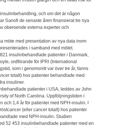
id insulinbehandling, och om det är någon
 har Sanofi de senaste åren finansierat tre nya
 av oberoende externa experter och
iga möte med presentation av nya data inom
a presenterades i samband med mötet.
 821 insulinbehandlade patienter i Danmark,
yle, ordförande för IPRI (International
stid, som i genomsnitt var över tre år, fanns
 cancer totalt) hos patienter behandlade med
ra insuliner.
linbehandlade patienter i USA, leddes av John
ity of North Carolina. Uppföljningstiden i
in och 1,4 år för patienter med NPH-insulin. I
röstcancer (eller cancer totalt) hos patienter
ehandlade med NPH-insulin. Studien
med 52 453 insulinbehandlade patienter med en