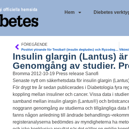
Hem
Diebetes verkty
FÖREGÅENDE
Positivt yttrande för Tresiba® (insulin degludec) och Ryzodeg® (insulin degludec/insulin aspart) från europeiska läkemedelsmyndigheten EMEA
Insulin glargin (Lantus) ä
Genomgång av studier. Pr
Bromma 2012-10-19 Press release Sanofi
Senaste nytt om säkerhetsdata för insulin glargin (Lantus
För drygt tre år sedan publicerades i Diabetologia fyra reg
koppling mellan insuliner och cancer. Vissa data i studiern
samband mellan insulin glargin (Lantus®) och bröstcancer
noggrann genomgång av studierna och tillgängliga data 
fanns någon anledning till ändrade behandlings¬rekommen
registeranalyserna bedömdes av myndigheterna ha meto
och icke konklusiva resultat när det gäller en möjlig koppl