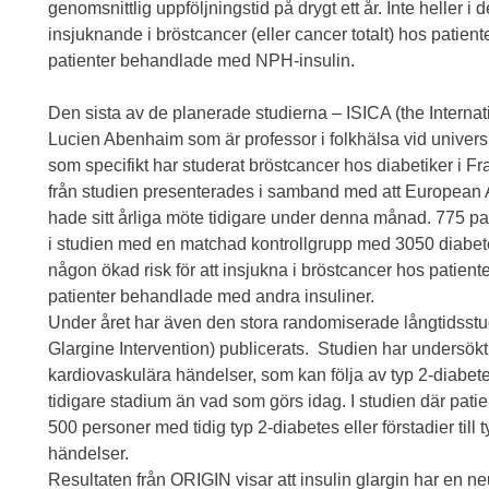
genomsnittlig uppföljningstid på drygt ett år. Inte heller 
insjuknande i bröstcancer (eller cancer totalt) hos patie
patienter behandlade med NPH-insulin.
Den sista av de planerade studierna – ISICA (the Internati
Lucien Abenhaim som är professor i folkhälsa vid universite
som specifikt har studerat bröstcancer hos diabetiker i F
från studien presenterades i samband med att European 
hade sitt årliga möte tidigare under denna månad. 775 p
i studien med en matchad kontrollgrupp med 3050 diabetes
någon ökad risk för att insjukna i bröstcancer hos patien
patienter behandlade med andra insuliner.
Under året har även den stora randomiserade långtidsstu
Glargine Intervention) publicerats. Studien har undersökt 
kardiovaskulära händelser, som kan följa av typ 2-diabete
tidigare stadium än vad som görs idag. I studien där patie
500 personer med tidig typ 2-diabetes eller förstadier till
händelser.
Resultaten från ORIGIN visar att insulin glargin har en ne