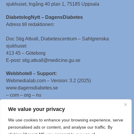
sjukhuset, Ingång 40 plan 1, 75185 Uppsala
DiabetologNytt – DagensDiabetes
Adress till redaktionen:
Doc Stig Attvall, Diabetescentrum – Sahlgrenska
sjukhuset
413 45 – Göteborg
E-post: stig.attvall@medicine.gu.se
Webbhotell – Support:
Webmedialab.com – Version: 3.2 (2025)
www.dagensdiabetes.se
– com – org – nu
All material on this website
We value your privacy
is protected by copyright, Copyright © 1996-2025 by
We use cookies to enhance your browsing experience, serve
WebMD LLC. This website also contains material
personalised ads or content, and analyse our traffic. By
copyrighted by 3rd parties.