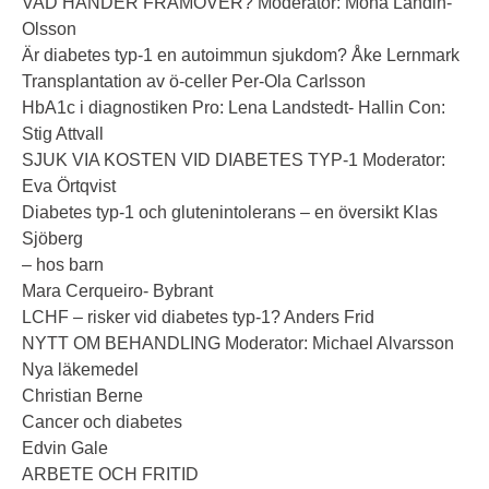
VAD HÄNDER FRAMÖVER? Moderator: Mona Landin-
Olsson
Är diabetes typ-1 en autoimmun sjukdom? Åke Lernmark
Transplantation av ö-celler Per-Ola Carlsson
HbA1c i diagnostiken Pro: Lena Landstedt- Hallin Con:
Stig Attvall
SJUK VIA KOSTEN VID DIABETES TYP-1 Moderator:
Eva Örtqvist
Diabetes typ-1 och glutenintolerans – en översikt Klas
Sjöberg
– hos barn
Mara Cerqueiro- Bybrant
LCHF – risker vid diabetes typ-1? Anders Frid
NYTT OM BEHANDLING Moderator: Michael Alvarsson
Nya läkemedel
Christian Berne
Cancer och diabetes
Edvin Gale
ARBETE OCH FRITID