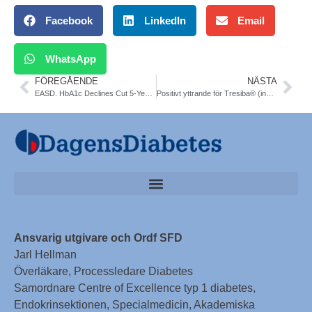
Facebook
LinkedIn
Email
WhatsApp
FÖREGÅENDE
NÄSTA
EASD. HbA1c Declines Cut 5-Year Death Rate. NDR.
Positivt yttrande för Tresiba® (insulin degludec) och Ryzodeg® (insulin degludec/insulin aspart) från europeiska läkemedelsmyndigheten EMEA
Ansvarig utgivare och Ordf SFD
Jarl Hellman
Överläkare, Processledare Diabetes
Samordnare Centre of Excellence typ 1 diabetes,
Endokrinsektionen, Specialmedicin, Akademiska