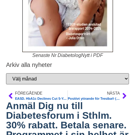
Senaste Nr DiabetologNytt i PDF
Arkiv alla nyheter
FÖREGÅENDE
NÄSTA
EASD. HbA1c Declines Cut 5-Year Death Rate. NDR.
Positivt yttrande för Tresiba® (insulin degludec) och Ryzodeg® (insulin degludec/insulin aspart) från europeiska läkemedelsmyndigheten EMEA
Anmäl Dig nu till
Diabetesforum i Sthlm.
30% rabatt. Betala senare.
Programmet i sin helhet är