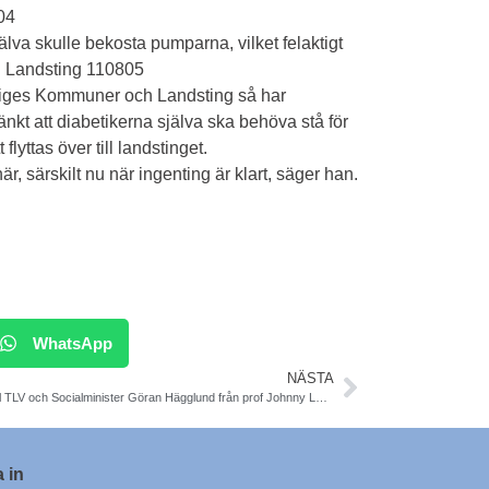
04
älva skulle bekosta pumparna, vilket felaktigt
h Landsting 110805
eriges Kommuner och Landsting så har
tänkt att diabetikerna själva ska behöva stå för
lyttas över till landstinget.
r, särskilt nu när ingenting är klart, säger han.
WhatsApp
NÄSTA
Brev till TLV och Socialminister Göran Hägglund från prof Johnny Ludvigsson
 in