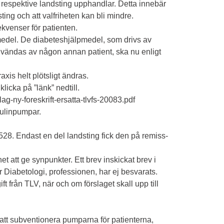
 respektive landsting upphandlar. Detta innebär
ting och att valfriheten kan bli mindre.
kvenser för patienten.
edel. De diabeteshjälpmedel, som drivs av
n användas av någon annan patient, ska nu enligt
xis helt plötsligt ändras.
icka på ”länk” nedtill.
g-ny-foreskrift-ersatta-tlvfs-20083.pdf
sulinpumpar.
10528. Endast en del landsting fick den på remiss-
 att ge synpunkter. Ett brev inskickat brev i
r Diabetologi, professionen, har ej besvarats.
ft från TLV, när och om förslaget skall upp till
n att subventionera pumparna för patienterna,