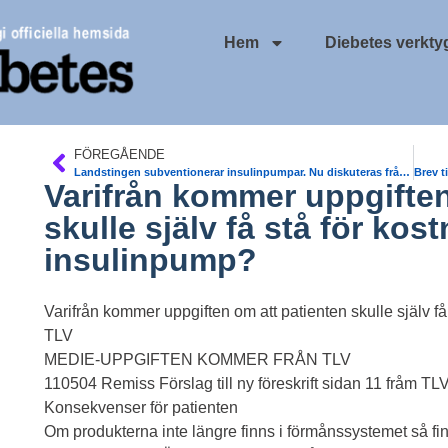
Hem
Diebetes verkty
FÖREGÅENDE
Landstingen subventionerar insulinpumpar. Nu diskuteras från SKL utlåning av pumpar.
Varifrån kommer uppgiften
skulle själv få stå för kos
insulinpump?
Varifrån kommer uppgiften om att patienten skulle själv få
TLV
MEDIE-UPPGIFTEN KOMMER FRÅN TLV
110504 Remiss Förslag till ny föreskrift sidan 11 fråm TLV
Konsekvenser för patienten
Om produkterna inte längre finns i förmånssystemet så fi