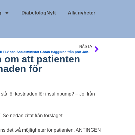
g
DiabetologNytt
Alla nyheter
NÄSTA
Brev till TLV och Socialminister Göran Hägglund från prof Johnny Ludvigsson
 om att patienten
tnaden för
 stå för kostnaden för insulinpump? – Jo, från
. Se nedan citat från förslaget
nns det två möjligheter för patienten, ANTINGEN