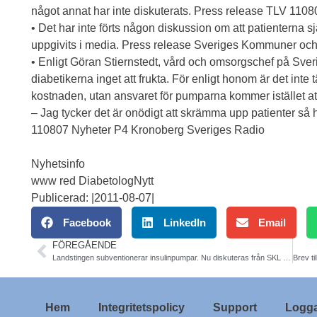
något annat har inte diskuterats. Press release TLV 1108
• Det har inte förts någon diskussion om att patienterna sj
uppgivits i media. Press release Sveriges Kommuner oc
• Enligt Göran Stiernstedt, vård och omsorgschef på Sv
diabetikerna inget att frukta. För enligt honom är det inte 
kostnaden, utan ansvaret för pumparna kommer istället att f
– Jag tycker det är onödigt att skrämma upp patienter så hä
110807 Nyheter P4 Kronoberg Sveriges Radio
Nyhetsinfo
www red DiabetologNytt
Publicerad: |2011-08-07|
Facebook
LinkedIn
Email
FÖREGÅENDE
Landstingen subventionerar insulinpumpar. Nu diskuteras från SKL utlåning av pumpar.
Hem
Integritetspolicy
Support
Logga