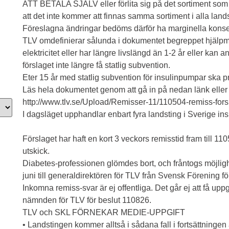
ATT BETALA SJÄLV eller förlita sig på det sortiment som
att det inte kommer att finnas samma sortiment i alla lands
Föreslagna ändringar bedöms därför ha marginella konse
TLV omdefinierar sålunda i dokumentet begreppet hjälpm
elektricitet eller har längre livslängd än 1-2 år eller ka
förslaget inte längre få statlig subvention.
Eter 15 år med statlig subvention för insulinpumpar ska pra
Läs hela dokumentet genom att gå in på nedan länk eller kl
http://www.tlv.se/Upload/Remisser-11/110504-remiss-forsla
I dagsläget upphandlar enbart fyra landsting i Sverige in
Förslaget har haft en kort 3 veckors remisstid fram till 1
utskick.
Diabetes-professionen glömdes bort, och fråntogs möjlighet
juni till generaldirektören för TLV från Svensk Förening fö
Inkomna remiss-svar är ej offentliga. Det går ej att få uppgi
nämnden för TLV för beslut 110826.
TLV och SKL FÖRNEKAR MEDIE-UPPGIFT
• Landstingen kommer alltså i sådana fall i fortsättninge