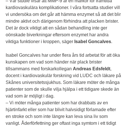
– Vår studie visar att MMP-9 är en markör för framtida
kardiovaskulära komplikationer. I våra fortsatta studier vill
vi undersöka om det går att hämma enzymet så att det blir
mindre aktivt och därigenom förhindra att placken brister.
Det är dock viktigt att en sådan behandling inte ger
oönskade biverkningar eftersom enzymet har andra
viktiga funktioner i kroppen, säger
Isabel Goncalves
.
Isabel Goncalves har under flera års tid arbetat för att öka
kunskapen om vad som händer när plack brister
tillsammans med forskarkollegan
Andreas Edsfeldt
,
docent i kardiovaskulär forskning vid LUDC och läkare på
Skånes universitetssjukhus. Som läkare möter de många
patienter som de skulle vilja hjälpa i ett tidigare skede än
vad som är möjligt i dag.
– Vi möter många patienter som har drabbats av en
hjärtinfarkt eller som har blivit halvsidigt förlamade efter
en stroke och som inte längre kan leva sina liv som
vanligt. Åderförfettning ger oftast inga symtom i ett tidigt