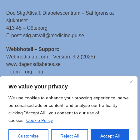
Doc Stig Attvall, Diabetescentrum – Sahlgrenska
sjukhuset
413 45 – Göteborg
E-post: stig.attvall@medicine.gu.se
Webbhotell – Support:
Webmedialab.com – Version: 3.2 (2025)
www.dagensdiabetes.se
– com – org – nu
All material on this website
We value your privacy
is protected by copyright, Copyright © 1996-2025 by
We use cookies to enhance your browsing experience, serve
WebMD LLC. This website also contains material
personalised ads or content, and analyse our traffic. By
copyrighted by 3rd parties.
clicking "Accept All", you consent to our use of
cookies.
Cookie Policy
Customise
Reject All
Accept All