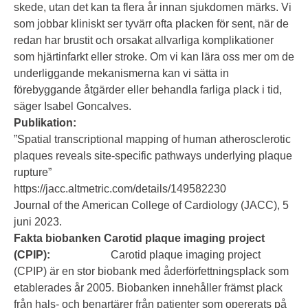
skede, utan det kan ta flera år innan sjukdomen märks. Vi
som jobbar kliniskt ser tyvärr ofta placken för sent, när de
redan har brustit och orsakat allvarliga komplikationer
som hjärtinfarkt eller stroke. Om vi kan lära oss mer om de
underliggande mekanismerna kan vi sätta in
förebyggande åtgärder eller behandla farliga plack i tid,
säger Isabel Goncalves.
Publikation:
”
Spatial transcriptional mapping of human atherosclerotic
plaques reveals site-specific pathways underlying plaque
rupture
”
https://jacc.altmetric.com/details/149582230
Journal of the American College of Cardiology (JACC), 5
juni 2023.
Fakta biobanken Carotid plaque imaging project
(CPIP):
Carotid plaque imaging project
(CPIP) är en stor biobank med åderförfettningsplack som
etablerades år 2005. Biobanken innehåller främst plack
från hals- och benartärer från patienter som opererats på