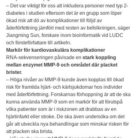
– Det var viktigt för oss att inkludera personer med typ 2-
diabetes i studien eftersom det är en grupp som löper
ökad risk att dö av komplikationer till följd av
åderförfettning jämfört med resten av befolkningen, säger
Jiangming Sun, forskare inom bioinformatik vid LUDC
och försteförfattare till artikeln.
Markör för kardiovaskulära komplikationer
RNA-sekvenseringen påvisade en
stark koppling
mellan enzymet MMP-9 och området där placket
brister.
– Höga nivåer av MMP-9 kunde även kopplas till ökad
risk för framtida hjärt- och kärlsjukdomar hos individer
med åderförfettning. Forskarnas förhoppning är att de ska
kunna använda MMP-9 som en markör för att förutspå
vilka patienter som är i riskzonen att drabbas av en
hjärtinfarkt eller stroke. De ska även undersöka om det
går att utveckla nya behandlingar som minskar risken för
att placken ska brista.