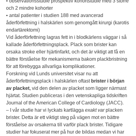
• observationsstudie prospektiv kohortstudie med 3 större
och 2 mindre kohorter
• antal patienter i studien 188 med avancerad
åderförfettning i halskärlen som genomgått kirurgi (karotis
endartärektomi)
Vid åderförfettning lagras fett in i blodkärlens väggar i så
kallade åderförfettningsplack. Plack som brister kan
orsaka stroke eller hjärtinfarkt, och det är viktigt att få en
bättre förståelse för mekanismerna bakom plackbristning
för att förebygga allvarliga komplikationer.
Forskning vid Lunds universitet visar nu att
åderförfettningsplack i halskärlen oftast
brister i början
av placket,
vid den delen av placket som ligger närmast
hjärtat. Studien publiceras i den vetenskapliga tidskriften
Journal of the American College of Cardiology (JACC).
– I vår studie har vi lyckats kartlägga
exakt var
placken
brister. Detta är ett viktigt steg på vägen mot en bättre
förståelse av orsakerna till varför plack brister. Tidigare
studier har fokuserat mer på hur de bildas medan vi har