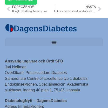
FÖREGÅENDE
NÄSTA
Bengt E Karlberg. Minnesruna
Läkemedelskostnad för diabetes 2023-2026. Socialstyrelsen
Ansvarig utgivare och Ordf SFD
Jarl Hellman
Överläkare, Processledare Diabetes
Samordnare Centre of Excellence typ 1 diabetes,
Endokrinsektionen, Specialmedicin, Akademiska
sjukhuset, Ingång 40 plan 1, 75185 Uppsala
DiabetologNytt – DagensDiabetes
Adress till redaktionen: