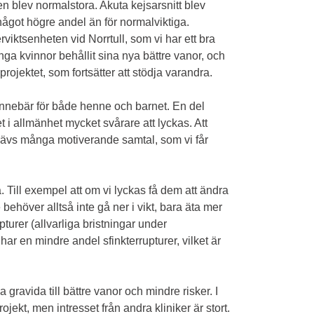
 blev normalstora. Akuta kejsarsnitt blev
något högre andel än för normalviktiga.
erviktsenheten vid Norrtull, som vi har ett bra
nga kvinnor behållit sina nya bättre vanor, och
rojektet, som fortsätter att stödja varandra.
 innebär för både henne och barnet. En del
det i allmänhet mycket svårare att lyckas. Att
krävs många motiverande samtal, som vi får
. Till exempel att om vi lyckas få dem att ändra
 behöver alltså inte gå ner i vikt, bara äta mer
pturer (allvarliga bristningar under
 har en mindre andel sfinkterrupturer, vilket är
 gravida till bättre vanor och mindre risker. I
ekt, men intresset från andra kliniker är stort.