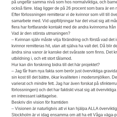
på ungefär samma nivå som hos normalviktiga, och barnen
också färre. Idag ligger de på 26 procent som bara är en 
Efter förlossningen remitterar vi de kvinnor som vill till öv
samarbete med. Vid uppföljningar har det visat sig att må
flera har fortfarande kontakt med de andra kvinnorna från p
Vad är den största utmaningen?
– Kvinnan själv måste vilja förändring och förstå vad det
kvinnor remitteras hit, utan att själva ha valt det. Då blir 
ändra sina vanor är kanske det svåraste som finns. Det 
utbildning i, och ett stort tålamod.
Hur kan din forskning bidra till det här projektet?
– Jag får fram nya fakta som berör just överviktiga gravida
sin kost till det bättre, ökar kvaliteten i modersmjölken. De
varierat och mindre fett. Jag har även forskat på sfinkterru
förlossningen) och det har faktiskt visat sig att överviktiga
en intressant iakttagelse.
Beskriv din vision för framtiden
– Visionen är naturligtvis att vi kan hjälpa ALLA överviktiga
Stockholm är vi idag ensamma om att ha ett Våga väga-proj