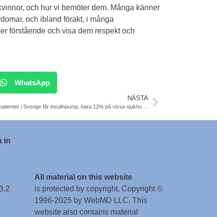
a kvinnor, och hur vi bemöter dem. Många känner
domar, och ibland förakt, i många
mer förstående och visa dem respekt och
WhatsApp
NÄSTA
För få patienter i Sverige får insulinpump, bara 12% på vissa sjukhus, för få män. Ekonomiska skäl. Svensk färsk studie på svenska sjukhus. Diabetic Medicine.
 in
All material on this website
3.2
is protected by copyright, Copyright ©
1996-2025 by WebMD LLC. This
website also contains material