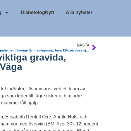
g
DiabetologNytt
Alla nyheter
NÄSTA
För få patienter i Sverige får insulinpump, bara 12% på vissa sjukhus, för få män. Ekonomiska skäl. Svensk färsk studie på svenska sjukhus. Diabetic Medicine.
iktiga gravida,
 Väga
ck Lindholm, tillsammans med ett team av
ga som leder till lägre risker och mindre
 mammor fått hjälp.
 Elisabeth Renfelt Orre, Anette Holst och
l mammor med övervikt (BMI över 30). 12 procent
tora risker för både mamman och barnet. Bland