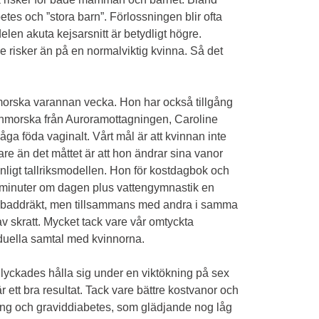
tes och ”stora barn”. Förlossningen blir ofta
len akuta kejsarsnitt är betydligt högre.
e risker än på en normalviktig kvinna. Så det
morska varannan vecka. Hon har också tillgång
barnmorska från Auroramottagningen, Caroline
ga föda vaginalt. Vårt mål är att kvinnan inte
re än det måttet är att hon ändrar sina vanor
nligt tallriksmodellen. Hon för kostdagbok och
30 minuter om dagen plus vattengymnastik en
g i baddräkt, men tillsammans med andra i samma
 av skratt. Mycket tack vare vår omtyckta
duella samtal med kvinnorna.
em lyckades hålla sig under en viktökning på sex
 är ett bra resultat. Tack vare bättre kostvanor och
ing och graviddiabetes, som glädjande nog låg