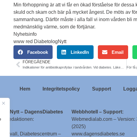
Min förhoppning är att vi får en ökad förståelse för dess
skuld och skam och bär på mycket ångest. De möts av för
sammanhang. Därför måste i alla fall vi inom vården bli 
medmänsklig värme, som de förtjänar.
Nyhetsinfo
www red DiabetologNytt
Facebook
LinkedIn
Email
FÖREGÅENDE
Indikationer för antibiotikaprofylax i tandvården. Vid diabetes. Läkemedelsverket
Hem
Integritetspolicy
Support
Logga
ologNytt – DagensDiabetes
Webbhotell – Support:
e
till redaktionen:
Webmedialab.com – Version: 
(2025)
g Attvall, Diabetescentrum –
www.dagensdiabetes.se