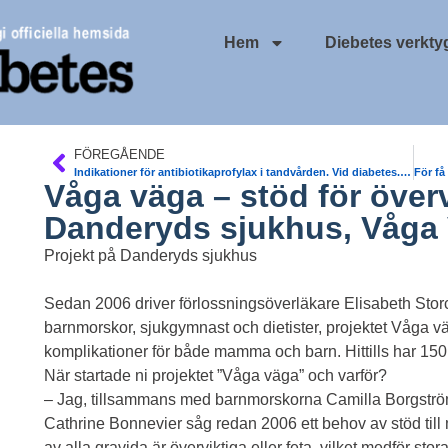
Hem
Diebetes verkty
FÖREGÅENDE
Indikationer för antibiotikaprofylax i tandvården. Vid diabetes. Läkemedelsverket
Våga väga – stöd för överv
Danderyds sjukhus, Våga
Projekt på Danderyds sjukhus
Sedan 2006 driver förlossningsöverläkare Elisabeth Stor
barnmorskor, sjukgymnast och dietister, projektet Våga vä
komplikationer för både mamma och barn. Hittills har 150
När startade ni projektet ”Våga väga” och varför?
– Jag, tillsammans med barnmorskorna Camilla Borgström,
Cathrine Bonnevier såg redan 2006 ett behov av stöd til
av alla gravida är överviktiga eller feta, vilket medför s