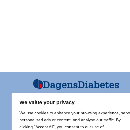
We value your privacy
Ansvarig utgivare och Ordf SFD
Diabet
We use cookies to enhance your browsing experience, serv
Jarl Hellman
Adress 
personalised ads or content, and analyse our traffic. By
Överläkare, Processledare Diabetes
clicking "Accept All", you consent to our use of
Samordnare Centre of Excellence typ
Doc Sti