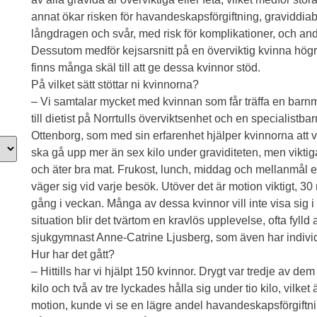
annat ökar risken för havandeskapsförgiftning, graviddiabe
långdragen och svår, med risk för komplikationer, och ande
Dessutom medför kejsarsnitt på en överviktig kvinna högr
finns många skäl till att ge dessa kvinnor stöd.
På vilket sätt stöttar ni kvinnorna?
– Vi samtalar mycket med kvinnan som får träffa en barn
till dietist på Norrtulls överviktsenhet och en specialist
Ottenborg, som med sin erfarenhet hjälper kvinnorna att vå
ska gå upp mer än sex kilo under graviditeten, men viktiga
och äter bra mat. Frukost, lunch, middag och mellanmål e
väger sig vid varje besök. Utöver det är motion viktigt, 
gång i veckan. Många av dessa kvinnor vill inte visa si
situation blir det tvärtom en kravlös upplevelse, ofta fylld
sjukgymnast Anne-Catrine Ljusberg, som även har indivi
Hur har det gått?
– Hittills har vi hjälpt 150 kvinnor. Drygt var tredje av d
kilo och två av tre lyckades hålla sig under tio kilo, vilket
motion, kunde vi se en lägre andel havandeskapsförgiftn