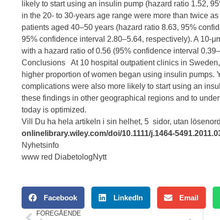
likely to start using an insulin pump (hazard ratio 1.52, 
in the 20- to 30-years age range were more than twice as 
patients aged 40–50 years (hazard ratio 8.63, 95% confid
95% confidence interval 2.80–5.64, respectively). A 10-μm
with a hazard ratio of 0.56 (95% confidence interval 0.39–
Conclusions At 10 hospital outpatient clinics in Sweden, 
higher proportion of women began using insulin pumps. Y
complications were also more likely to start using an ins
these findings in other geographical regions and to under
today is optimized.
Vill Du ha hela artikeln i sin helhet, 5 sidor, utan löseno
onlinelibrary.wiley.com/doi/10.1111/j.1464-5491.2011.0
Nyhetsinfo
www red DiabetologNytt
Facebook
LinkedIn
Email
FÖREGÅENDE