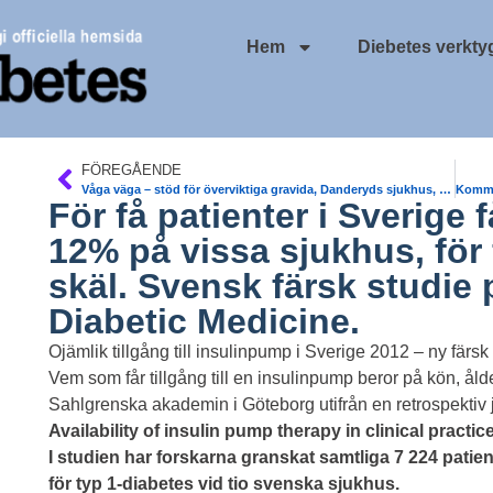
Hem
Diebetes verkty
FÖREGÅENDE
Våga väga – stöd för överviktiga gravida, Danderyds sjukhus, Våga Väga
För få patienter i Sverige 
12% på vissa sjukhus, fö
skäl. Svensk färsk studie
Diabetic Medicine.
Ojämlik tillgång till insulinpump i Sverige 2012 – ny färsk
Vem som får tillgång till en insulinpump beror på kön, åld
Sahlgrenska akademin i Göteborg utifrån en retrospekti
Availability of insulin pump therapy in clinical practic
I studien har forskarna granskat samtliga 7 224 pati
för typ 1-diabetes vid tio svenska sjukhus.