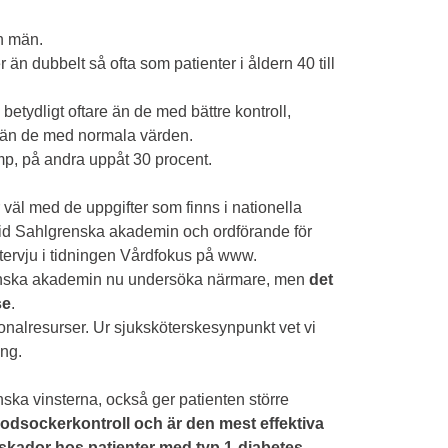
n män.
än dubbelt så ofta som patienter i åldern 40 till
etydligt oftare än de med bättre kontroll,
 än de med normala värden.
p, på andra uppåt 30 procent.
r väl med de uppgifter som finns i nationella
 vid Sahlgrenska akademin och ordförande för
ntervju i tidningen Vårdfokus på www.
lgrenska akademin nu undersöka närmare, men
det
se
.
onalresurser. Ur sjuksköterskesynpunkt vet vi
ing.
ska vinsterna, också ger patienten större
lodsockerkontroll och är den mest effektiva
skador hos patienter med typ 1-diabetes.