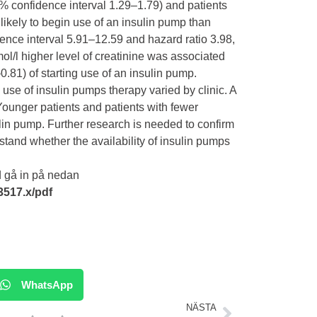
95% confidence interval 1.29–1.79) and patients
likely to begin use of an insulin pump than
ence interval 5.91–12.59 and hazard ratio 3.98,
ol/l higher level of creatinine was associated
0.81) of starting use of an insulin pump.
use of insulin pumps therapy varied by clinic. A
ounger patients and patients with fewer
ulin pump. Further research is needed to confirm
stand whether the availability of insulin pumps
rd gå in på nedan
3517.x/pdf
WhatsApp
NÄSTA