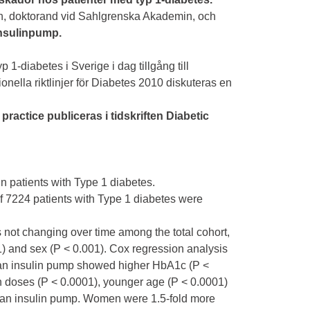
on, doktorand vid Sahlgrenska Akademin, och
 insulinpump.
 1-diabetes i Sverige i dag tillgång till
onella riktlinjer för Diabetes 2010 diskuteras en
 practice publiceras i tidskriften Diabetic
n patients with Type 1 diabetes.
 7224 patients with Type 1 diabetes were
s not changing over time among the total cohort,
01) and sex (P < 0.001). Cox regression analysis
of an insulin pump showed higher HbA1c (P <
in doses (P < 0.0001), younger age (P < 0.0001)
f an insulin pump. Women were 1.5-fold more