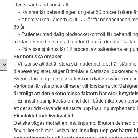
Den visar bland annat att:
• Kvinnor får behandlingen ungefär 50 procent oftare ä
• Yngre vuxna i åldern 20 till 30 år får behandlingen mer 
60 år.
• Patienter med dålig blodsockerkontroll får behandling b
medan de med försämrad njurfunktion får den mer sällan
• På vissa sjukhus får 12 procent av patienterna en pum
Ekonomiska orsaker
– Vi kan se att det är stora skillnader och det här stämme
diabetesregistret, säger Britt-Marie Carlsson, doktorand
Svensk förening för sjuksköterskor i diabetesvård i edn i
Varför det är så stora skillnader vill forskarna vid Sah
är troligt att den ekonomiska faktorn har stor betydel
– En insulinpump kostar en hel del i både inköp och pers
att det är tidskrävande att starta upp insulinpumpbehandl
Flexibilitet och livskvalitet
Det ska vägas mot att en insulinpump, förutom de medicin
flexibilitet och mer livskvalitet.
Insulinpump ger bättre b
behandlingen för att förebygga syn- och andra organ