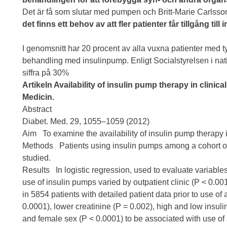
Det är få som slutar med pumpen och Britt-Marie Carlss
det finns ett behov av att fler patienter får tillgång till
I genomsnitt har 20 procent av alla vuxna patienter med typ
behandling med insulinpump. Enligt Socialstyrelsen i nati
siffra på 30%
Artikeln Availability of insulin pump therapy in clinical
Medicin.
Abstract
Diabet. Med. 29, 1055–1059 (2012)
Aim To examine the availability of insulin pump therapy i
Methods Patients using insulin pumps among a cohort of
studied.
Results In logistic regression, used to evaluate variable
use of insulin pumps varied by outpatient clinic (P < 0.0
in 5854 patients with detailed patient data prior to use 
0.0001), lower creatinine (P = 0.002), high and low insul
and female sex (P < 0.0001) to be associated with use o