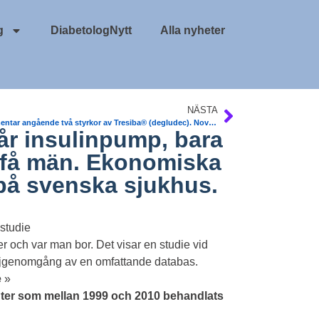
g
DiabetologNytt
Alla nyheter
NÄSTA
Kommentar angående två styrkor av Tresiba® (degludec). Novo Nordisk
får insulinpump, bara
r få män. Ekonomiska
 på svenska sjukhus.
 studie
er och var man bor. Det visar en studie vid
v jgenomgång av en omfattande databas.
e
»
enter som mellan 1999 och 2010 behandlats