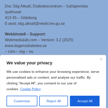
Doc Stig Attvall, Diabetescentrum – Sahlgrenska
sjukhuset
413 45 – Göteborg
E-post: stig.attvall@medicine.gu.se
Webbhotell – Support:
Webmedialab.com – Version: 3.2 (2025)
www.dagensdiabetes.se
– com – org – nu
All material on this website
We value your privacy
is protected by copyright, Copyright © 1996-2025 by
We use cookies to enhance your browsing experience, serve
WebMD LLC. This website also contains material
personalised ads or content, and analyse our traffic. By
copyrighted by 3rd parties.
clicking "Accept All", you consent to our use of
cookies.
Cookie Policy
Customise
Reject All
Accept All