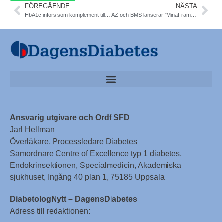
FÖREGÅENDE
NÄSTA
HbA1c införs som komplement till diagnostik på vårdcentraler från 1 jan 2014 – en del klarläggande
AZ och BMS lanserar ”MinaFramsteg”; ny motiverande patientsajt om typ 2-diabetes
Ansvarig utgivare och Ordf SFD
Jarl Hellman
Överläkare, Processledare Diabetes
Samordnare Centre of Excellence typ 1 diabetes,
Endokrinsektionen, Specialmedicin, Akademiska
sjukhuset, Ingång 40 plan 1, 75185 Uppsala
DiabetologNytt – DagensDiabetes
Adress till redaktionen: