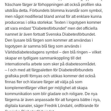
fräschare färger är förhoppningen att också profilen ska
utstråla detta. Förbundets blomma kvarstår som symbol,
men något modifierad bland annat för att enklare kunna
produceras i olika storlekar. Texten i logotypen kommer
att vara endast ”Diabetesförbundet” men det officiella
namnet är även fortsatt Svenska Diabetesförbundet.
Den ljusare blå färgen som kommer att användas i
logotypen är samma blå färg som används i
Världsdiabetesdagens symbol – den blå ringen – vilket
skapar en tydligare sammankoppling till det
internationella arbete som sker på diabetesområdet.
– I och med att färgpaletten för Diabetesförbundets
grafiska profil förnyas och utökas kommer det också
finnas fler och klarare färger att välja på som
komplementfärger vilket ger möjlighet att skapa
kommunikation som blir gladare och roligare. De nya
färgerna är även anpassade för att fungera bättre i nya,
digitala kanaler, säger Fredrik Löndahl, ordförande för