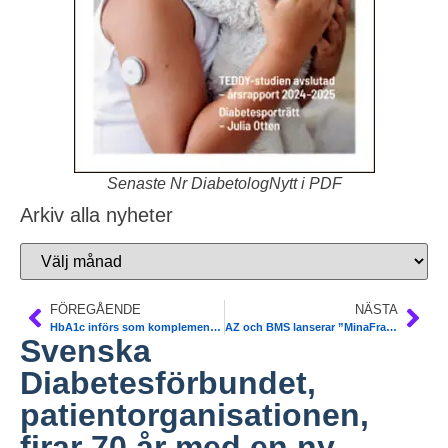
Senaste Nr DiabetologNytt i PDF
Arkiv alla nyheter
FÖREGÅENDE
NÄSTA
HbA1c införs som komplement till diagnostik på vårdcentraler från 1 jan 2014 – en del klarläggande
AZ och BMS lanserar ”MinaFramsteg”; ny motiverande patientsajt om typ 2-diabetes
Svenska
Diabetesförbundet,
patientorganisationen,
firar 70 år med en ny