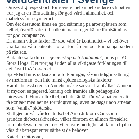
Ömsesidig respekt och förtroende mellan behandlare och patient,
tror jag är en förutsättning för god vård i allmänhet, och
diabetesvård i synnerhet.
Om det dessutom finns en god stämning på arbetsplatsen som
helhet, överförs det till patienterna och ger bättre förutsättningar
för god compliance.
En annan viktig faktor för god vård är kontinuitet – vi behöver
lära känna våra patienter för att förstå dem och kunna hjälpa dem
på rätt sätt.
Båda dessa faktorer –
gemenskap och kontinuitet
, finns på VC
Stora Höga. Det tror jag är den allra viktigaste förklaringen till
det låga HbA1c-värdet.
Självklart finns också andra förklaringar, såsom tidig insättning
av metformin, och inte minst epidemiologiska faktorer.
Vår diabetessköterska Annelie måste särskilt framhållas! Annelie
är mycket engagerad, kunnig och framför allt pedagogiskt
intresserad. Hon är flexibel, och det är lätt för våra patienter att
få kontakt med henne för rådgivning, även de dagar hon arbetar
som ”vanlig” sköterska.
Slutligen är vår vårdcentralschef Anki Jirblom-Carlsson i
grunden diabetessköterska, vilket förutom en allmän förståelse
för diabetesvården, ger oss ytterligare möjlighet att kunna hjälpa
våra diabetespatienter närhelst de behöver
Katarina Ottosson,