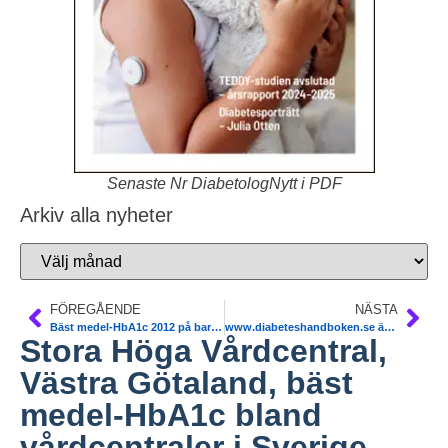
Senaste Nr DiabetologNytt i PDF
Arkiv alla nyheter
FÖREGÅENDE
NÄSTA
Bäst medel-HbA1c 2012 på barndiabetesmottagning utanför universitetssjukhus – varför lyckas vi?
www.diabeteshandboken.se är nu uppdaterad. Peter Fors
Stora Höga Vårdcentral,
Västra Götaland, bäst
medel-HbA1c bland
vårdcentraler i Sverige