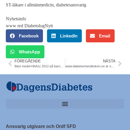
ST-läkare i allmänmedicin, diabetesansvarig
Nyhetsinfo
www red DiabetologNytt
Facebook
LinkedIn
Email
WhatsApp
FÖREGÅENDE
NÄSTA
Bäst medel-HbA1c 2012 på barndiabetesmottagning utanför universitetssjukhus – varför lyckas vi?
www.diabeteshandboken.se är nu uppdaterad. Peter Fors
Ansvarig utgivare och Ordf SFD