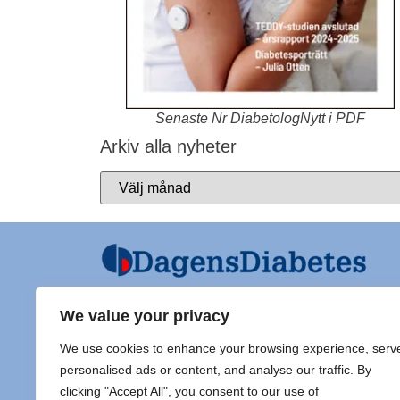
Senaste Nr DiabetologNytt i PDF
Arkiv alla nyheter
We value your privacy
Ansvarig utgivare och Ordf SFD
Diabet
We use cookies to enhance your browsing experience, serv
Jarl Hellman
Adress 
personalised ads or content, and analyse our traffic. By
Överläkare, Processledare Diabetes
clicking "Accept All", you consent to our use of
Samordnare Centre of Excellence typ
Doc Sti