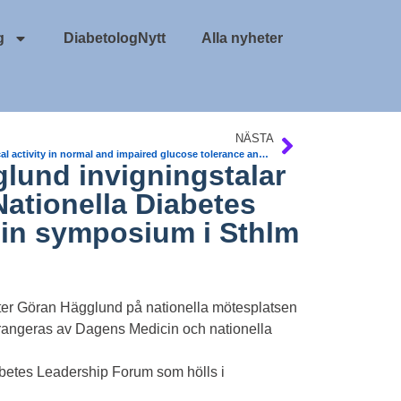
g
DiabetologNytt
Alla nyheter
NÄSTA
Physical activity in normal and impaired glucose tolerance and Type 2 diabetes mellitus. Avhandling. Tomas Fritz. 45 minuter rask promenad rekommenderas vid T2DM
lund invigningstalar
ationella Diabetes
in symposium i Sthlm
ter Göran Hägglund på nationella mötesplatsen
angeras av Dagens Medicin och nationella
iabetes Leadership Forum som hölls i