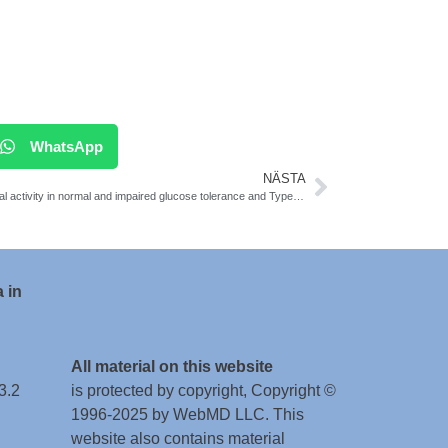
WhatsApp
NÄSTA
Physical activity in normal and impaired glucose tolerance and Type 2 diabetes mellitus. Avhandling. Tomas Fritz. 45 minuter rask promenad rekommenderas vid T2DM
 in
All material on this website
3.2
is protected by copyright, Copyright ©
1996-2025 by WebMD LLC. This
website also contains material