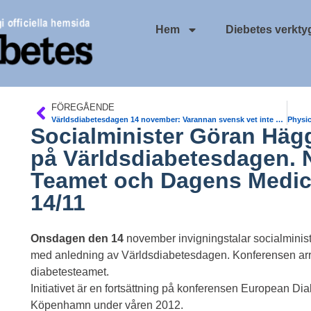
Hem
Diebetes verkty
FÖREGÅENDE
Världsdiabetesdagen 14 november: Varannan svensk vet inte att barndiabetes är obotligt
Socialminister Göran Hägg
på Världsdiabetesdagen. N
Teamet och Dagens Medic
14/11
Onsdagen den 14
november invigningstalar socialminis
med anledning av Världsdiabetesdagen. Konferensen arr
diabetesteamet.
Initiativet är en fortsättning på konferensen European D
Köpenhamn under våren 2012.