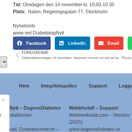
Tid:
Onsdagen den 14 november kl. 10.00-10.30
Plats:
Nalen, Regeringsgatan 77, Stockholm
Nyhetsinfo
www red DiabetologNytt
Facebook
LinkedIn
Email
FÖREGÅENDE
Världsdiabetesdagen 14 november: Varannan svensk vet inte att barndiabetes är obotligt
Hem
Integritetspolicy
Support
Logga
ologNytt – DagensDiabetes
Webbhotell – Support:
e
till redaktionen:
Webmedialab.com – Version: 
(2025)
g Attvall, Diabetescentrum –
www.dagensdiabetes.se