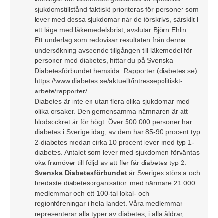
sjukdomstillstånd faktiskt prioriteras för personer som
lever med dessa sjukdomar när de förskrivs, särskilt i
ett läge med läkemedelsbrist, avslutar Björn Ehlin.
Ett underlag som redovisar resultaten från denna
undersökning avseende tillgången till läkemedel för
personer med diabetes, hittar du på Svenska
Diabetesförbundet hemsida:
Rapporter (diabetes.se)
https://www.diabetes.se/aktuellt/intressepolitiskt-
arbete/rapporter/
Diabetes är inte en utan flera olika sjukdomar med
olika orsaker. Den gemensamma nämnaren är att
blodsockret är för högt. Över 500 000 personer har
diabetes i Sverige idag, av dem har 85-90 procent typ
2-diabetes medan cirka 10 procent lever med typ 1-
diabetes. Antalet som lever med sjukdomen förväntas
öka framöver till följd av att fler får diabetes typ 2.
Svenska Diabetesförbundet
är Sveriges största och
bredaste diabetesorganisation med närmare 21 000
medlemmar och ett 100-tal lokal- och
regionföreningar i hela landet. Våra medlemmar
representerar alla typer av diabetes, i alla åldrar,