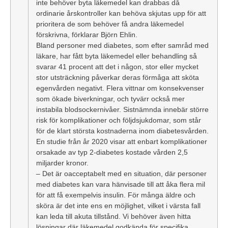
inte behöver byta läkemedel kan drabbas då
ordinarie årskontroller kan behöva skjutas upp för att
prioritera de som behöver få andra läkemedel
förskrivna, förklarar Björn Ehlin.
Bland personer med diabetes, som efter samråd med
läkare, har fått byta läkemedel eller behandling så
svarar 41 procent att det i någon, stor eller mycket
stor utsträckning påverkar deras förmåga att sköta
egenvården negativt. Flera vittnar om konsekvenser
som ökade biverkningar, och tyvärr också mer
instabila blodsockernivåer. Sistnämnda innebär större
risk för komplikationer och följdsjukdomar, som står
för de klart största kostnaderna inom diabetesvården.
En studie från år 2020 visar att enbart komplikationer
orsakade av typ 2-diabetes kostade vården 2,5
miljarder kronor.
– Det är oacceptabelt med en situation, där personer
med diabetes kan vara hänvisade till att åka flera mil
för att få exempelvis insulin. För många äldre och
sköra är det inte ens en möjlighet, vilket i värsta fall
kan leda till akuta tillstånd. Vi behöver även hitta
lösningar där läkemedel godkända för specifika