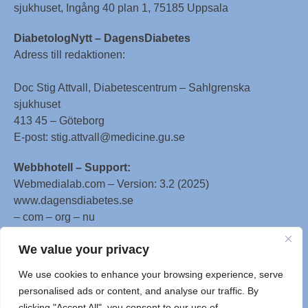
sjukhuset, Ingång 40 plan 1, 75185 Uppsala
DiabetologNytt – DagensDiabetes
Adress till redaktionen:
Doc Stig Attvall, Diabetescentrum – Sahlgrenska
sjukhuset
413 45 – Göteborg
E-post: stig.attvall@medicine.gu.se
Webbhotell – Support:
Webmedialab.com – Version: 3.2 (2025)
www.dagensdiabetes.se
– com – org – nu
All material on this website
We value your privacy
is protected by copyright, Copyright © 1996-2025 by
We use cookies to enhance your browsing experience, serve
WebMD LLC. This website also contains material
personalised ads or content, and analyse our traffic. By
copyrighted by 3rd parties.
clicking "Accept All", you consent to our use of