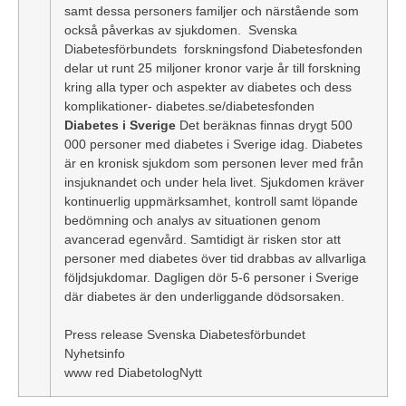
samt dessa personers familjer och närstående som
också påverkas av sjukdomen. Svenska
Diabetesförbundets forskningsfond Diabetesfonden
delar ut runt 25 miljoner kronor varje år till forskning
kring alla typer och aspekter av diabetes och dess
komplikationer-
diabetes.se/diabetesfonden
Diabetes i Sverige
Det beräknas finnas drygt 500
000 personer med diabetes i Sverige idag. Diabetes
är en kronisk sjukdom som personen lever med från
insjuknandet och under hela livet. Sjukdomen kräver
kontinuerlig uppmärksamhet, kontroll samt löpande
bedömning och analys av situationen genom
avancerad egenvård. Samtidigt är risken stor att
personer med diabetes över tid drabbas av allvarliga
följdsjukdomar. Dagligen dör 5-6 personer i Sverige
där diabetes är den underliggande dödsorsaken.
Press release Svenska Diabetesförbundet
Nyhetsinfo
www red DiabetologNytt