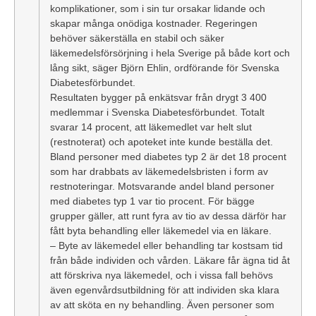
komplikationer, som i sin tur orsakar lidande och
skapar många onödiga kostnader. Regeringen
behöver säkerställa en stabil och säker
läkemedelsförsörjning i hela Sverige på både kort och
lång sikt, säger Björn Ehlin, ordförande för Svenska
Diabetesförbundet.
Resultaten bygger på enkätsvar från drygt 3 400
medlemmar i Svenska Diabetesförbundet. Totalt
svarar 14 procent, att läkemedlet var helt slut
(restnoterat) och apoteket inte kunde beställa det.
Bland personer med diabetes typ 2 är det 18 procent
som har drabbats av läkemedelsbristen i form av
restnoteringar. Motsvarande andel bland personer
med diabetes typ 1 var tio procent. För bägge
grupper gäller, att runt fyra av tio av dessa därför har
fått byta behandling eller läkemedel via en läkare.
– Byte av läkemedel eller behandling tar kostsam tid
från både individen och vården. Läkare får ägna tid åt
att förskriva nya läkemedel, och i vissa fall behövs
även egenvårdsutbildning för att individen ska klara
av att sköta en ny behandling. Även personer som