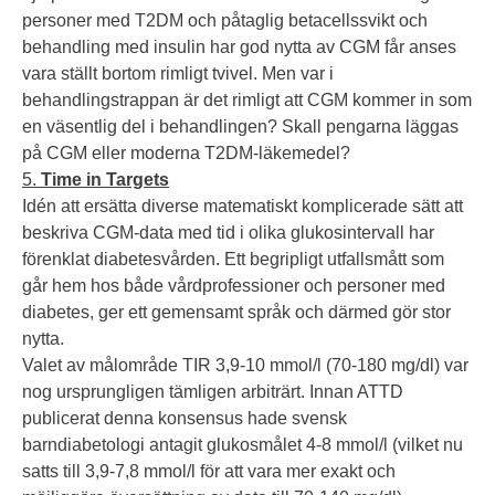
personer med T2DM och påtaglig betacellssvikt och
behandling med insulin har god nytta av CGM får anses
vara ställt bortom rimligt tvivel. Men var i
behandlingstrappan är det rimligt att CGM kommer in som
en väsentlig del i behandlingen? Skall pengarna läggas
på CGM eller moderna T2DM-läkemedel?
5.
Time in Targets
Idén att ersätta diverse matematiskt komplicerade sätt att
beskriva CGM-data med tid i olika glukosintervall har
förenklat diabetesvården. Ett begripligt utfallsmått som
går hem hos både vårdprofessioner och personer med
diabetes, ger ett gemensamt språk och därmed gör stor
nytta.
Valet av målområde TIR 3,9-10 mmol/l (70-180 mg/dl) var
nog ursprungligen tämligen arbiträrt. Innan ATTD
publicerat denna konsensus hade svensk
barndiabetologi antagit glukosmålet 4-8 mmol/l (vilket nu
satts till 3,9-7,8 mmol/l för att vara mer exakt och