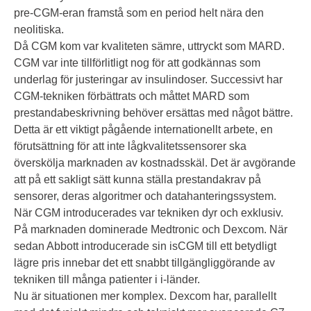
pre-CGM-eran framstå som en period helt nära den
neolitiska.
Då CGM kom var kvaliteten sämre, uttryckt som MARD.
CGM var inte tillförlitligt nog för att godkännas som
underlag för justeringar av insulindoser. Successivt har
CGM-tekniken förbättrats och måttet MARD som
prestandabeskrivning behöver ersättas med något bättre.
Detta är ett viktigt pågående internationellt arbete, en
förutsättning för att inte lågkvalitetssensorer ska
överskölja marknaden av kostnadsskäl. Det är avgörande
att på ett sakligt sätt kunna ställa prestandakrav på
sensorer, deras algoritmer och datahanteringssystem.
När CGM introducerades var tekniken dyr och exklusiv.
På marknaden dominerade Medtronic och Dexcom. När
sedan Abbott introducerade sin isCGM till ett betydligt
lägre pris innebar det ett snabbt tillgängliggörande av
tekniken till många patienter i i-länder.
Nu är situationen mer komplex. Dexcom har, parallellt