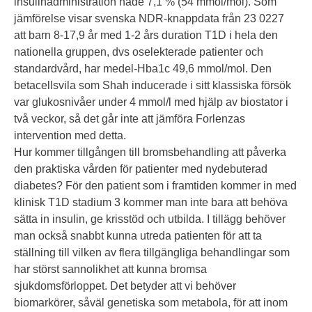
insulinadministration hade 7,1 % (54 mmol/mol). Som
jämförelse visar svenska NDR-knappdata från 23 0227
att barn 8-17,9 år med 1-2 års duration T1D i hela den
nationella gruppen, dvs oselekterade patienter och
standardvård, har medel-Hba1c 49,6 mmol/mol. Den
betacellsvila som Shah inducerade i sitt klassiska försök
var glukosnivåer under 4 mmol/l med hjälp av biostator i
två veckor, så det går inte att jämföra Forlenzas
intervention med detta.
Hur kommer tillgången till bromsbehandling att påverka
den praktiska vården för patienter med nydebuterad
diabetes? För den patient som i framtiden kommer in med
klinisk T1D stadium 3 kommer man inte bara att behöva
sätta in insulin, ge krisstöd och utbilda. I tillägg behöver
man också snabbt kunna utreda patienten för att ta
ställning till vilken av flera tillgängliga behandlingar som
har störst sannolikhet att kunna bromsa
sjukdomsförloppet. Det betyder att vi behöver
biomarkörer, såväl genetiska som metabola, för att inom