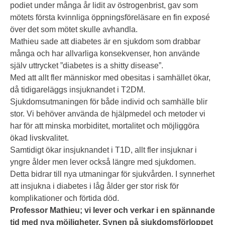
podiet under många år lidit av östrogenbrist, gav som
mötets första kvinnliga öppningsföreläsare en fin exposé
över det som mötet skulle avhandla.
Mathieu sade att diabetes är en sjukdom som drabbar
många och har allvarliga konsekvenser, hon använde
själv uttrycket ”diabetes is a shitty disease”.
Med att allt fler människor med obesitas i samhället ökar,
då tidigareläggs insjuknandet i T2DM.
Sjukdomsutmaningen för både individ och samhälle blir
stor. Vi behöver använda de hjälpmedel och metoder vi
har för att minska morbiditet, mortalitet och möjliggöra
ökad livskvalitet.
Samtidigt ökar insjuknandet i T1D, allt fler insjuknar i
yngre ålder men lever också längre med sjukdomen.
Detta bidrar till nya utmaningar för sjukvården. I synnerhet
att insjukna i diabetes i låg ålder ger stor risk för
komplikationer och förtida död.
Professor Mathieu; vi lever och verkar i en spännande
tid med nya möjligheter. Synen på sjukdomsförloppet