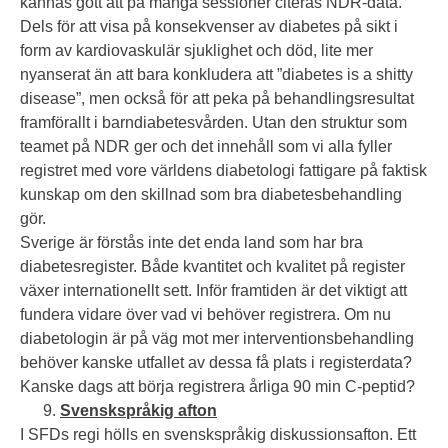
kännas gott att på många sessioner citeras NDR-data.
Dels för att visa på konsekvenser av diabetes på sikt i
form av kardiovaskulär sjuklighet och död, lite mer
nyanserat än att bara konkludera att ”diabetes is a shitty
disease”, men också för att peka på behandlingsresultat
framförallt i barndiabetesvården. Utan den struktur som
teamet på NDR ger och det innehåll som vi alla fyller
registret med vore världens diabetologi fattigare på faktisk
kunskap om den skillnad som bra diabetesbehandling
gör.
Sverige är förstås inte det enda land som har bra
diabetesregister. Både kvantitet och kvalitet på register
växer internationellt sett. Inför framtiden är det viktigt att
fundera vidare över vad vi behöver registrera. Om nu
diabetologin är på väg mot mer interventionsbehandling
behöver kanske utfallet av dessa få plats i registerdata?
Kanske dags att börja registrera årliga 90 min C-peptid?
Svenskspråkig afton
I SFDs regi hölls en svenskspråkig diskussionsafton. Ett