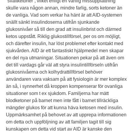
”svältketoner”, vilket enligt en vanlig missuppfattning
skulle vara någon annan, mindre farlig, sorts ketoner än
de vanliga. Vad som verkar ha hänt är att AID-systemen
snällt sänkt insulindoserna utifrån sjunkande
glukosnivåer så till den grad att insulinbrist och därmed
ketos uppstått. Riklig glukostillförsel, per os om möjligt,
och därefter insulin, har löst problemet efter kontakt med
sjukvården. AID är ett fantastiskt hjälpmedel men skapar
en del nya utmaningar. Situationen pekar på att även om
det till vardags går väl att styra insulintillförseln utifrån
glukosnivåerna och kolhydrattillförsel behöver
användaren vara vaksam på att fysiologin är mer komplex
än så, i synnerhet då kroppen kompenserar för ovanliga
situationer som t ex sjukdom. Familjerna har mätt
blodketoner på barnet men inte fått i barnet tillräckliga
mängder glukos för att kunna häva ketosen med insulin.
Uppmärksamhet på behovet av att upprepa informationen
om detta och uppföljning av att familjen tagit till sig
kunskapen om detta vid start av AID är kanske den