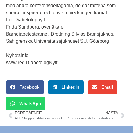
med andra konferensdeltagarna, de där mötena som
sporrar, inspirerar och driver utvecklingen framåt.
För Diabetolognytt
Frida Sundberg, överläkare
Barndiabetesteamet, Drottning Silvias Barnsjukhus,
Sahlgrenska Universitetssjukhuset SU, Göteborg
Nyhetsinfo
www red DiabetologNytt
Facebook
LinkedIn
Email
WhatsApp
FÖREGÅENDE
NÄSTA
ATTD Rapport. Adults with diabetes report still high percent social stigma
Personer med diabetes drabbas hårt av läkemedelsbrist