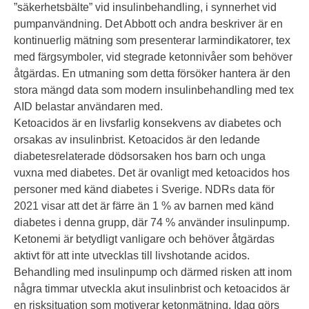
”säkerhetsbälte” vid insulinbehandling, i synnerhet vid
pumpanvändning. Det Abbott och andra beskriver är en
kontinuerlig mätning som presenterar larmindikatorer, tex
med färgsymboler, vid stegrade ketonnivåer som behöver
åtgärdas. En utmaning som detta försöker hantera är den
stora mängd data som modern insulinbehandling med tex
AID belastar användaren med.
Ketoacidos är en livsfarlig konsekvens av diabetes och
orsakas av insulinbrist. Ketoacidos är den ledande
diabetesrelaterade dödsorsaken hos barn och unga
vuxna med diabetes. Det är ovanligt med ketoacidos hos
personer med känd diabetes i Sverige. NDRs data för
2021 visar att det är färre än 1 % av barnen med känd
diabetes i denna grupp, där 74 % använder insulinpump.
Ketonemi är betydligt vanligare och behöver åtgärdas
aktivt för att inte utvecklas till livshotande acidos.
Behandling med insulinpump och därmed risken att inom
några timmar utveckla akut insulinbrist och ketoacidos är
en risksituation som motiverar ketonmätning. Idag görs