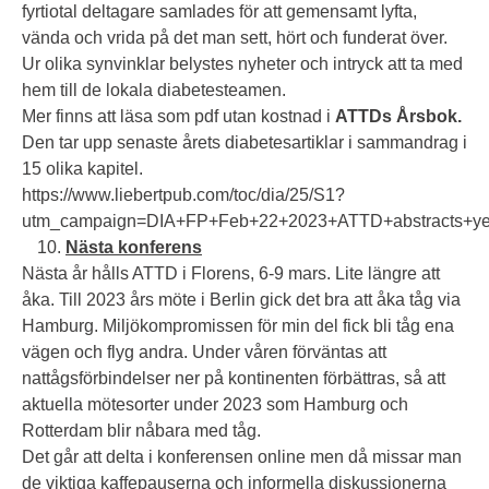
fyrtiotal deltagare samlades för att gemensamt lyfta,
vända och vrida på det man sett, hört och funderat över.
Ur olika synvinklar belystes nyheter och intryck att ta med
hem till de lokala diabetesteamen.
Mer finns att läsa som pdf utan kostnad i
ATTDs Årsbok.
Den tar upp senaste årets diabetesartiklar i sammandrag i
15 olika kapitel.
https://www.liebertpub.com/toc/dia/25/S1?
utm_campaign=DIA+FP+Feb+22+2023+ATTD+abstracts+ye
Nästa konferens
Nästa år hålls ATTD i Florens, 6-9 mars. Lite längre att
åka. Till 2023 års möte i Berlin gick det bra att åka tåg via
Hamburg. Miljökompromissen för min del fick bli tåg ena
vägen och flyg andra. Under våren förväntas att
nattågsförbindelser ner på kontinenten förbättras, så att
aktuella mötesorter under 2023 som Hamburg och
Rotterdam blir nåbara med tåg.
Det går att delta i konferensen online men då missar man
de viktiga kaffepauserna och informella diskussionerna