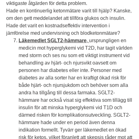
viktigaste åtgärden för detta problem.
Hade en kontinuerlig ketonmätare varit till hjälp? Kanske,
om den gett meddelandet att tillföra glukos och insulin.
Hade det varit en kostnadseffektiv intervention i
jämförelse med undervisning och blodketonmätare?
Läkemedlet SGLT2-hämmare
,
ursprungligen en
medicin mot hyperglykemi vid T2D, har tagit världen
med storm och ses nu som ett viktigt instrument vid
behandling av hjärt- och njursvikt oavsett om
personen har diabetes eller inte. Personer med
diabetes av alla sorter har en kraftigt ökad risk för
både hjärt- och njursjukdom och behöver som alla
andra ha tillgång till dessa farmaka. SGLT2-
hämmare har också visat sig effektiva som tillägg till
insulin för att minska hyperglykemi vid T1D och
därmed risken för komplikationsutveckling. SGLT2-
hämmare hade under en period även denna
indikation formellt. Tyvärr ger läkemedlet en ökad
risk för ketos, vilket föranlett att skepsis råder mot att