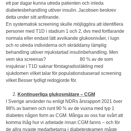
ett par dagar kunna utreda patienten och inleda
diabetesbehandling utöver insulin. Jacobsen beskrev
detta under sitt anförande.
En systematisk screening skulle möjliggöra att identifiera
personer med T1D i stadium 1 och 2, dvs med fortfarande
normala eller endast lätt avvikande glukosnivåer, i lugn
och ro utreda individerna och skräddarsy lämplig
behandling utöver mjukstartad insulinbehandling. Men
vem ska screenas? 80 % av de som
insjuknar i T1D saknar förstagradssläkting med
sjukdomen vilket talar för populationsbaserad screening
vilket Besser tydligt redogjorde för.
Kontinuerliga glukosmätare – CGM
I Sverige använder nu enligt NDRs årsrapport 2021 över
98% av barnen och runt 90 % av de vuxna med typ 1
diabetes någon form av CGM. Många av oss har svårt att
komma ihåg hur vi arbetade innan CGM fanns – och för
de allra nyaste medarbetarna i diabetesteamen måste