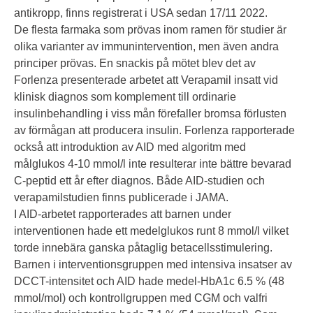
antikropp, finns registrerat i USA sedan 17/11 2022.
De flesta farmaka som prövas inom ramen för studier är
olika varianter av immunintervention, men även andra
principer prövas. En snackis på mötet blev det av
Forlenza presenterade arbetet att Verapamil insatt vid
klinisk diagnos som komplement till ordinarie
insulinbehandling i viss mån förefaller bromsa förlusten
av förmågan att producera insulin. Forlenza rapporterade
också att introduktion av AID med algoritm med
målglukos 4-10 mmol/l inte resulterar inte bättre bevarad
C-peptid ett år efter diagnos. Både AID-studien och
verapamilstudien finns publicerade i JAMA.
I AID-arbetet rapporterades att barnen under
interventionen hade ett medelglukos runt 8 mmol/l vilket
torde innebära ganska påtaglig betacellsstimulering.
Barnen i interventionsgruppen med intensiva insatser av
DCCT-intensitet och AID hade medel-HbA1c 6.5 % (48
mmol/mol) och kontrollgruppen med CGM och valfri