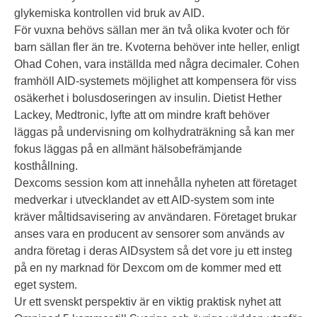
glykemiska kontrollen vid bruk av AID.
För vuxna behövs sällan mer än två olika kvoter och för
barn sällan fler än tre. Kvoterna behöver inte heller, enligt
Ohad Cohen, vara inställda med några decimaler. Cohen
framhöll AID-systemets möjlighet att kompensera för viss
osäkerhet i bolusdoseringen av insulin. Dietist Hether
Lackey, Medtronic, lyfte att om mindre kraft behöver
läggas på undervisning om kolhydraträkning så kan mer
fokus läggas på en allmänt hälsobefrämjande
kosthållning.
Dexcoms session kom att innehålla nyheten att företaget
medverkar i utvecklandet av ett AID-system som inte
kräver måltidsavisering av användaren. Företaget brukar
anses vara en producent av sensorer som används av
andra företag i deras AIDsystem så det vore ju ett insteg
på en ny marknad för Dexcom om de kommer med ett
eget system.
Ur ett svenskt perspektiv är en viktig praktisk nyhet att