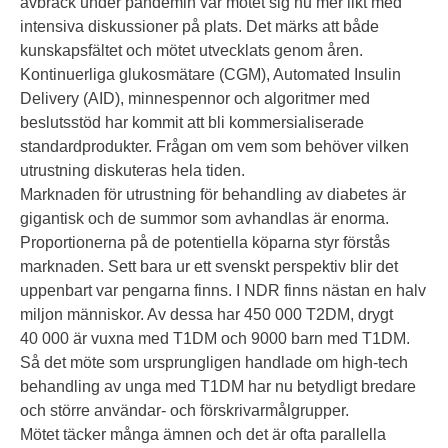
avbräck under pandemin var mötet sig nu mer likt med
intensiva diskussioner på plats. Det märks att både
kunskapsfältet och mötet utvecklats genom åren.
Kontinuerliga glukosmätare (CGM), Automated Insulin
Delivery (AID), minnespennor och algoritmer med
beslutsstöd har kommit att bli kommersialiserade
standardprodukter. Frågan om vem som behöver vilken
utrustning diskuteras hela tiden.
Marknaden för utrustning för behandling av diabetes är
gigantisk och de summor som avhandlas är enorma.
Proportionerna på de potentiella köparna styr förstås
marknaden. Sett bara ur ett svenskt perspektiv blir det
uppenbart var pengarna finns. I NDR finns nästan en halv
miljon människor. Av dessa har 450 000 T2DM, drygt
40 000 är vuxna med T1DM och 9000 barn med T1DM.
Så det möte som ursprungligen handlade om high-tech
behandling av unga med T1DM har nu betydligt bredare
och större användar- och förskrivarmålgrupper.
Mötet täcker många ämnen och det är ofta parallella