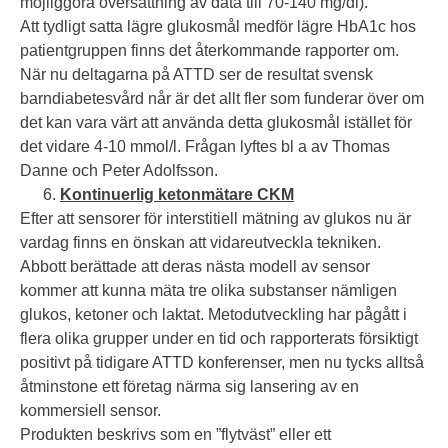
möjliggöra översättning av data till 70-140 mg/dl).
Att tydligt satta lägre glukosmål medför lägre HbA1c hos
patientgruppen finns det återkommande rapporter om.
När nu deltagarna på ATTD ser de resultat svensk
barndiabetesvård når är det allt fler som funderar över om
det kan vara värt att använda detta glukosmål istället för
det vidare 4-10 mmol/l. Frågan lyftes bl a av Thomas
Danne och Peter Adolfsson.
Kontinuerlig ketonmätare CKM
Efter att sensorer för interstitiell mätning av glukos nu är
vardag finns en önskan att vidareutveckla tekniken.
Abbott berättade att deras nästa modell av sensor
kommer att kunna mäta tre olika substanser nämligen
glukos, ketoner och laktat. Metodutveckling har pågått i
flera olika grupper under en tid och rapporterats försiktigt
positivt på tidigare ATTD konferenser, men nu tycks alltså
åtminstone ett företag närma sig lansering av en
kommersiell sensor.
Produkten beskrivs som en ”flytväst” eller ett