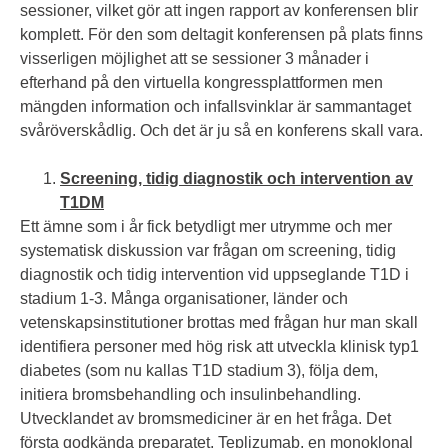
sessioner, vilket gör att ingen rapport av konferensen blir
komplett. För den som deltagit konferensen på plats finns
visserligen möjlighet att se sessioner 3 månader i
efterhand på den virtuella kongressplattformen men
mängden information och infallsvinklar är sammantaget
svåröverskådlig. Och det är ju så en konferens skall vara.
Screening, tidig diagnostik och intervention av
T1DM
Ett ämne som i år fick betydligt mer utrymme och mer
systematisk diskussion var frågan om screening, tidig
diagnostik och tidig intervention vid uppseglande T1D i
stadium 1-3. Många organisationer, länder och
vetenskapsinstitutioner brottas med frågan hur man skall
identifiera personer med hög risk att utveckla klinisk typ1
diabetes (som nu kallas T1D stadium 3), följa dem,
initiera bromsbehandling och insulinbehandling.
Utvecklandet av bromsmediciner är en het fråga. Det
första godkända preparatet, Teplizumab, en monoklonal