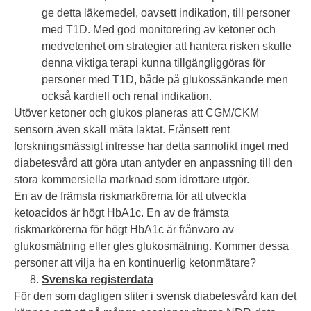
ge detta läkemedel, oavsett indikation, till personer
med T1D. Med god monitorering av ketoner och
medvetenhet om strategier att hantera risken skulle
denna viktiga terapi kunna tillgängliggöras för
personer med T1D, både på glukossänkande men
också kardiell och renal indikation.
Utöver ketoner och glukos planeras att CGM/CKM
sensorn även skall mäta laktat. Frånsett rent
forskningsmässigt intresse har detta sannolikt inget med
diabetesvård att göra utan antyder en anpassning till den
stora kommersiella marknad som idrottare utgör.
En av de främsta riskmarkörerna för att utveckla
ketoacidos är högt HbA1c. En av de främsta
riskmarkörerna för högt HbA1c är frånvaro av
glukosmätning eller gles glukosmätning. Kommer dessa
personer att vilja ha en kontinuerlig ketonmätare?
Svenska registerdata
För den som dagligen sliter i svensk diabetesvård kan det