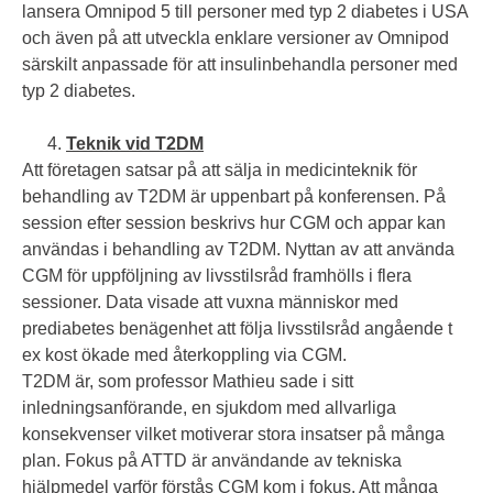
lansera Omnipod 5 till personer med typ 2 diabetes i USA
och även på att utveckla enklare versioner av Omnipod
särskilt anpassade för att insulinbehandla personer med
typ 2 diabetes.
Teknik vid T2DM
Att företagen satsar på att sälja in medicinteknik för
behandling av T2DM är uppenbart på konferensen. På
session efter session beskrivs hur CGM och appar kan
användas i behandling av T2DM. Nyttan av att använda
CGM för uppföljning av livsstilsråd framhölls i flera
sessioner. Data visade att vuxna människor med
prediabetes benägenhet att följa livsstilsråd angående t
ex kost ökade med återkoppling via CGM.
T2DM är, som professor Mathieu sade i sitt
inledningsanförande, en sjukdom med allvarliga
konsekvenser vilket motiverar stora insatser på många
plan. Fokus på ATTD är användande av tekniska
hjälpmedel varför förstås CGM kom i fokus. Att många