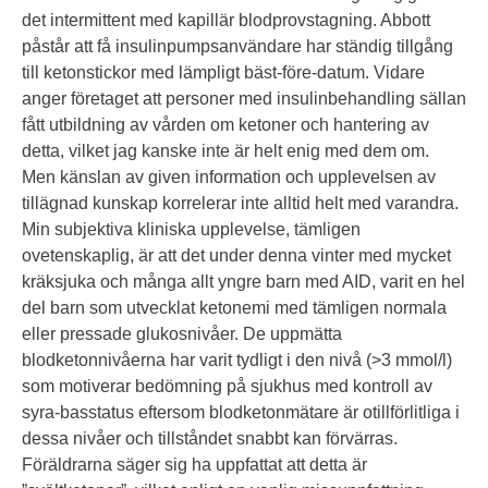
det intermittent med kapillär blodprovstagning. Abbott
påstår att få insulinpumpsanvändare har ständig tillgång
till ketonstickor med lämpligt bäst-före-datum. Vidare
anger företaget att personer med insulinbehandling sällan
fått utbildning av vården om ketoner och hantering av
detta, vilket jag kanske inte är helt enig med dem om.
Men känslan av given information och upplevelsen av
tillägnad kunskap korrelerar inte alltid helt med varandra.
Min subjektiva kliniska upplevelse, tämligen
ovetenskaplig, är att det under denna vinter med mycket
kräksjuka och många allt yngre barn med AID, varit en hel
del barn som utvecklat ketonemi med tämligen normala
eller pressade glukosnivåer. De uppmätta
blodketonnivåerna har varit tydligt i den nivå (>3 mmol/l)
som motiverar bedömning på sjukhus med kontroll av
syra-basstatus eftersom blodketonmätare är otillförlitliga i
dessa nivåer och tillståndet snabbt kan förvärras.
Föräldrarna säger sig ha uppfattat att detta är