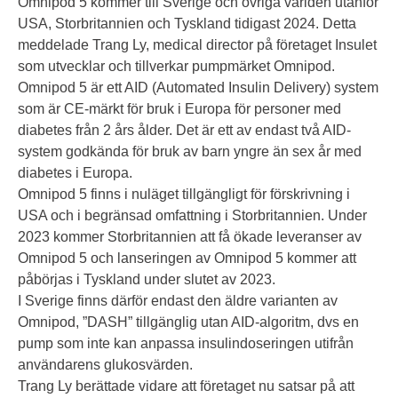
Omnipod 5 kommer till Sverige och övriga världen utanför
USA, Storbritannien och Tyskland tidigast 2024. Detta
meddelade Trang Ly, medical director på företaget Insulet
som utvecklar och tillverkar pumpmärket Omnipod.
Omnipod 5 är ett AID (Automated Insulin Delivery) system
som är CE-märkt för bruk i Europa för personer med
diabetes från 2 års ålder. Det är ett av endast två AID-
system godkända för bruk av barn yngre än sex år med
diabetes i Europa.
Omnipod 5 finns i nuläget tillgängligt för förskrivning i
USA och i begränsad omfattning i Storbritannien. Under
2023 kommer Storbritannien att få ökade leveranser av
Omnipod 5 och lanseringen av Omnipod 5 kommer att
påbörjas i Tyskland under slutet av 2023.
I Sverige finns därför endast den äldre varianten av
Omnipod, ”DASH” tillgänglig utan AID-algoritm, dvs en
pump som inte kan anpassa insulindoseringen utifrån
användarens glukosvärden.
Trang Ly berättade vidare att företaget nu satsar på att