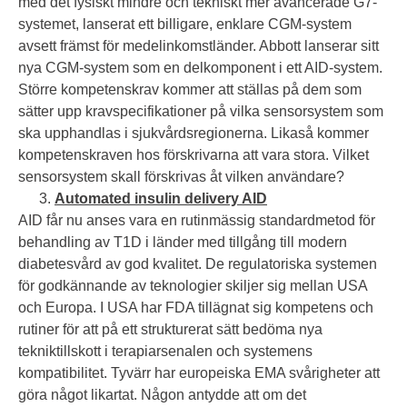
med det fysiskt mindre och tekniskt mer avancerade G7-
systemet, lanserat ett billigare, enklare CGM-system
avsett främst för medelinkomstländer. Abbott lanserar sitt
nya CGM-system som en delkomponent i ett AID-system.
Större kompetenskrav kommer att ställas på dem som
sätter upp kravspecifikationer på vilka sensorsystem som
ska upphandlas i sjukvårdsregionerna. Likaså kommer
kompetenskraven hos förskrivarna att vara stora. Vilket
sensorsystem skall förskrivas åt vilken användare?
Automated insulin delivery AID
AID får nu anses vara en rutinmässig standardmetod för
behandling av T1D i länder med tillgång till modern
diabetesvård av god kvalitet. De regulatoriska systemen
för godkännande av teknologier skiljer sig mellan USA
och Europa. I USA har FDA tillägnat sig kompetens och
rutiner för att på ett strukturerat sätt bedöma nya
tekniktillskott i terapiarsenalen och systemens
kompatibilitet. Tyvärr har europeiska EMA svårigheter att
göra något likartat. Någon antydde att om det