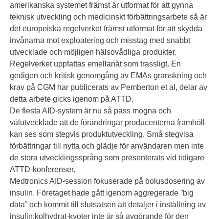
amerikanska systemet främst är utformat för att gynna
teknisk utveckling och medicinskt förbättringsarbete så är
det europeiska regelverket främst utformat för att skydda
invånarna mot exploatering och misstag med snabbt
utvecklade och möjligen hälsovådliga produkter.
Regelverket uppfattas emellanåt som trassligt. En
gedigen och kritisk genomgång av EMAs granskning och
krav på CGM har publicerats av Pemberton et al, delar av
detta arbete gicks igenom på ATTD.
De flesta AID-system är nu så pass mogna och
välutvecklade att de förändringar producenterna framhöll
kan ses som stegvis produktutveckling. Små stegvisa
förbättringar till nytta och glädje för användaren men inte
de stora utvecklingssprång som presenterats vid tidigare
ATTD-konferenser.
Medtronics AID-session fokuserade på bolusdosering av
insulin. Företaget hade gått igenom aggregerade ”big
data” och kommit till slutsatsen att detaljer i inställning av
insulin:kolhydrat-kvoter inte är så avgörande för den