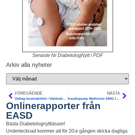
Senaste Nr DiabetologNytt i PDF
Arkiv alla nyheter
FÖREGÅENDE
NÄSTA
Deltag kostnadsfritt i Världsdiabetesdagen i Göteborg 13/11. Program och anmälan
Insulinpump Medtronic 640G finns nu – åter
Onlinerapporter från
EASD
Bästa Diabetolognyttläsare!
Undertecknad kommer att för 20:e gången skicka dagliga