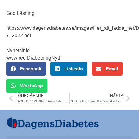
God Läsning!
https://www.dagensdiabetes.se/images/filer_att_ladda_ner/
7_2022.pdf
Nyhetsinfo
www red DiabetologNytt
Facebook
LinkedIn
Email
WhatsApp
FÖREGÅENDE
NÄSTA
EASD 19-23/9 Sthlm. Anmäl dig fysiskt eller digitalt
PCSK0-hämmare 8 år minskad 23% mortalitet. ESC