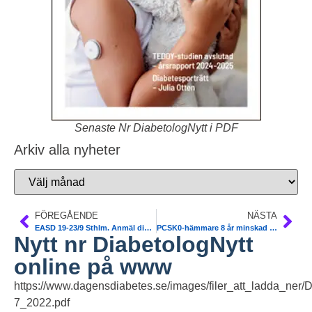
Senaste Nr DiabetologNytt i PDF
Arkiv alla nyheter
FÖREGÅENDE
NÄSTA
EASD 19-23/9 Sthlm. Anmäl dig fysiskt eller digitalt
PCSK0-hämmare 8 år minskad 23% mortalitet. ESC
Nytt nr DiabetologNytt
online på www
https://www.dagensdiabetes.se/images/filer_att_ladda_ner/
7_2022.pdf