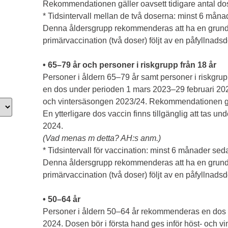
Rekommendationen gäller oavsett tidigare antal do
* Tidsintervall mellan de två doserna: minst 6 måna
Denna åldersgrupp rekommenderas att ha en grundv
primärvaccination (två doser) följt av en påfyllnadsd
• 65–79 år och personer i riskgrupp från 18 år
Personer i åldern 65–79 år samt personer i riskgr
en dos under perioden 1 mars 2023–29 februari 2024
och vintersäsongen 2023/24. Rekommendationen gäll
En ytterligare dos vaccin finns tillgänglig att tas 
2024.
(Vad menas m detta? AH:s anm.)
* Tidsintervall för vaccination: minst 6 månader se
Denna åldersgrupp rekommenderas att ha en grundv
primärvaccination (två doser) följt av en påfyllnadsd
• 50–64 år
Personer i åldern 50–64 år rekommenderas en dos 
2024. Dosen bör i första hand ges inför höst- och 