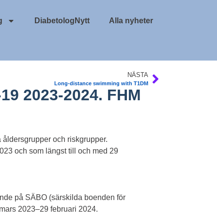
g
DiabetologNytt
Alla nyheter
NÄSTA
Long-distance swimming with T1DM
-19 2023-2024. FHM
 åldersgrupper och riskgrupper.
23 och som längst till och med 29
ende på SÄBO (särskilda boenden för
 mars 2023–29 februari 2024.