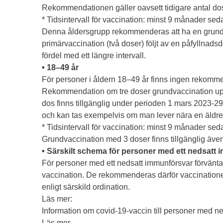
Rekommendationen gäller oavsett tidigare antal do
* Tidsintervall för vaccination: minst 9 månader se
Denna åldersgrupp rekommenderas att ha en grundv
primärvaccination (två doser) följt av en påfyllnads
fördel med ett längre intervall.
• 18–49 år
För personer i åldern 18–49 år finns ingen rekomm
Rekommendation om tre doser grundvaccination up
dos finns tillgänglig under perioden 1 mars 2023-29 
och kan tas exempelvis om man lever nära en äldre 
* Tidsintervall för vaccination: minst 9 månader se
Grundvaccination med 3 doser finns tillgänglig även 
• Särskilt schema för personer med ett nedsatt
För personer med ett nedsatt immunförsvar förvänta
vaccination. De rekommenderas därför vaccinationer 
enligt särskild ordination.
Läs mer:
Information om covid-19-vaccin till personer med n
Läs mer