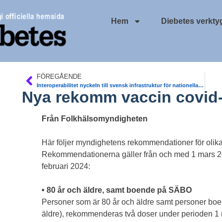
Hem
Diebetes verkty
FÖREGÅENDE
Interoperabilitet nyckeln till svensk infrastruktur för nationella kvalitetsregister. Utredning
Nya rekomm vaccin covid
Från Folkhälsomyndigheten
Här följer myndighetens rekommendationer för olika
Rekommendationerna gäller från och med 1 mars 20
februari 2024:
• 80 år och äldre, samt boende på SÄBO
Personer som är 80 år och äldre samt personer bo
äldre), rekommenderas två doser under perioden 1