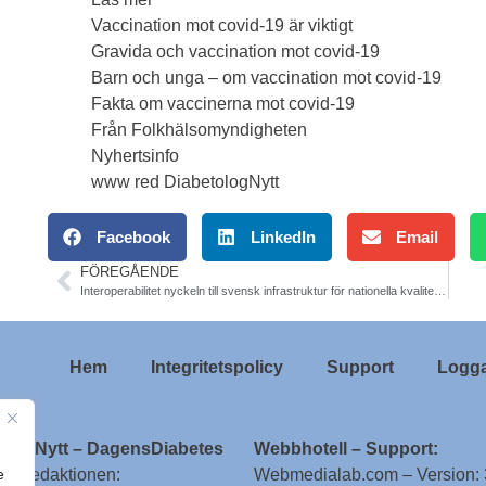
Vaccination mot covid-19 är viktigt
Gravida och vaccination mot covid-19
Barn och unga – om vaccination mot covid-19
Fakta om vaccinerna mot covid-19
F
rån Folkhälsomyndigheten
Nyhertsinfo
www red DiabetologNytt
Facebook
LinkedIn
Email
FÖREGÅENDE
Interoperabilitet nyckeln till svensk infrastruktur för nationella kvalitetsregister. Utredning
Hem
Integritetspolicy
Support
Logga
ologNytt – DagensDiabetes
Webbhotell – Support:
e
till redaktionen:
Webmedialab.com – Version: 