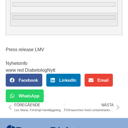
Press release LMV
Nyhetsinfo
www red DiabetologNytt
Facebook
LinkedIn
Email
WhatsApp
FÖREGÅENDE
NÄSTA
Lex Maria: Fördröjd handläggning av diabetes
FDA launches food contaminants database. CCT Tool