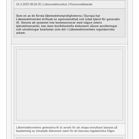
24.3.2025 08:04:35 |
Läkemedelsverket
| Pressmeddelande
Som en av de första läkemedelsmyndigheterna i Europa har
Läkemedelsverket driftsatt en egenutvecklad och lokal tjänst för generativ
AI. Genom att systemet inte kommunicerar med någon extern
tjänsteleverantör, kan även konfidentiella dokument såsom ansökningar
och utredningar bearbetas som del i Läkemedelsverkets regulatoriska
arbete.
Läkemedelsverkets generativa AI är avsett för att skapa textutkast baserat på
bearbetning av inmatade dokument samt för att besvara regulatoriska frågor.