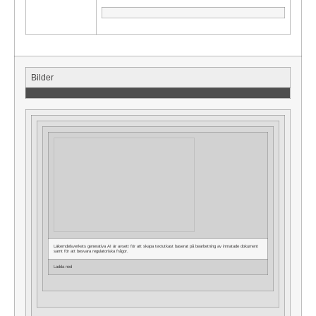
Bilder
Läkemdelsverkets generativa AI är avsett för att skapa textutkast baserat på bearbetning av inmatade dokument
samt för att besvara regulatoriska frågor.
Ladda ned