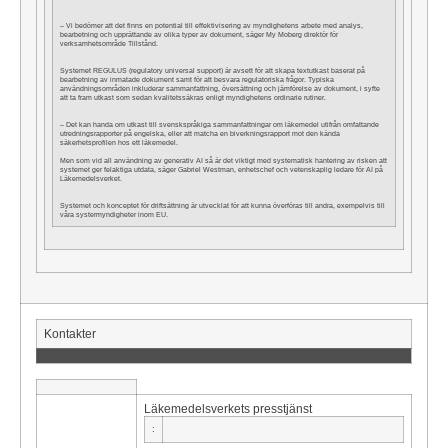
– Vi bedömer att det finns en potential till effektivisering av myndighetens arbete med analys,
bearbetning och upprättande av olika typer av dokument, säger My Moberg direktör för
verksamhetsområde Tillstånd.
Systemet REGULUS (regulatory universal support) är avsett för att skapa textutkast baserat på
bearbetning av inmatade dokument samt för att besvara regulatoriska frågor. Typiska
användningsområden inkluderar sammanfattning, översättning och jämförelse av dokument, i syfte
att ta fram utkast som sedan kvalitetssäkras enligt myndighetens ordinarie rutiner.
– Det kan handa om utkast till svenskspråkiga sammanfattningar om läkemedel utifrån omfattande
utredningsrapporter på engelska, eller att matcha en biverkningsrapport mot den kända
säkerhetsprofilen hos ett läkemedel.
Men som vid all användning av generativ AI så är det viktigt med systematisk hantering av risken att
systemet ger felaktiga utdata, säger Gabriel Westman, enhetschef och vetenskaplig ledare för AI på
Läkemedelsverket.
Systemet och konceptet för driftsättning är utvecklat för att kunna överföras till andra, exempelvis till
våra systermyndigheter inom EU.
Kontakter
Läkemedelsverkets presstjänst
: