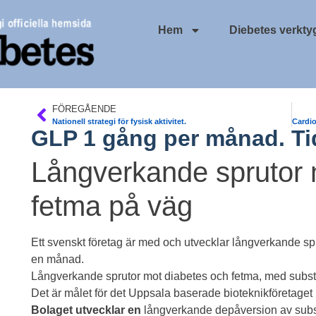
Hem
Diebetes verkty
FÖREGÅENDE
Nationell strategi för fysisk aktivitet.
GLP 1 gång per månad. Tid
Långverkande sprutor 
fetma på väg
Ett svenskt företag är med och utvecklar långverkande sp
en månad.
Långverkande sprutor mot diabetes och fetma, med subst
Det är målet för det Uppsala baserade bioteknikföretaget
Bolaget utvecklar en
långverkande depåversion av subst