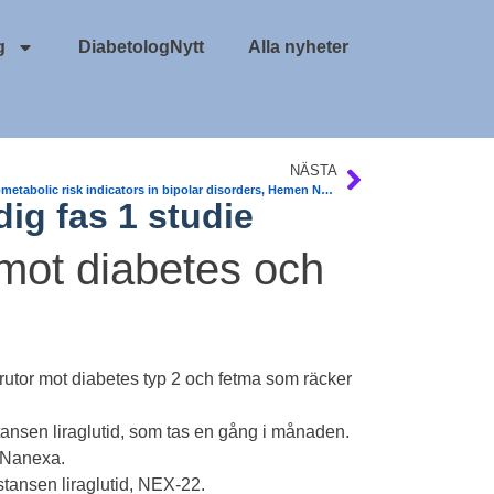
g
DiabetologNytt
Alla nyheter
NÄSTA
Cardiometabolic risk indicators in bipolar disorders, Hemen Najar. Avhandling
ig fas 1 studie
mot diabetes och
rutor mot diabetes typ 2 och fetma som räcker
ansen liraglutid, som tas en gång i månaden.
Nanexa
.
ansen liraglutid,
NEX-22
.