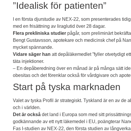
”Idealisk för patienten”
I
en första djurstudie
av NEX-22, som presenterades tidigar
med en frisättning av liraglutid över 28 dagar.
Flera prekliniska studier
pågår, som preliminärt bekräfta
Bengt Gustavsson, apotekare och medicinsk chef på Nan
mycket spännande.
Vidare säger han
att depåläkemedlet ”fyller otvetydigt et
täta injektioner.
– En depåberedning över en månad är på många sätt idea
obesitas och det förenklar också för vårdgivare och apote
Start på tyska marknaden
Valet av tyska
Profil
är strategiskt. Tyskland är en av de
och i världen.
Det är också
det land i Europa som med sitt prissättningssy
godkännande av ett nytt läkemedel i EU, poängterar Na
Fas I-studien av NEX-22, den första studien av långverkan