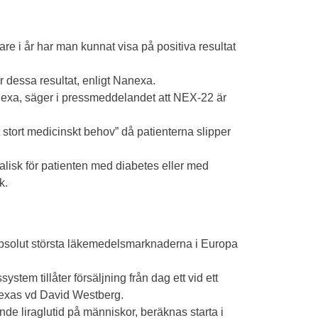
e i år har man kunnat visa på positiva resultat
r dessa resultat, enligt Nanexa.
exa, säger i pressmeddelandet att NEX-22 är
t stort medicinskt behov” då patienterna slipper
lisk för patienten med diabetes eller med
k.
 absolut största läkemedelsmarknaderna i Europa
stem tillåter försäljning från dag ett vid ett
nexas vd David Westberg.
de liraglutid på människor, beräknas starta i