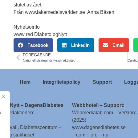
slutet av året.
Från
www.lakemedelsvarlden.se
Anna Bäsen
Nyhetsoinfo
www red DiabetologNytt
Facebook
LinkedIn
Email
FÖREGÅENDE
Nationell strategi för fysisk aktivitet.
Hem
Integritetspolicy
Support
Logga
ologNytt – DagensDiabetes
Webbhotell – Support:
e
till redaktionen:
Webmedialab.com – Version: 
(2025)
g Attvall, Diabetescentrum –
www.dagensdiabetes.se
enska sjukhuset
– com – org – nu