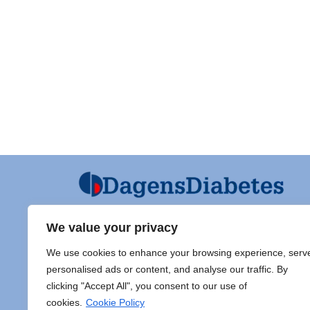
We value your privacy
Ansvarig utgivare och Ordf SFD
Diabet
We use cookies to enhance your browsing experience, serv
Jarl Hellman
Adress 
personalised ads or content, and analyse our traffic. By
Överläkare, Processledare Diabetes
clicking "Accept All", you consent to our use of
Samordnare Centre of Excellence typ
Doc Sti
cookies.
Cookie Policy
1 diabetes,
Sahlgr