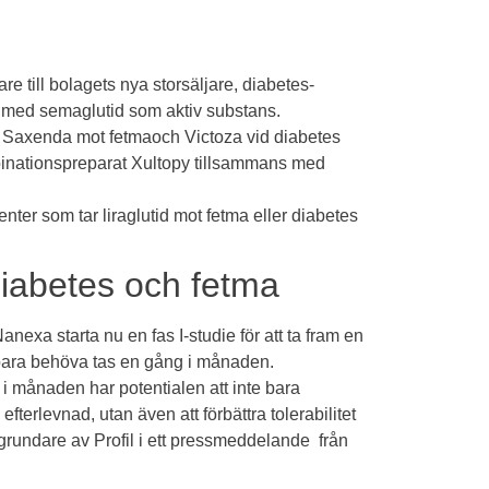
re till bolagets nya storsäljare, diabetes-
 med semaglutid som aktiv substans.
n
Saxenda mot fetma
och
Victoza vid diabetes
inationspreparat
Xultopy
tillsammans med
nter som tar liraglutid mot fetma eller diabetes
iabetes och fetma
nexa starta nu en fas I-studie för att ta fram en
 bara behöva tas en gång i månaden.
i månaden har potentialen att inte bara
terlevnad, utan även att förbättra tolerabilitet
rundare av Profil i ett
pressmeddelande
från