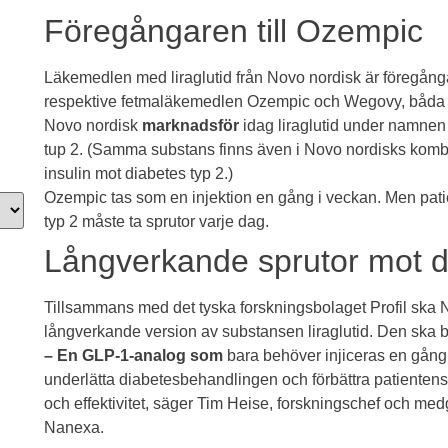
Föregångaren till Ozempic
Läkemedlen med liraglutid från
Novo nordisk
är föregånga
respektive fetmaläkemedlen
Ozempic
och Wegovy
, båda
Novo nordisk
marknadsför
idag liraglutid under namne
tup 2
. (Samma substans finns även i Novo nordisks komb
insulin mot diabetes typ 2.)
Ozempic
tas som en injektion en gång i veckan. Men patie
typ 2 måste ta sprutor varje dag.
Långverkande sprutor mot d
Tillsammans med det
tyska forskningsbolaget Profil
ska Na
långverkande version av substansen liraglutid. Den ska
– En GLP-1-analog som
bara behöver injiceras en gång 
underlätta diabetesbehandlingen och förbättra patientens ef
och effektivitet, säger Tim Heise, forskningschef och medg
Nanexa.