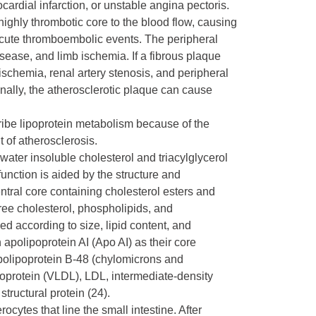
cardial infarction, or unstable angina pectoris.
highly thrombotic core to the blood flow, causing
acute thromboembolic events. The peripheral
sease, and limb ischemia. If a fibrous plaque
l ischemia, renal artery stenosis, and peripheral
nally, the atherosclerotic plaque can cause
cribe lipoprotein metabolism because of the
t of atherosclerosis.
 water insoluble cholesterol and triacylglycerol
function is aided by the structure and
ntral core containing cholesterol esters and
ee cholesterol, phospholipids, and
ed according to size, lipid content, and
apolipoprotein AI (Apo AI) as their core
 apolipoprotein B-48 (chylomicrons and
oprotein (VLDL), LDL, intermediate-density
structural protein (24).
cytes that line the small intestine. After