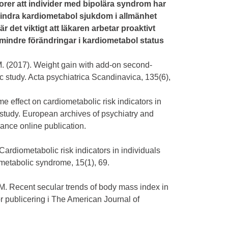
rer att individer med bipolära syndrom har
rhindra kardiometabol sjukdom i allmänhet
 det viktigt att läkaren arbetar proaktivt
 mindre förändringar i kardiometabol status
 M. (2017). Weight gain with add-on second-
ic study. Acta psychiatrica Scandinavica, 135(6),
me effect on cardiometabolic risk indicators in
l study. European archives of psychiatry and
ance online publication.
 Cardiometabolic risk indicators in individuals
 metabolic syndrome, 15(1), 69.
, M. Recent secular trends of body mass index in
ör publicering i The American Journal of