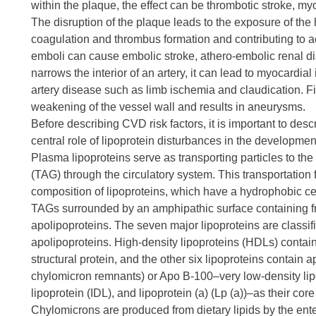
within the plaque, the effect can be thrombotic stroke, myo
The disruption of the plaque leads to the exposure of the 
coagulation and thrombus formation and contributing to 
emboli can cause embolic stroke, athero-embolic renal di
narrows the interior of an artery, it can lead to myocardia
artery disease such as limb ischemia and claudication. Fi
weakening of the vessel wall and results in aneurysms.
Before describing CVD risk factors, it is important to des
central role of lipoprotein disturbances in the developmen
Plasma lipoproteins serve as transporting particles to the
(TAG) through the circulatory system. This transportation 
composition of lipoproteins, which have a hydrophobic ce
TAGs surrounded by an amphipathic surface containing fr
apolipoproteins. The seven major lipoproteins are classifi
apolipoproteins. High-density lipoproteins (HDLs) contain 
structural protein, and the other six lipoproteins contain
chylomicron remnants) or Apo B-100–very low-density lip
lipoprotein (IDL), and lipoprotein (a) (Lp (a))–as their core 
Chylomicrons are produced from dietary lipids by the entero