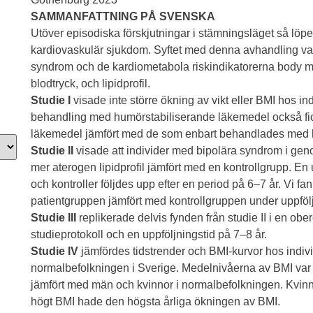
SAMMANFATTNING PÅ SVENSKA
Utöver episodiska förskjutningar i stämningsläget så löpe
kardiovaskulär sjukdom. Syftet med denna avhandling va
syndrom och de kardiometabola riskindikatorerna body m
blodtryck, och lipidprofil.
Studie I
visade inte större ökning av vikt eller BMI hos 
behandling med humörstabiliserande läkemedel också fic
läkemedel jämfört med de som enbart behandlades med 
Studie II
visade att individer med bipolära syndrom i ge
mer aterogen lipidprofil jämfört med en kontrollgrupp. E
och kontroller följdes upp efter en period på 6–7 år. Vi f
patientgruppen jämfört med kontrollgruppen under uppföl
Studie III
replikerade delvis fynden från studie II i en ob
studieprotokoll och en uppföljningstid på 7–8 år.
Studie IV
jämfördes tidstrender och BMI-kurvor hos indi
normalbefolkningen i Sverige. Medelnivåerna av BMI var 
jämfört med män och kvinnor i normalbefolkningen. Kvin
högt BMI hade den högsta årliga ökningen av BMI.