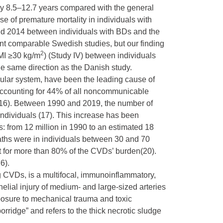
by 8.5–12.7 years compared with the general
e of premature mortality in individuals with
nd 2014 between individuals with BDs and the
nt comparable Swedish studies, but our finding
2
BMI ≥30 kg/m
) (Study IV) between individuals
e same direction as the Danish study.
ular system, have been the leading cause of
 accounting for 44% of all noncommunicable
 (16). Between 1990 and 2019, the number of
individuals (17). This increase has been
 from 12 million in 1990 to an estimated 18
deaths were in individuals between 30 and 70
t for more than 80% of the CVDs’ burden(20).
6).
g CVDs, is a multifocal, immunoinflammatory,
helial injury of medium- and large-sized arteries
posure to mechanical trauma and toxic
orridge” and refers to the thick necrotic sludge