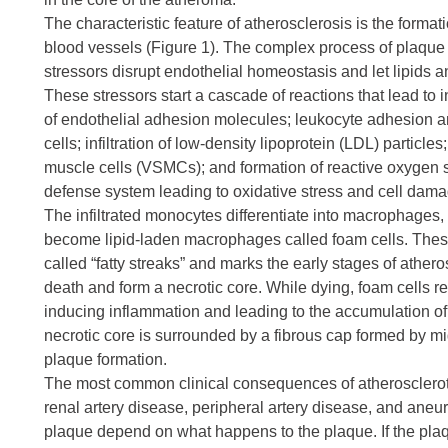
The characteristic feature of atherosclerosis is the forma
blood vessels (Figure 1). The complex process of plaqu
stressors disrupt endothelial homeostasis and let lipids an
These stressors start a cascade of reactions that lead to 
of endothelial adhesion molecules; leukocyte adhesion and 
cells; infiltration of low-density lipoprotein (LDL) particl
muscle cells (VSMCs); and formation of reactive oxygen 
defense system leading to oxidative stress and cell dama
The infiltrated monocytes differentiate into macrophages
become lipid-laden macrophages called foam cells. These 
called “fatty streaks” and marks the early stages of ather
death and form a necrotic core. While dying, foam cells rele
inducing inflammation and leading to the accumulation of 
necrotic core is surrounded by a fibrous cap formed by mi
plaque formation.
The most common clinical consequences of atheroscleroti
renal artery disease, peripheral artery disease, and aneur
plaque depend on what happens to the plaque. If the plaqu