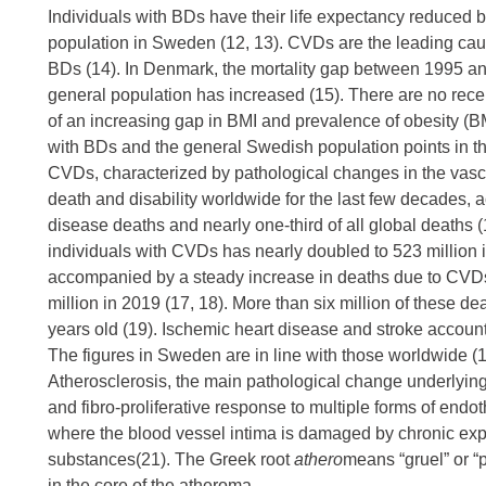
Individuals with BDs have their life expectancy reduced 
population in Sweden (12, 13). CVDs are the leading caus
BDs (14). In Denmark, the mortality gap between 1995 a
general population has increased (15). There are no rece
of an increasing gap in BMI and prevalence of obesity (
with BDs and the general Swedish population points in th
CVDs, characterized by pathological changes in the vasc
death and disability worldwide for the last few decades,
disease deaths and nearly one-third of all global deaths
individuals with CVDs has nearly doubled to 523 million 
accompanied by a steady increase in deaths due to CVDs:
million in 2019 (17, 18). More than six million of these 
years old (19). Ischemic heart disease and stroke accoun
The figures in Sweden are in line with those worldwide (1
Atherosclerosis, the main pathological change underlyin
and fibro-proliferative response to multiple forms of endot
where the blood vessel intima is damaged by chronic ex
substances(21). The Greek root
athero
means “gruel” or “p
in the core of the atheroma.