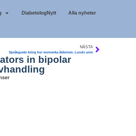
g
DiabetologNytt
Alla nyheter
NÄSTA
Språkguide kring hur motverka ålderism. Lunds univ
ators in bipolar
Avhandling
enser