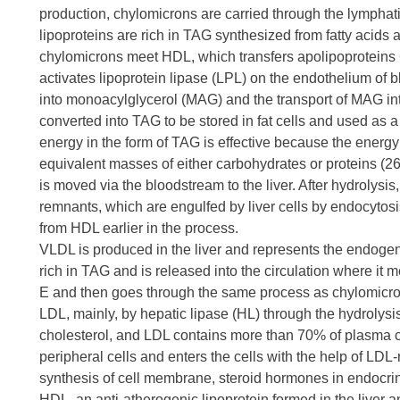
production, chylomicrons are carried through the lymphat
lipoproteins are rich in TAG synthesized from fatty acids 
chylomicrons meet HDL, which transfers apolipoproteins C
activates lipoprotein lipase (LPL) on the endothelium of 
into monoacylglycerol (MAG) and the transport of MAG into
converted into TAG to be stored in fat cells and used as a
energy in the form of TAG is effective because the energy
equivalent masses of either carbohydrates or proteins (26
is moved via the bloodstream to the liver. After hydrolysi
remnants, which are engulfed by liver cells by endocytosis
from HDL earlier in the process.
VLDL is produced in the liver and represents the endoge
rich in TAG and is released into the circulation where it
E and then goes through the same process as chylomicrons
LDL, mainly, by hepatic lipase (HL) through the hydrolysi
cholesterol, and LDL contains more than 70% of plasma ch
peripheral cells and enters the cells with the help of LDL-
synthesis of cell membrane, steroid hormones in endocrine
HDL, an anti-atherogenic lipoprotein formed in the liver an