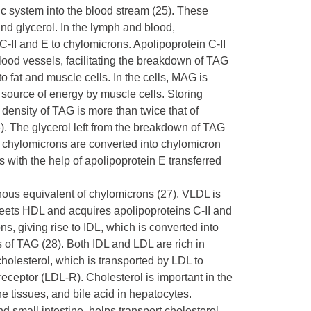
ic system into the blood stream (25). These
and glycerol. In the lymph and blood,
-II and E to chylomicrons. Apolipoprotein C-II
blood vessels, facilitating the breakdown of TAG
 fat and muscle cells. In the cells, MAG is
 source of energy by muscle cells. Storing
 density of TAG is more than twice that of
). The glycerol left from the breakdown of TAG
s, chylomicrons are converted into chylomicron
 with the help of apolipoprotein E transferred
nous equivalent of chylomicrons (27). VLDL is
 meets HDL and acquires apolipoproteins C-II and
, giving rise to IDL, which is converted into
s of TAG (28). Both IDL and LDL are rich in
olesterol, which is transported by LDL to
receptor (LDL-R). Cholesterol is important in the
 tissues, and bile acid in hepatocytes.
d small intestine, helps transport cholesterol