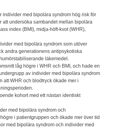
r individer med bipolära syndrom hög risk för
r att undersöka sambandet mellan bipolära
ass index (BMI), midja-höft-kvot (WHR),
individer med bipolära syndrom som utöver
k andra generationens antipsykotiska
humörstabiliserande läkemedel.
nomsnitt låg högre i WHR och BMI, och hade en
n undergrupp av individer med bipolära syndrom
ann att WHR och blodtryck ökade mer i
jningsperioden.
eroende kohort med ett nästan identiskt
vider med bipolära syndrom och
högre i patientgruppen och ökade mer över tid
nor med bipolära syndrom och individer med