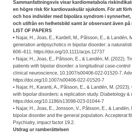
Sammanfattningsvis visar kardiometabola riskindikato
en högre risk för kardiovaskulär sjukdom. För att fö
och hos individer med bipolära syndrom i synnerhet, är
och utifrån en helhetsbild samt är observant även på
LIST OF PAPERS
•
Najar, H., Joas, E., Kardell, M., Pålsson, E., & Landén,
generation antipsychotics in bipolar disorder: a naturalist
606–611.
https://doi.org/10.1111/acps.12737
• Najar, H., Joas, E., Pålsson, E., & Landén, M. (2022). Ti
patients with bipolar disorder: a longitudinal case-contro
clinical neuroscience, 10.1007/s00406-022-01520-7. Adv
https://doi.org/10.1007/s00406-022-01520-7
• Najar, H., Karanti, A., Pålsson, E., & Landén, M. (2023).
with bipolar disorders: a replication study. Diabetology &
https://doi.org/10.1186/s13098-023-01044-7
• Najar, H., Joas, E., Jonsson, V., Pålsson, E., & Landén
bipolar disorder and the general population. Accepterat f
Psychiatry, impact factor 19.2.
Utdrag ur ramberättelsen