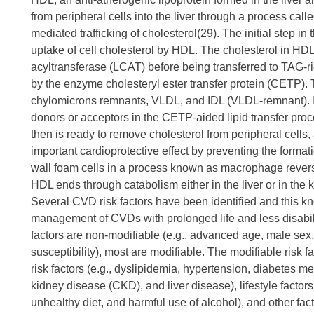
from peripheral cells into the liver through a process call
mediated trafficking of cholesterol(29). The initial step in
uptake of cell cholesterol by HDL. The cholesterol in HDL i
acyltransferase (LCAT) before being transferred to TAG-
by the enzyme cholesteryl ester transfer protein (CETP).
chylomicrons remnants, VLDL, and IDL (VLDL-remnant). I
donors or acceptors in the CETP-aided lipid transfer pro
then is ready to remove cholesterol from peripheral cell
important cardioprotective effect by preventing the formati
wall foam cells in a process known as macrophage reverse
HDL ends through catabolism either in the liver or in the 
Several CVD risk factors have been identified and this k
management of CVDs with prolonged life and less disabi
factors are non-modifiable (e.g., advanced age, male se
susceptibility), most are modifiable. The modifiable risk fa
risk factors (e.g., dyslipidemia, hypertension, diabetes me
kidney disease (CKD), and liver disease), lifestyle factors
unhealthy diet, and harmful use of alcohol), and other fac