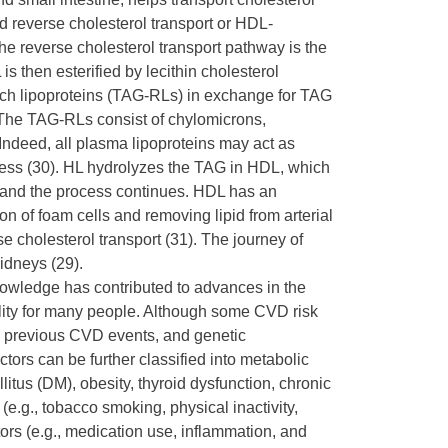
ed reverse cholesterol transport or HDL-
 the reverse cholesterol transport pathway is the
s then esterified by lecithin cholesterol
rich lipoproteins (TAG-RLs) in exchange for TAG
 The TAG-RLs consist of chylomicrons,
ndeed, all plasma lipoproteins may act as
cess (30). HL hydrolyzes the TAG in HDL, which
s, and the process continues. HDL has an
on of foam cells and removing lipid from arterial
 cholesterol transport (31). The journey of
kidneys (29).
nowledge has contributed to advances in the
lity for many people. Although some CVD risk
x, previous CVD events, and genetic
ctors can be further classified into metabolic
llitus (DM), obesity, thyroid dysfunction, chronic
 (e.g., tobacco smoking, physical inactivity,
tors (e.g., medication use, inflammation, and