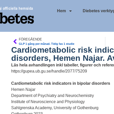
Hem
Diebetes verkty
FÖREGÅENDE
GLP 1 gång per månad. Tidig fas 1 studie
Cardiometabolic risk indic
disorders, Hemen Najar. 
Läs hela avhandlingen inkl tabeller, figurer och refer
https://gupea.ub.gu.se/handle/2077/75209
Cardiometabolic risk indicators in bipolar disorders
Hemen Najar
Department of Psychiatry and Neurochemistry
Institute of Neuroscience and Physiology
Sahlgrenska Academy, University of Gothenburg
Gothenburg 2023