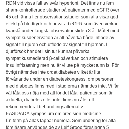
RDN vid vissa fall av svår hypertoni. Det finns nu fem
sham-kontrollerade studier på patienter med eGFR över
45 och ännu fler observationsstudier som alla visar god
effekt på blodtryck och bevarad eGFR som även verkar
kvarstå under längsta observationstiden 3 år. Målet med
sympatikusdenervation är att påverka både inflöde av
signal till njuren och utflöde av signal till hjärnan. I
djurförsök har det i sin tur kunnat påverka
sympatikusmedierad β-cellpåverkan och stimulera
insulinfrisättning men nu är vi ute på mycket tunn is. För
övrigt nämndes inte ordet diabetes vilket är lite
förvånande under en diabeteskongress, om personer
med diabetes finns med i studierna nämndes inte. Vi får
väl låta oss nöja med att för det fåtal patienter som är
aktuella, diabetes eller inte, finns nu åter ett
rekommenderat behandlingsalternativ.
EASD/ADA symposium om precision medicine
En term på allas läppar numera. Som underlag för alla
föreläsare användes de av Leif Groop föreslagna 5