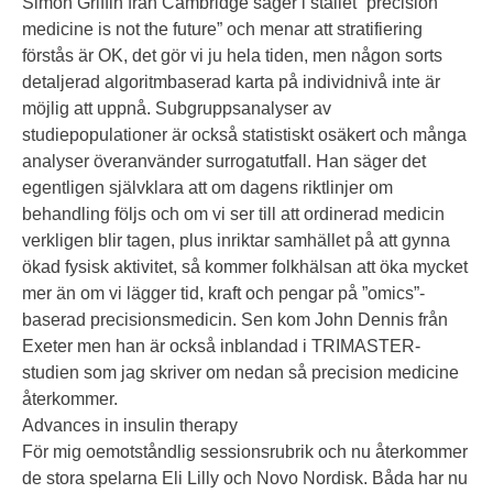
Simon Griffin från Cambridge säger i stället ”precision
medicine is not the future” och menar att stratifiering
förstås är OK, det gör vi ju hela tiden, men någon sorts
detaljerad algoritmbaserad karta på individnivå inte är
möjlig att uppnå. Subgruppsanalyser av
studiepopulationer är också statistiskt osäkert och många
analyser överanvänder surrogatutfall. Han säger det
egentligen självklara att om dagens riktlinjer om
behandling följs och om vi ser till att ordinerad medicin
verkligen blir tagen, plus inriktar samhället på att gynna
ökad fysisk aktivitet, så kommer folkhälsan att öka mycket
mer än om vi lägger tid, kraft och pengar på ”omics”-
baserad precisionsmedicin. Sen kom John Dennis från
Exeter men han är också inblandad i TRIMASTER-
studien som jag skriver om nedan så precision medicine
återkommer.
Advances in insulin therapy
För mig oemotståndlig sessionsrubrik och nu återkommer
de stora spelarna Eli Lilly och Novo Nordisk. Båda har nu