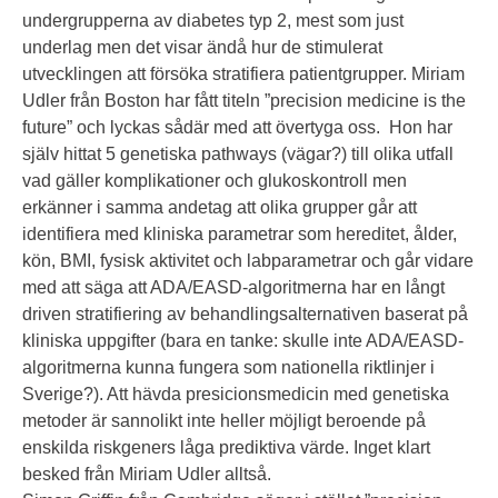
undergrupperna av diabetes typ 2, mest som just
underlag men det visar ändå hur de stimulerat
utvecklingen att försöka stratifiera patientgrupper. Miriam
Udler från Boston har fått titeln ”precision medicine is the
future” och lyckas sådär med att övertyga oss. Hon har
själv hittat 5 genetiska pathways (vägar?) till olika utfall
vad gäller komplikationer och glukoskontroll men
erkänner i samma andetag att olika grupper går att
identifiera med kliniska parametrar som hereditet, ålder,
kön, BMI, fysisk aktivitet och labparametrar och går vidare
med att säga att ADA/EASD-algoritmerna har en långt
driven stratifiering av behandlingsalternativen baserat på
kliniska uppgifter (bara en tanke: skulle inte ADA/EASD-
algoritmerna kunna fungera som nationella riktlinjer i
Sverige?). Att hävda presicionsmedicin med genetiska
metoder är sannolikt inte heller möjligt beroende på
enskilda riskgeners låga prediktiva värde. Inget klart
besked från Miriam Udler alltså.