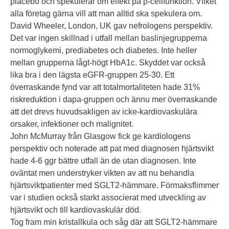
placebo och spekulerar om effekt på β-cellfunktion. Vilket
alla företag gärna vill att man alltid ska spekulera om.
David Wheeler, London, UK gav nefrologens perspektiv.
Det var ingen skillnad i utfall mellan baslinjegrupperna
normoglykemi, prediabetes och diabetes. Inte heller
mellan grupperna lågt-högt HbA1c. Skyddet var också
lika bra i den lägsta eGFR-gruppen 25-30. Ett
överraskande fynd var att totalmortaliteten hade 31%
riskreduktion i dapa-gruppen och ännu mer överraskande
att det drevs huvudsakligen av icke-kardiovaskulära
orsaker, infektioner och malignitet.
John McMurray från Glasgow fick ge kardiologens
perspektiv och noterade att pat med diagnosen hjärtsvikt
hade 4-6 ggr bättre utfall än de utan diagnosen. Inte
oväntat men understryker vikten av att nu behandla
hjärtsviktpatienter med SGLT2-hämmare. Förmaksflimmer
var i studien också starkt associerat med utveckling av
hjärtsvikt och till kardiovaskulär död.
Tog fram min kristallkula och såg där att SGLT2-hämmare