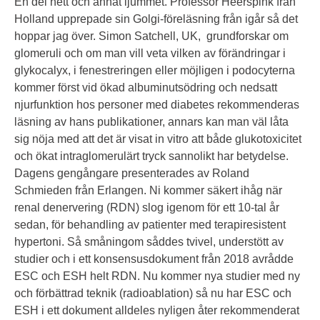
En del hett och annat ljummet. Professor Heerspink från
Holland upprepade sin Golgi-föreläsning från igår så det
hoppar jag över. Simon Satchell, UK, grundforskar om
glomeruli och om man vill veta vilken av förändringar i
glykocalyx, i fenestreringen eller möjligen i podocyterna
kommer först vid ökad albuminutsödring och nedsatt
njurfunktion hos personer med diabetes rekommenderas
läsning av hans publikationer, annars kan man väl låta
sig nöja med att det är visat in vitro att både glukotoxicitet
och ökat intraglomerulärt tryck sannolikt har betydelse.
Dagens gengångare presenterades av Roland
Schmieden från Erlangen. Ni kommer säkert ihåg när
renal denervering (RDN) slog igenom för ett 10-tal år
sedan, för behandling av patienter med terapiresistent
hypertoni. Så småningom såddes tvivel, understött av
studier och i ett konsensusdokument från 2018 avrådde
ESC och ESH helt RDN. Nu kommer nya studier med ny
och förbättrad teknik (radioablation) så nu har ESC och
ESH i ett dokument alldeles nyligen åter rekommenderat