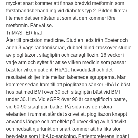
mycket snart kommer att finnas bredvid metformin som
förstahandsbehandling vid diabetes typ 2. Bilden flimrar
lite men det ser nästan ut som att den kommer före
metformin. Får väl se.
TriMASTER trial
Åter till precision medicine. Studien leds från Exeter och
är en 3-vägs randomiserad, dubbel blind crossover-studie
av pioglitazon, sitagliptin och canagliflozin. 16 veckor i
varje arm och syftet är att se vilken medicin som passar
bäst för vilken patient. HbA1c huvudutfall och det
resultatet skiljer inte mellan läkemedelsgrupperna. Man
kommer sedan fram till att pioglitazon sänker HbA1c bäst
hos pat med BMI över 30 och sitagliptin bäst vid BMI
under 30. Hm. Vid eGFR över 90 är canagliflozin bättre,
vid 60-90 sitagliptin bättre. På sidan av den stora
elefanten i rummet står det skrivet att pioglitazon knappt
används längre och att effekt på utveckling av hjärtsvikt
och nedsatt njurfunktion snart kommer att ha lika stor
betydelse som HbA1c-sänkning. Patientpreferens ingår i