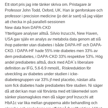
Ett stort pris jag inte tänker skriva om. Pristagare är
Professor John Todd, Oxford, UK. Han är genforskare och
professor i precision medicine (jo det är sant) så jag väljer
att checka in på parallell-sessionen
New data from DAPA-CKD
Ytterligare analyser alltså. Silvio Inzucchi, New Haven,
USA gav själv en analys av metabola data genom att slå
ihop patienter utan diabetes i både DAPA-HF och DAPA-
CKD. I DAPA-HF hade 55% inte diabetes men 33% av
dem prediabetes, i DAPA-CKD 33% respektive 53%. Hög
andel prediabetes alltså, dock med ADA´s liberalare
definition av IFG, 5.6-6.9 mmol/L. Riskreduktion för
utveckling av diabetes under studien i icke-
diabetesgruppen var 33% jf med placebo, nästan alla
som fick diabetes hade prediabetes före studien. Ni säger
då att det kan man väl förvänta med ett läkemedel som
sänker plasmaglukos men då säger prof Inzucchi att
HbA1c var lika mellan grupperna aktiv behandling och