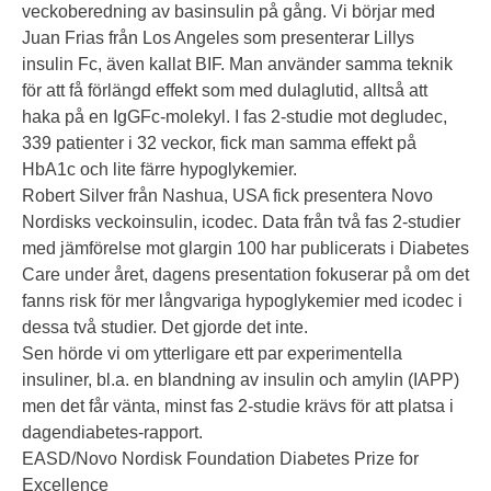
veckoberedning av basinsulin på gång. Vi börjar med
Juan Frias från Los Angeles som presenterar Lillys
insulin Fc, även kallat BIF. Man använder samma teknik
för att få förlängd effekt som med dulaglutid, alltså att
haka på en IgGFc-molekyl. I fas 2-studie mot degludec,
339 patienter i 32 veckor, fick man samma effekt på
HbA1c och lite färre hypoglykemier.
Robert Silver från Nashua, USA fick presentera Novo
Nordisks veckoinsulin, icodec. Data från två fas 2-studier
med jämförelse mot glargin 100 har publicerats i Diabetes
Care under året, dagens presentation fokuserar på om det
fanns risk för mer långvariga hypoglykemier med icodec i
dessa två studier. Det gjorde det inte.
Sen hörde vi om ytterligare ett par experimentella
insuliner, bl.a. en blandning av insulin och amylin (IAPP)
men det får vänta, minst fas 2-studie krävs för att platsa i
dagendiabetes-rapport.
EASD/Novo Nordisk Foundation Diabetes Prize for
Excellence