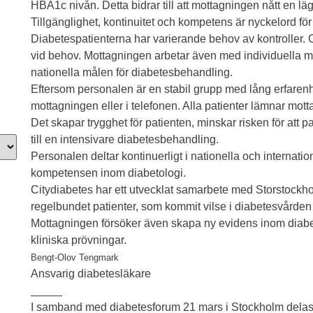
HBA1c nivån. Detta bidrar till att mottagningen nått en l
Tillgänglighet, kontinuitet och kompetens är nyckelord fö
Diabetespatienterna har varierande behov av kontroller. 
vid behov. Mottagningen arbetar även med individuella mål f
nationella målen för diabetesbehandling.
Eftersom personalen är en stabil grupp med lång erfare
mottagningen eller i telefonen. Alla patienter lämnar mo
Det skapar trygghet för patienten, minskar risken för att 
till en intensivare diabetesbehandling.
Personalen deltar kontinuerligt i nationella och internatio
kompetensen inom diabetologi.
Citydiabetes har ett utvecklat samarbete med Storstockh
regelbundet patienter, som kommit vilse i diabetesvården 
Mottagningen försöker även skapa ny evidens inom diabetes
kliniska prövningar.
Bengt-Olov Tengmark
Ansvarig diabetesläkare
_____
I samband med diabetesforum 21 mars i Stockholm delas u