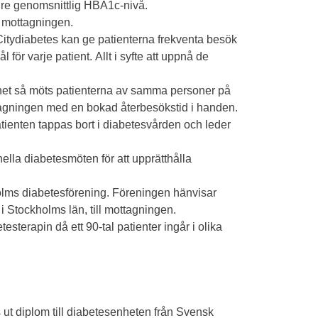
ägre genomsnittlig HBA1c-nivå.
r mottagningen.
Citydiabetes kan ge patienterna frekventa besök
ör varje patient. Allt i syfte att uppnå de
nhet så möts patienterna av samma personer på
ttagningen med en bokad återbesökstid i handen.
patienten tappas bort i diabetesvården och leder
nella diabetesmöten för att upprätthålla
olms diabetesförening. Föreningen hänvisar
i Stockholms län, till mottagningen.
terapin då ett 90-tal patienter ingår i olika
t diplom till diabetesenheten från Svensk