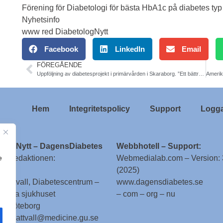
Förening för Diabetologi för bästa HbA1c på diabetes typ
Nyhetsinfo
www red DiabetologNytt
Facebook
LinkedIn
Email
FÖREGÅENDE
Uppföljning av diabetesprojekt i primärvården i Skaraborg. ”Ett bättre liv – börja nu”. Bo Rylander, distriktsläkare, FOU-enheten, Skövde
Hem
Integritetspolicy
Support
Logga
ologNytt – DagensDiabetes
Webbhotell – Support:
e
till redaktionen:
Webmedialab.com – Version: 
(2025)
g Attvall, Diabetescentrum –
www.dagensdiabetes.se
enska sjukhuset
– com – org – nu
 – Göteborg
 stig.attvall@medicine.gu.se