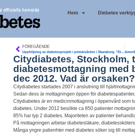
Hem
Diebetes verkty
FÖREGÅENDE
Uppföljning av diabetesprojekt i primärvården i Skaraborg. ”Ett bättre liv – börja nu”. Bo Rylander, distriktsläkare, FOU-enheten, Skövde
Citydiabetes, Stockholm, 
diabetesmottagning med b
dec 2012. Vad är orsaken?
Citydiabetes startades 2007 i anslutning till hjärtmottagn
Sedan dess är mottagningen öppen för diabetespatienter,
Citydiabetes är en medicinmottagning i öppenvård som ta
diabetes. Under 2012 besökte ca 850 patienter mottagnin
85% har typ 2 diabetes. Majoriteten av patienter behandl
På mottagningen arbetar diabetesläkare, diabetessköters
Många yngre patienhter med diabetes söker sig till motta