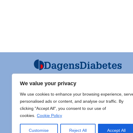
We value your privacy
Ansvarig utgivare och Ordf SFD
Diabet
We use cookies to enhance your browsing experience, serv
Jarl Hellman
Adress 
personalised ads or content, and analyse our traffic. By
Överläkare, Processledare Diabetes
clicking "Accept All", you consent to our use of
Samordnare Centre of Excellence typ
Doc Sti
cookies.
Cookie Policy
1 diabetes,
Sahlgr
Endokrinsektionen, Specialmedicin,
413 45
Akademiska sjukhuset, Ingång 40
E-post:
Customise
Reject All
Accept All