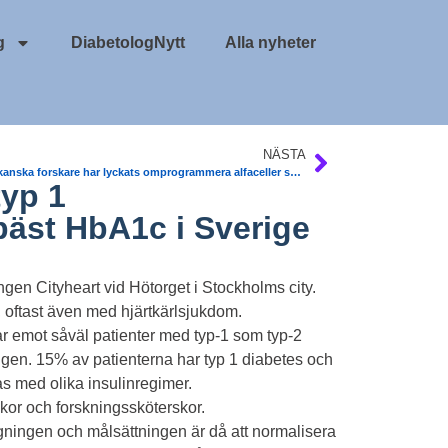
g
DiabetologNytt
Alla nyheter
NÄSTA
Amerikanska forskare har lyckats omprogrammera alfaceller som utsöndrar det blodsockerhöjande hormonet glukagon och få dem att fungera tvärtom, och utsöndra hormonet insulin. Journal of Clinical Investigation
typ 1
äst HbA1c i Sverige
ingen Cityheart vid Hötorget i Stockholms city.
 oftast även med hjärtkärlsjukdom.
r emot såväl patienter med typ-1 som typ-2
gen. 15% av patienterna har typ 1 diabetes och
as med olika insulinregimer.
kor och forskningssköterskor.
gningen och målsättningen är då att normalisera