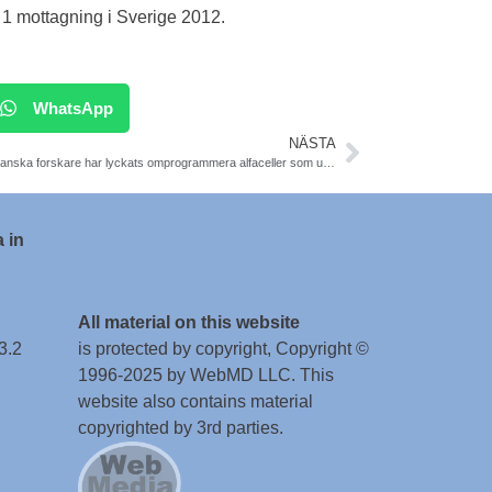
 1 mottagning i Sverige 2012.
WhatsApp
NÄSTA
Amerikanska forskare har lyckats omprogrammera alfaceller som utsöndrar det blodsockerhöjande hormonet glukagon och få dem att fungera tvärtom, och utsöndra hormonet insulin. Journal of Clinical Investigation
 in
All material on this website
3.2
is protected by copyright, Copyright ©
1996-2025 by WebMD LLC. This
website also contains material
copyrighted by 3rd parties.