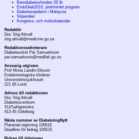
Barndiabetesfonden 20 år
EndoDiab2010, preliminärt program
Diabetesepidemi i Malaysia
Stipendier
Kongress- och möteskalender
Redaktör
Doc Stig Attvall
stig.attvall@medicine.gu.se
Redaktionssekreterare
Diabetessköt Pär Samuelsson
par.samuelsson@medfak.gu.se
Ansvarig utgivare
Prof Mona Landin-Olsson
Endokrinologiska kliniken
Universitetssjukhuset
221 85 Lund
Adress till redaktionen
Doc Stig Attvall
Diabetescentrum
SU/Sahlgrenska
413 45 Göteborg
Nästa nummer av DiabetologNytt
Planerad utgivning 100615
Deadline för bidrag 100515
Bidrag till tidningen