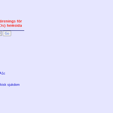
bA1c
psykisk sjukdom