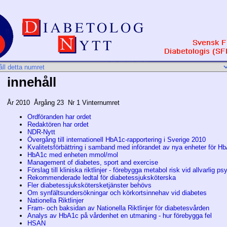
innehåll
År 2010 Årgång 23 Nr 1 Vinternumret
Ordföranden har ordet
Redaktören har ordet
NDR-Nytt
Övergång till internationell HbA1c-rapportering i Sverige 2010
Kvalitetsförbättring i samband med införandet av nya enheter för H
HbA1c med enheten mmol/mol
Management of diabetes, sport and exercise
Förslag till kliniska riktlinjer - förebygga metabol risk vid allvarlig 
Rekommenderade ledtal för diabetessjuksköterska
Fler diabetessjukskötersketjänster behövs
Om synfältsundersökningar och körkortsinnehav vid diabetes
Nationella Riktlinjer
Fram- och baksidan av Nationella Riktlinjer för diabetesvården
Analys av HbA1c på vårdenhet en utmaning - hur förebygga fel
HSAN