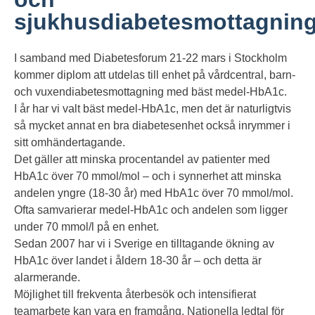
sjukhusdiabetesmottagnin
I samband med Diabetesforum 21-22 mars i Stockholm
kommer diplom att utdelas till enhet på vårdcentral, barn-
och vuxendiabetesmottagning med bäst medel-HbA1c.
I år har vi valt bäst medel-HbA1c, men det är naturligtvis
så mycket annat en bra diabetesenhet också inrymmer i
sitt omhändertagande.
Det gäller att minska procentandel av patienter med
HbA1c över 70 mmol/mol – och i synnerhet att minska
andelen yngre (18-30 år) med HbA1c över 70 mmol/mol.
Ofta samvarierar medel-HbA1c och andelen som ligger
under 70 mmol/l på en enhet.
Sedan 2007 har vi i Sverige en tilltagande ökning av
HbA1c över landet i åldern 18-30 år – och detta är
alarmerande.
Möjlighet till frekventa återbesök och intensifierat
teamarbete kan vara en framgång. Nationella ledtal för