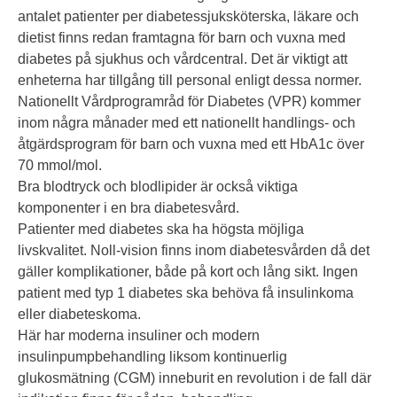
antalet patienter per diabetessjuksköterska, läkare och
dietist finns redan framtagna för barn och vuxna med
diabetes på sjukhus och vårdcentral. Det är viktigt att
enheterna har tillgång till personal enligt dessa normer.
Nationellt Vårdprogramråd för Diabetes (VPR) kommer
inom några månader med ett nationellt handlings- och
åtgärdsprogram för barn och vuxna med ett HbA1c över
70 mmol/mol.
Bra blodtryck och blodlipider är också viktiga
komponenter i en bra diabetesvård.
Patienter med diabetes ska ha högsta möjliga
livskvalitet. Noll-vision finns inom diabetesvården då det
gäller komplikationer, både på kort och lång sikt. Ingen
patient med typ 1 diabetes ska behöva få insulinkoma
eller diabeteskoma.
Här har moderna insuliner och modern
insulinpumpbehandling liksom kontinuerlig
glukosmätning (CGM) inneburit en revolution i de fall där