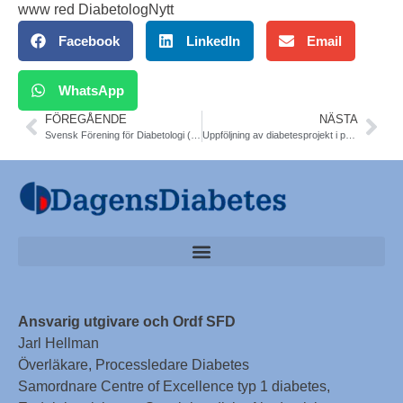
www red DiabetologNytt
Facebook
LinkedIn
Email
WhatsApp
FÖREGÅENDE
NÄSTA
Svensk Förening för Diabetologi (SFD) försvarar insulinpump som fortsatt fritt hjälpmedel med kvarstående nationell subvention. TLV driver ärendet till Förvaltningsdomstolen i Stockholm
Uppföljning av diabetesprojekt i primärvården i Skaraborg. ”Ett bättre liv – börja nu”. Bo Rylander, distriktsläkare, FOU-enheten, Skövde
Ansvarig utgivare och Ordf SFD
Jarl Hellman
Överläkare, Processledare Diabetes
Samordnare Centre of Excellence typ 1 diabetes,