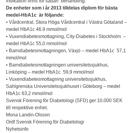
indikation finns för sådan behandling.
De enheter som i år 2013 tilldelas diplom för bästa
medel-HbA1c är följande:
• Vårdcentral, Stora Höga Vårdcentral i Västra Götaland –
medel HbA1c 46.9 mmol/mol
• Vuxendiabetesmottagning, City-Diabetes i Stockholm –
medel HbA1c 55,0 mmol/mol
• Barndiabetesmottagningen, Växjö – medel HbA1c 57,1
mmol/mol
• Barndiabetesmottagningen universitetssjukhus,
Linköping – medel HbA1c 59,9 mmol/mol
• Vuxendiabetesmottagning universitetssjukhus,
Sahlgrenska Universitetssjukhuset i Göteborg – medel
HbA1c 63,2 mmol/mol
Svensk Förening för Diabetologi (SFD) ger 10.000 SEK
till respektive enhet.
Mona Landin-Olsson
Ordf Svensk Förening för Diabetologi
Nyhetsinfo