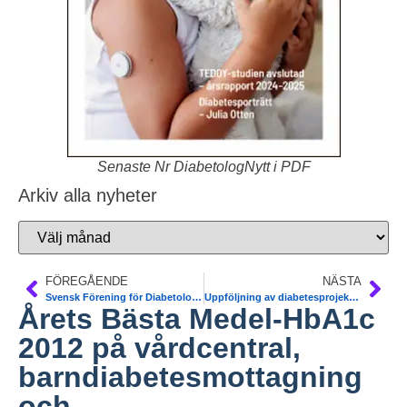
Senaste Nr DiabetologNytt i PDF
Arkiv alla nyheter
FÖREGÅENDE
NÄSTA
Svensk Förening för Diabetologi (SFD) försvarar insulinpump som fortsatt fritt hjälpmedel med kvarstående nationell subvention. TLV driver ärendet till Förvaltningsdomstolen i Stockholm
Uppföljning av diabetesprojekt i primärvården i Skaraborg. ”Ett bättre liv – börja nu”. Bo Rylander, distriktsläkare, FOU-enheten, Skövde
Årets Bästa Medel-HbA1c
2012 på vårdcentral,
barndiabetesmottagning
och