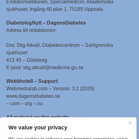
Endokrinsektionen, Specialmedicin, Akademiska
sjukhuset, Ingång 40 plan 1, 75185 Uppsala
DiabetologNytt – DagensDiabetes
Adress till redaktionen:
Doc Stig Attvall, Diabetescentrum – Sahlgrenska
sjukhuset
413 45 – Göteborg
E-post: stig.attvall@medicine.gu.se
Webbhotell – Support:
Webmedialab.com – Version: 3.2 (2025)
www.dagensdiabetes.se
– com – org – nu
All material on this website
is protected by copyright, Copyright © 1996-2025 by
We value your privacy
WebMD LLC. This website also contains material
We use cookies to enhance your browsing experience, serve