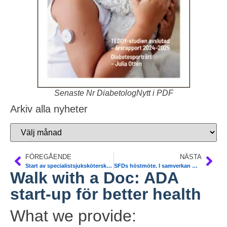
Senaste Nr DiabetologNytt i PDF
Arkiv alla nyheter
FÖREGÅENDE
NÄSTA
Start av specialistsjuksköterskeutbildning inriktning Diabetes vid Uppsala Universitet.
SFDs höstmöte. I samverkan med psykiatri- och allmänmedicinförening. Somatisk sjukdom och psykisk ohälsa – helhetssyn för god och jämlik vård. 9-10 oktober 2014, Münchenbryggeriet, Stockholm. Endast 1995 SEK.
Walk with a Doc: ADA
start-up för better health
What we provide: