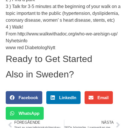
3 ) Talk for 3-5 minutes at the beginning of your walk on a
topic important to the public (hypertension, dyslipidemia,
coronary disease, women’ s heart disease, stents, etc)
4 ) Walk!
From http://www.walkwithadoc.org/who-we-are/sign-up/
Nyhetsinfo
www red DiabetologNytt
Ready to Get Started
Also in Sweden?
Facebook
LinkedIn
Email
WhatsApp
FÖREGÅENDE
NÄSTA
Start av specialistsjuksköterskeutbildning inriktning Diabetes vid Uppsala Universitet.
SFDs höstmöte. I samverkan med psykiatri- och allmänmedicinförening. Somatisk sjukdom och psykisk ohälsa – helhetssyn för god och jämlik vård. 9-10 oktober 2014, Münchenbryggeriet, Stockholm. Endast 1995 SEK.