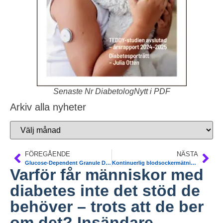
Senaste Nr DiabetologNytt i PDF
Arkiv alla nyheter
FÖREGÅENDE
NÄSTA
Glucose-Dependent Granule Docking Limits Insulin Secretion in T2DM. Uppsala. Cell Metabolism
Kontinuerlig blodsockermätning Libre® även vid typ 2. NT-rådet, SKL
Varför får människor med
diabetes inte det stöd de
behöver – trots att de ber
om det? Insändare