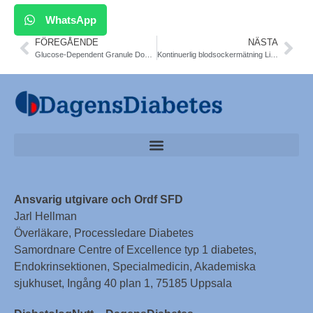
WhatsApp
FÖREGÅENDE
NÄSTA
Glucose-Dependent Granule Docking Limits Insulin Secretion in T2DM. Uppsala. Cell Metabolism
Kontinuerlig blodsockermätning Libre® även vid typ 2. NT-rådet, SKL
Ansvarig utgivare och Ordf SFD
Jarl Hellman
Överläkare, Processledare Diabetes
Samordnare Centre of Excellence typ 1 diabetes,
Endokrinsektionen, Specialmedicin, Akademiska
sjukhuset, Ingång 40 plan 1, 75185 Uppsala