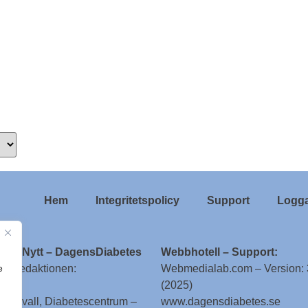
Hem
Integritetspolicy
Support
Logga
ologNytt – DagensDiabetes
Webbhotell – Support:
e
till redaktionen:
Webmedialab.com – Version: 
(2025)
g Attvall, Diabetescentrum –
www.dagensdiabetes.se