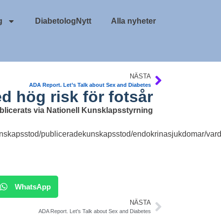
g
DiabetologNytt
Alla nyheter
NÄSTA
ADA Report. Let’s Talk about Sex and Diabetes
 hög risk för fotsår
blicerats via Nationell Kunsklapsstyrning
kunskapsstod/publiceradekunskapsstod/endokrinasjukdomar/vard
WhatsApp
NÄSTA
ADA Report. Let’s Talk about Sex and Diabetes