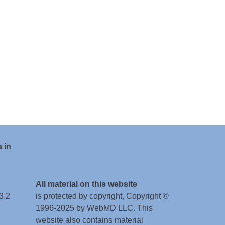
 in
All material on this website
3.2
is protected by copyright, Copyright ©
1996-2025 by WebMD LLC. This
website also contains material