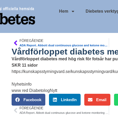
Hem
Diebetes verkty
FÖREGÅENDE
ADA Report. Abbott dual continuous glucose and ketone monitoring system
Vårdförloppet diabetes med
Vårdförloppet diabetes med hög risk för fotsår har pu
SKR 11 sidor
https://kunskapsstyrningvard.se/kunskapsstyrningvard/
Nyhetsinfo
www red DiabetologNytt
Facebook
LinkedIn
Email
FÖREGÅENDE
ADA Report. Abbott dual continuous glucose and ketone monitoring system