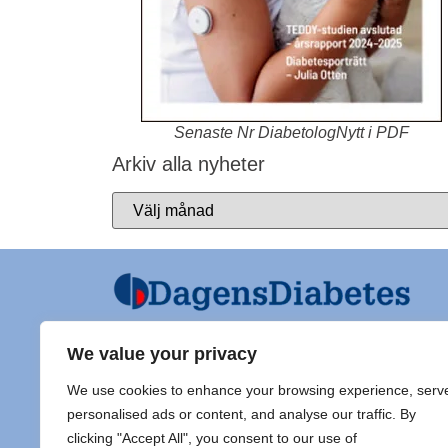
Senaste Nr DiabetologNytt i PDF
Arkiv alla nyheter
We value your privacy
Ansvarig utgivare och Ordf SFD
Diabet
We use cookies to enhance your browsing experience, serv
Jarl Hellman
Adress 
personalised ads or content, and analyse our traffic. By
Överläkare, Processledare Diabetes
clicking "Accept All", you consent to our use of
Samordnare Centre of Excellence typ
Doc Sti