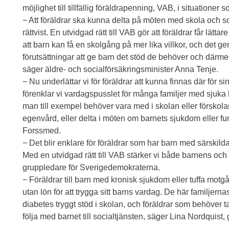
möjlighet till tillfällig föräldrapenning, VAB, i situatione
− Att föräldrar ska kunna delta på möten med skola och so
rättvist. En utvidgad rätt till VAB gör att föräldrar får lätta
att barn kan få en skolgång på mer lika villkor, och det ger
förutsättningar att ge barn det stöd de behöver och där
säger äldre- och socialförsäkringsminister Anna Tenje.
− Nu underlättar vi för föräldrar att kunna finnas där för s
förenklar vi vardagspusslet för många familjer med sjuka 
man till exempel behöver vara med i skolan eller förskola
egenvård, eller delta i möten om barnets sjukdom eller f
Forssmed.
− Det blir enklare för föräldrar som har barn med särskil
Med en utvidgad rätt till VAB stärker vi både barnens och
gruppledare för Sverigedemokraterna.
− Föräldrar till barn med kronisk sjukdom eller tuffa motgå
utan lön för att trygga sitt barns vardag. De här familjerna
diabetes tryggt stöd i skolan, och föräldrar som behöver t
följa med barnet till socialtjänsten, säger Lina Nordquist,