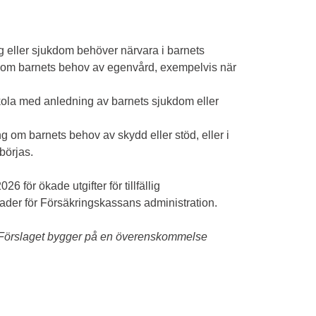
:
ng eller sjukdom behöver närvara i barnets
nal om barnets behov av egenvård, exempelvis när
rskola med anledning av barnets sjukdom eller
ng om barnets behov av skydd eller stöd, eller i
börjas.
6 för ökade utgifter för tillfällig
nader för Försäkringskassans administration.
6. Förslaget bygger på en överenskommelse