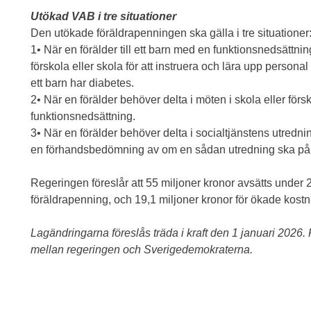
Utökad VAB i tre situationer
Den utökade föräldrapenningen ska gälla i tre situationer
1• När en förälder till ett barn med en funktionsnedsättni
förskola eller skola för att instruera och lära upp perso
ett barn har diabetes.
2• När en förälder behöver delta i möten i skola eller fö
funktionsnedsättning.
3• När en förälder behöver delta i socialtjänstens utredni
en förhandsbedömning av om en sådan utredning ska på
Regeringen föreslår att 55 miljoner kronor avsätts under 202
föräldrapenning, och 19,1 miljoner kronor för ökade kost
Lagändringarna föreslås träda i kraft den 1 januari 202
mellan regeringen och Sverigedemokraterna.