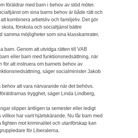
r som föräldrar med barn i behov av stöd möter.
cialtjänst om sina barns behov är både rätt och
re att kombinera arbetsliv och familjeliv. Det gör
 skola, förskola och socialtjänst bättre
med samma möjligheter som sina klasskamrater,
ina barn. Genom att utvidga rätten till VAB
barn eller barn med funktionsnedsättning, när
n för att instruera om barnets behov av
unktionsnedsättning, säger socialminister Jakob
da behov att vara närvarande när det behövs.
 föräldrarnas trygghet, säger Linda Lindberg,
ngar slipper äntligen ta semester eller ledigt
s villkor har varit hjärtskärande. Nu får barn med
a fighten mot kriminalitet och utanförskap kan
 gruppledare för Liberalerna.