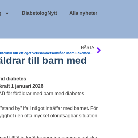
g
DiabetologNytt
Alla nyheter
NÄSTA
Medicinteknik blir ett eget verksamhetsområde inom Läkemedelsverket
äldrar till barn med
vid diabetes
kraft 1 januari 2026
 VAB för föräldrar med barn med diabetes
”stand by” ifall något inträffar med barnet. För
trygghet i en ofta mycket oförutsägbar situation
r med tillfällig föräldrapenning sammanlagt ska