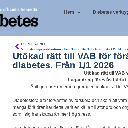
Hem
Diebetes verkty
FÖREGÅENDE
Vetenskapliga publikationer från Nationella Diabetesregistret 2003-2025
Utökad rätt till VAB för för
diabetes. Från 1/1 2026
Utökad rätt till VAB 
Lagändring föreslås träda i 
Äntligen presenterar regeringen utökad rätt till
Diabetesföräldrar förväntas av förskola och skola att vara 
många föräldrar har detta varit en källa till stor oro och o
som i sig har skapat än mer hög stress.
I utredningen, son tagit flera år, föreslås att antalet daga