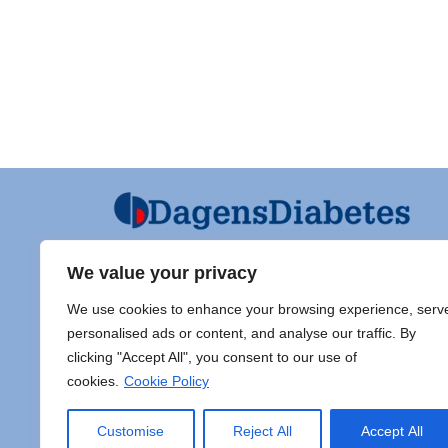
We value your privacy
Ansvarig utgivare och Ordf SFD
Diabet
We use cookies to enhance your browsing experience, serv
Jarl Hellman
Adress 
personalised ads or content, and analyse our traffic. By
Överläkare, Processledare Diabetes
clicking "Accept All", you consent to our use of
Samordnare Centre of Excellence typ
Doc Sti
cookies.
Cookie Policy
1 diabetes,
Sahlgr
Endokrinsektionen, Specialmedicin,
413 45
Akademiska sjukhuset, Ingång 40
E-post:
Customise
Reject All
Accept All