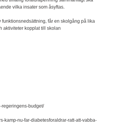
ående vilka insater som åsyftas.
ev funktionsnedsättning, får en skolgång på lika
aktiviteter kopplat till skolan
-i-regeringens-budget/
rs-kamp-nu-far-diabetesforaldrar-ratt-att-vabba-