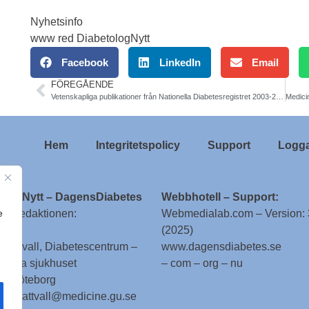
Nyhetsinfo
www red DiabetologNytt
Facebook
LinkedIn
Email
FÖREGÅENDE
Vetenskapliga publikationer från Nationella Diabetesregistret 2003-2025
Hem
Integritetspolicy
Support
Logga
ologNytt – DagensDiabetes
Webbhotell – Support:
e
till redaktionen:
Webmedialab.com – Version: 
(2025)
g Attvall, Diabetescentrum –
www.dagensdiabetes.se
enska sjukhuset
– com – org – nu
 – Göteborg
 stig.attvall@medicine.gu.se