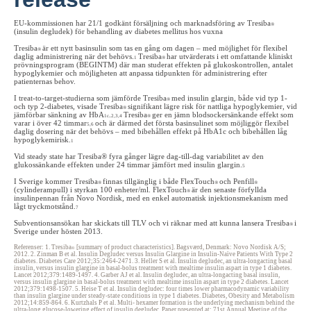
EU-kommissionen har 21/1 godkänt försäljning och marknadsföring av Tresiba
®
(insulin degludek) för behandling av diabetes mellitus hos vuxna
Tresiba
är ett nytt basinsulin som tas en gång om dagen – med möjlighet för flexibel
®
daglig administrering när det behövs.
Tresiba
har utvärderats i ett omfattande kliniskt
1
®
prövningsprogram (BEGINTM) där man studerat effekten på glukoskontrollen, antalet
hypoglykemier och möjligheten att anpassa tidpunkten för administrering efter
patienternas behov.
I treat-to-target-studierna som jämförde Tresiba
med insulin glargin, både vid typ 1-
®
och typ 2-diabetes, visade Tresiba
signifikant lägre risk för nattliga hypoglykemier, vid
®
jämförbar sänkning av HbA
.
Tresiba
ger en jämn blodsockersänkande effekt som
1c
2,3,4
®
varar i över 42 timmar
och är därmed det första basinsulinet som möjliggör flexibel
5,6
daglig dosering när det behövs – med bibehållen effekt på HbA1c och bibehållen låg
hypoglykemirisk.
1
Vid steady state har Tresiba® fyra gånger lägre dag-till-dag variabilitet av den
glukossänkande effekten under 24 timmar jämfört med insulin glargin.
5
I Sverige kommer Tresiba
finnas tillgänglig i både FlexTouch
och Penfill
®
®
®
(cylinderampull) i styrkan 100 enheter/ml. FlexTouch
är den senaste förfyllda
®
insulinpennan från Novo Nordisk, med en enkel automatisk injektionsmekanism med
lågt tryckmotstånd.
7
Subventionsansökan har skickats till TLV och vi räknar med att kunna lansera Tresiba
i
®
Sverige under hösten 2013.
Referenser: 1. Tresiba
[summary of product characteristics]. Bagsværd, Denmark: Novo Nordisk A/S;
®
2012. 2. Zinman B et al. Insulin Degludec versus Insulin Glargine in Insulin-Naïve Patients With Type 2
diabetes. Diabetes Care 2012;35:2464-2471. 3. Heller S et al. Insulin degludec, an ultra-longacting basal
insulin, versus insulin glargine in basal-bolus treatment with mealtime insulin aspart in type 1 diabetes.
Lancet 2012;379:1489-1497. 4. Garber AJ et al. Insulin degludec, an ultra-longacting basal insulin,
versus insulin glargine in basal-bolus treatment with mealtime insulin aspart in type 2 diabetes. Lancet
2012;379:1498-1507. 5. Heise T et al. Insulin degludec: four times lower pharmacodynamic variability
than insulin glargine under steady-state conditions in type 1 diabetes. Diabetes, Obesity and Metabolism
2012;14:859-864. 6. Kurtzhals P et al. Multi- hexamer formation is the underlying mechanism behind the
ultra-long glucose-lowering effect of insulin degludec. Paper presented at: 71st Annual Meeting of the