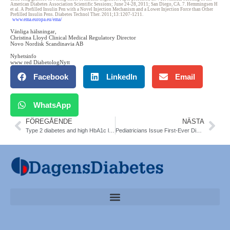
American Diabetes Association Scientific Sessions; June 24-28, 2011; San Diego, CA. 7. Hemmingsen H
et al. A Prefilled Insulin Pen with a Novel Injection Mechanism and a Lower Injection Force than Other
Prefilled Insulin Pens. Diabetes Technol Ther. 2011;13:1207-1211.
www.ema.europa.eu/ema/
Vänliga hälsningar,
Christina Lloyd Clinical Medical Regulatory Director
Novo Nordisk Scandinavia AB
Nyhetsinfo
www red DiabetologNytt
Facebook
LinkedIn
Email
WhatsApp
FÖREGÅENDE
NÄSTA
Type 2 diabetes and high HbA1c linked to fracture risk.Diab Care
Pediatricians Issue First-Ever Diabetes Guidelines for Children