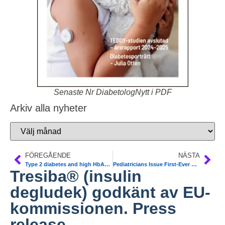
Senaste Nr DiabetologNytt i PDF
Arkiv alla nyheter
FÖREGÅENDE
NÄSTA
Type 2 diabetes and high HbA1c linked to fracture risk.Diab Care
Pediatricians Issue First-Ever Diabetes Guidelines for Children
Tresiba® (insulin
degludek) godkänt av EU-
kommissionen. Press
release