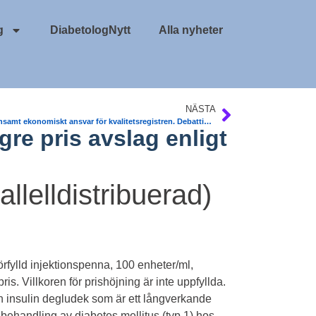
g
DiabetologNytt
Alla nyheter
NÄSTA
Gemensamt ekonomiskt ansvar för kvalitetsregistren. Debattinlägg
gre pris avslag enligt
llelldistribuerad)
örfylld injektionspenna, 100 enheter/ml,
ris. Villkoren för prishöjning är inte uppfyllda.
 insulin degludek som är ett långverkande
 behandling av diabetes mellitus (typ 1) hos