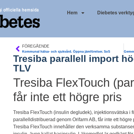
Hem
Diebetes verkty
FÖREGÅENDE
Kommunal hälsa- och sjukvård. Öppna jämförelser. SoS
Tresiba parallell import hö
TLV
Tresiba FlexTouch (para
får inte ett högre pris
Tresiba FlexTouch (insulin degludek), injektionsvätska i f
parallelldistribuerad genom Orifarm AB, får inte ett högre p
Tresiba FlexTouch innehåller den verksamma substansen
insulin, även kallat basinsulin. Läkemedlet är godkänt för