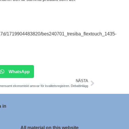
a7d/1719904483820/bes240701_tresiba_flextouch_1435-
WhatsApp
NÄSTA
ensamt ekonomiskt ansvar för kvalitetsregistren. Debattinlägg
 in
All material on this website