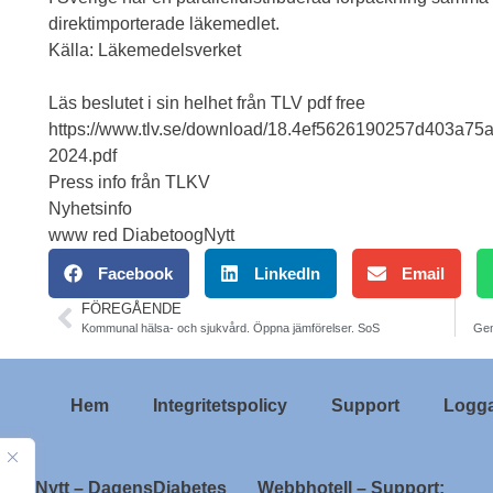
direktimporterade läkemedlet.
Källa: Läkemedelsverket
Läs beslutet i sin helhet från TLV pdf free
https://www.tlv.se/download/18.4ef5626190257d403a75
2024.pdf
Press info från TLKV
Nyhetsinfo
www red DiabetoogNytt
Facebook
LinkedIn
Email
FÖREGÅENDE
Kommunal hälsa- och sjukvård. Öppna jämförelser. SoS
Gem
Hem
Integritetspolicy
Support
Logga
ologNytt – DagensDiabetes
Webbhotell – Support: