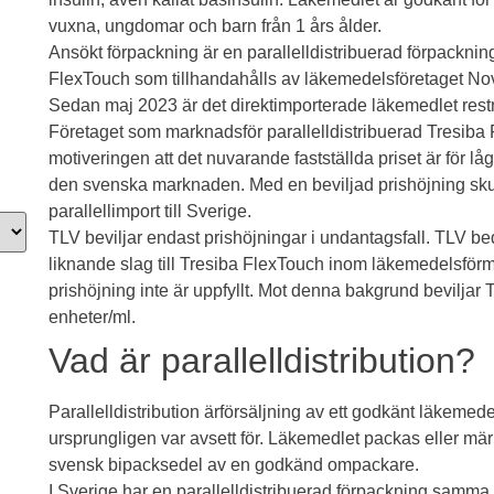
vuxna, ungdomar och barn från 1 års ålder.
Ansökt förpackning är en parallelldistribuerad förpackning
FlexTouch som tillhandahålls av läkemedelsföretaget N
Sedan maj 2023 är det direktimporterade läkemedlet restno
Företaget som marknadsför parallelldistribuerad Tresiba
motiveringen att det nuvarande fastställda priset är för lå
den svenska marknaden. Med en beviljad prishöjning skull
parallellimport till Sverige.
TLV beviljar endast prishöjningar i undantagsfall. TLV be
liknande slag till Tresiba FlexTouch inom läkemedelsförm
prishöjning inte är uppfyllt. Mot denna bakgrund beviljar 
enheter/ml.
Vad är parallelldistribution?
Parallelldistribution ärförsäljning av ett godkänt läkemed
ursprungligen var avsett för. Läkemedlet packas eller 
svensk bipacksedel av en godkänd ompackare.
I Sverige har en parallelldistribuerad förpackning sam