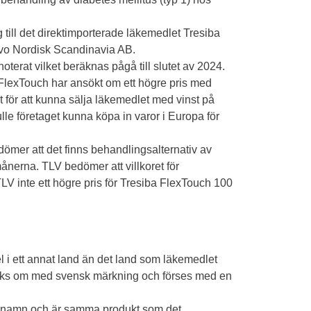
 till det direktimporterade läkemedlet Tresiba
ovo Nordisk Scandinavia AB.
terat vilket beräknas pågå till slutet av 2024.
 FlexTouch har ansökt om ett högre pris med
gt för att kunna sälja läkemedlet med vinst på
e företaget kunna köpa in varor i Europa för
dömer att det finns behandlingsalternativ av
ånerna. TLV bedömer att villkoret för
TLV inte ett högre pris för Tresiba FlexTouch 100
el i ett annat land än det land som läkemedlet
märks om med svensk märkning och förses med en
ma namn och är samma produkt som det