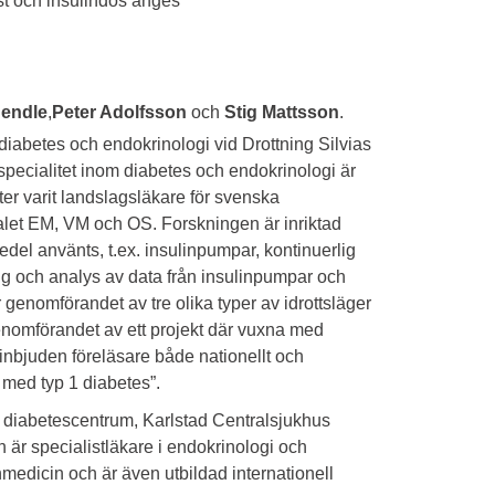
st och insulindos anges
Jendle
,
Peter Adolfsson
och
Stig Mattsson
.
diabetes och endokrinologi vid Drottning Silvias
ecialitet inom diabetes och endokrinologi är
ter varit landslagsläkare för svenska
talet EM, VM och OS. Forskningen är inriktad
medel använts, t.ex. insulinpumpar, kontinuerlig
 och analys av data från insulinpumpar och
 genomförandet av tre olika typer av idrottsläger
nomförandet av ett projekt där vuxna med
inbjuden föreläsare både nationellt och
r med typ 1 diabetes”.
 diabetescentrum, Karlstad Centralsjukhus
är specialistläkare i endokrinologi och
medicin och är även utbildad internationell