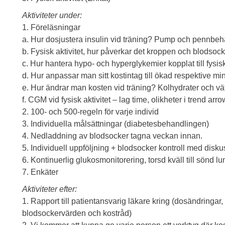
Aktiviteter under:
1. Föreläsningar
a. Hur dosjustera insulin vid träning? Pump och pennbeh
b. Fysisk aktivitet, hur påverkar det kroppen och blodsock
c. Hur hantera hypo- och hyperglykemier kopplat till fysisk
d. Hur anpassar man sitt kostintag till ökad respektive min
e. Hur ändrar man kosten vid träning? Kolhydrater och vät
f. CGM vid fysisk aktivitet – lag time, olikheter i trend 
2. 100- och 500-regeln för varje individ
3. Individuella målsättningar (diabetesbehandlingen)
4. Nedladdning av blodsocker tagna veckan innan.
5. Individuell uppföljning + blodsocker kontroll med disku
6. Kontinuerlig glukosmonitorering, torsd kväll till sönd l
7. Enkäter
Aktiviteter efter:
1. Rapport till patientansvarig läkare kring (dosändringa
blodsockervärden och kostråd)