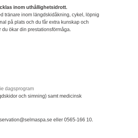
ecklas inom uthållighetsidrott.
 tränare inom längdskidåkning, cykel, löpnig
nal på plats och du får extra kunskap och
r du ökar din prestationsförmåga.
rie dagsprogram
ängdskidor och simning) samt medicinsk
eservation@selmaspa.se eller 0565-166 10.