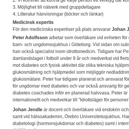
2. Vi kommer att kunna ge varje person ett verktyg där ko
3. Möjlighet till nätverk med gruppdeltagare
4. Litteratur hänvisningar (böcker och länkar)
Medicinsk expertis
För den medicinska expertiser på plats ansvarar
Johan 
Peter Adolfsson
arbetar som överläkare vid enheten för 
barn- och ungdomssjukhus i Göteborg. Vid sidan om subsp
han också specialist inom idrottsmedicin. Tidigare har Pe
damlandslaget i fotboll under 9 år och medverkat vid fler
mot diabetes och fysisk aktivitet där olika tekniska hjälp
glukosmätning och hjälpmedel som möjliggör nedladdning
glukosmätare. Peter har tidigare planerat och ansvarat för
för ungdomar med diabetes och var också ansvarig för ge
diabetes coachades inför en planerad halvvasa. Peter är 
internationellt och medverkar till ”Idrottsläger för persone
Johan Jendle
är docent och överläkare vid endokrin och
samt vid hälsoakademin, Örebro Universitetssjukhus. Han 
diabetologi (hormonsjukdomar och diabetes) samt i intern