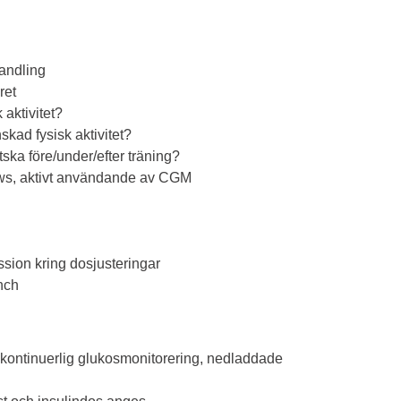
andling
ret
 aktivitet?
skad fysisk aktivitet?
ska före/under/efter träning?
arrows, aktivt användande av CGM
ssion kring dosjusteringar
unch
r, kontinuerlig glukosmonitorering, nedladdade