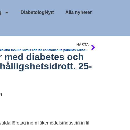
g
DiabetologNytt
Alla nyheter
NÄSTA
Diabetes and insulin levels can be controlled in patients without a pancreas. Journal HPB Surgery.
er med diabetes och
hålligshetsidrott. 25-
9
alda företag inom läkemedelsindustrin in till