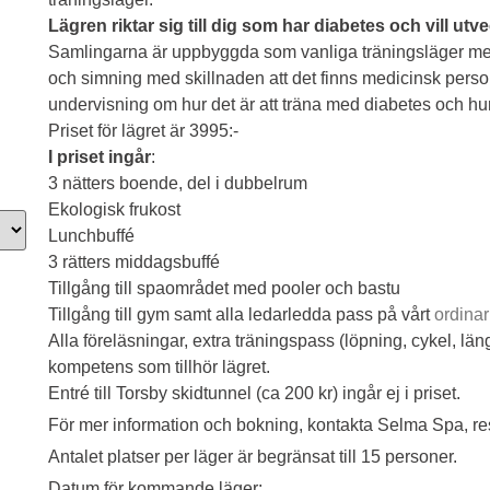
Lägren riktar sig till dig som har diabetes och vill utv
Samlingarna är uppbyggda som vanliga träningsläger med
och simning med skillnaden att det finns medicinsk perso
undervisning om hur det är att träna med diabetes och hu
Priset för lägret är 3995:-
I priset ingår
:
3 nätters boende, del i dubbelrum
Ekologisk frukost
Lunchbuffé
3 rätters middagsbuffé
Tillgång till spaområdet med pooler och bastu
Tillgång till gym samt alla ledarledda pass på vårt
ordina
Alla föreläsningar, extra träningspass (löpning, cykel, l
kompetens som tillhör lägret.
Entré till Torsby skidtunnel (ca 200 kr) ingår ej i priset.
För mer information och bokning, kontakta Selma Spa, r
Antalet platser per läger är begränsat till 15 personer.
Datum för kommande läger: