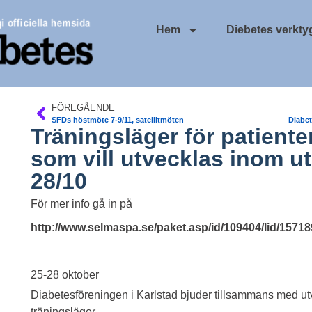
Hem
Diebetes verkty
FÖREGÅENDE
SFDs höstmöte 7-9/11, satellitmöten
Träningsläger för patient
som vill utvecklas inom ut
28/10
För mer info gå in på
http://www.selmaspa.se/paket.asp/id/109404/lid/15718
25-28 oktober
Diabetesföreningen i Karlstad bjuder tillsammans med utv
träningsläger.