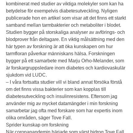
kombinerat med studier av viktiga molekyler som kan ha
betydelse för exempelvis diabetesutveckling. Nyligen
publicerade hon en artikel som visar att det finns ett starkt
samband mellan tarmbakterier och metaboliter i blodet.
Studien bygger på storskaliga analyser av avförings- och
blodprover från deltagare. En viktig målsättning med den
här typen av forskning är att öka kunskapen om hur
tarmfloran påverkar människans hälsa. Forskningen
bygger på ett samarbete med Marju Orho-Melander, som
är forskargruppsledare inom diabetes och kardiovaskulär
sjukdom vid LUDC.
– I våra fortsatta studier vill vi bland annat försöka förstå
om det finns vissa bakterier som kan kopplas till
diabetesutveckling och insulinresistens. Eftersom jag
använder mig av mycket datamängder i min forskning
samarbetar jag ofta med forskare som har expertis inom
olika områden, säger Tove Fall.
Sprider kunskap om forskning
När coronapandemin härjade som värst bidrog Tove Fall