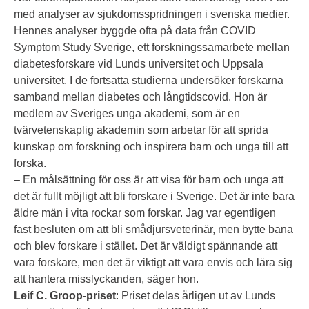
med analyser av sjukdomsspridningen i svenska medier.
Hennes analyser byggde ofta på data från COVID
Symptom Study Sverige, ett forskningssamarbete mellan
diabetesforskare vid Lunds universitet och Uppsala
universitet. I de fortsatta studierna undersöker forskarna
samband mellan diabetes och långtidscovid. Hon är
medlem av Sveriges unga akademi, som är en
tvärvetenskaplig akademin som arbetar för att sprida
kunskap om forskning och inspirera barn och unga till att
forska.
– En målsättning för oss är att visa för barn och unga att
det är fullt möjligt att bli forskare i Sverige. Det är inte bara
äldre män i vita rockar som forskar. Jag var egentligen
fast besluten om att bli smådjursveterinär, men bytte bana
och blev forskare i stället. Det är väldigt spännande att
vara forskare, men det är viktigt att vara envis och lära sig
att hantera misslyckanden, säger hon.
Leif C. Groop-priset
: Priset delas årligen ut av Lunds