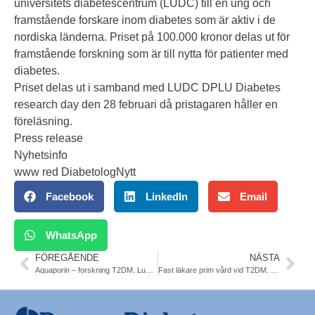
universitets diabetescentrum (LUDC) till en ung och
framstående forskare inom diabetes som är aktiv i de
nordiska länderna. Priset på 100.000 kronor delas ut för
framstående forskning som är till nytta för patienter med
diabetes.
Priset delas ut i samband med
LUDC DPLU Diabetes
research day den 28 februari då pristagaren håller en
föreläsning.
Press release
Nyhetsinfo
www red DiabetologNytt
Facebook
LinkedIn
Email
WhatsApp
FÖREGÅENDE
NÄSTA
Aquaporin – forskning T2DM. Lund. Nature Comm
Fast läkare prim vård vid T2DM. Socialstyrelsen