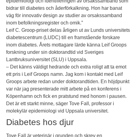
epidemiologi och identifieringen av orsakssamband som
bidrar till diabetes och åderförkalkning. Hon har banat
väg för innovativ design av studier av orsakssamband
inom befolkningsregister och omik.”
Leif C. Groop-priset delas årligen ut av Lunds universitets
diabetescentrum (LUDC) till en framstående forskare
inom diabetes. Årets mottagare lärde känna Leif Groops
forskning under sin doktorandtid vid Sveriges
Lantbruksuniversitet (SLU) i Uppsala.
– Det känns väldigt hedrande och extra roligt att ta emot
ett pris i Leif Groops namn. Jag kom i kontakt med Leif
Groops arbete redan under doktorandtiden. En höjdpunkt
var när jag presenterade mitt arbete på en konferens i
Köpenhamn och fick en pratstund med honom i pausen.
Det är ett starkt minne, säger Tove Fall, professor i
molekylär epidemiologi vid Uppsala universitet.
Diabetes hos djur
Tove Fall är veterinär i grunden och skrev en