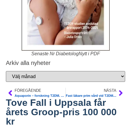
Senaste Nr DiabetologNytt i PDF
Arkiv alla nyheter
FÖREGÅENDE
NÄSTA
Aquaporin – forskning T2DM. Lund. Nature Comm
Fast läkare prim vård vid T2DM. Socialstyrelsen
Tove Fall i Uppsala får
årets Groop-pris 100 000
kr