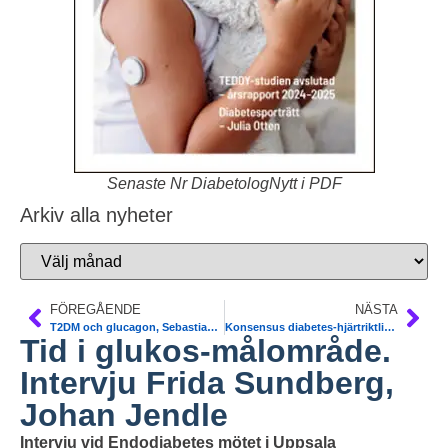
Senaste Nr DiabetologNytt i PDF
Arkiv alla nyheter
FÖREGÅENDE
NÄSTA
T2DM och glucagon, Sebastian Berg. Nature Communic
Konsensus diabetes-hjärtriktlinjer T2DM. SFD, Kardiologföreningen
Tid i glukos-målområde.
Intervju Frida Sundberg,
Johan Jendle
Intervju vid Endodiabetes mötet i Uppsala