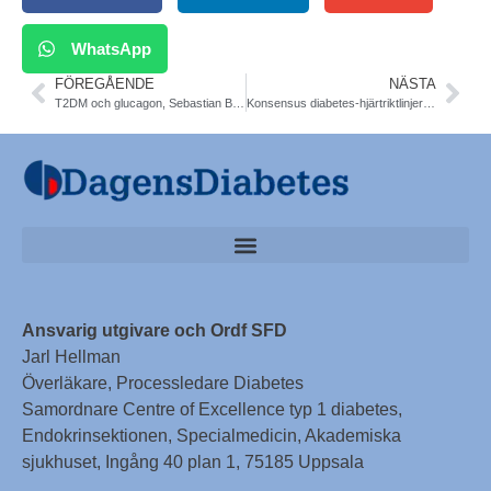
WhatsApp
FÖREGÅENDE
NÄSTA
T2DM och glucagon, Sebastian Berg. Nature Communic
Konsensus diabetes-hjärtriktlinjer T2DM. SFD, Kardiologföreningen
Ansvarig utgivare och Ordf SFD
Jarl Hellman
Överläkare, Processledare Diabetes
Samordnare Centre of Excellence typ 1 diabetes,
Endokrinsektionen, Specialmedicin, Akademiska
sjukhuset, Ingång 40 plan 1, 75185 Uppsala