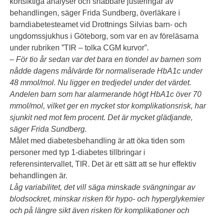
kortsiktiga analyser och snabbare justeringar av
behandlingen, säger Frida Sundberg, överläkare i
barndiabetesteamet vid Drottnings Silvias barn- och
ungdomssjukhus i Göteborg, som var en av föreläsarna
under rubriken ”TIR – tolka CGM kurvor”.
– För tio år sedan var det bara en tiondel av barnen som
nådde dagens målvärde för normaliserade HbA1c under
48 mmol/mol. Nu ligger en tredjedel under det värdet.
Andelen barn som har alarmerande högt HbA1c över 70
mmol/mol, vilket ger en mycket stor komplikationsrisk, har
sjunkit ned mot fem procent. Det är mycket glädjande,
säger Frida Sundberg.
Målet med diabetesbehandling är att öka tiden som
personer med typ 1-diabetes tillbringar i
referensintervallet, TIR. Det är ett sätt att se hur effektiv
behandlingen är.
Låg variabilitet, det vill säga minskade svängningar av
blodsockret, minskar risken för hypo- och hyperglykemier
och på längre sikt även risken för komplikationer och