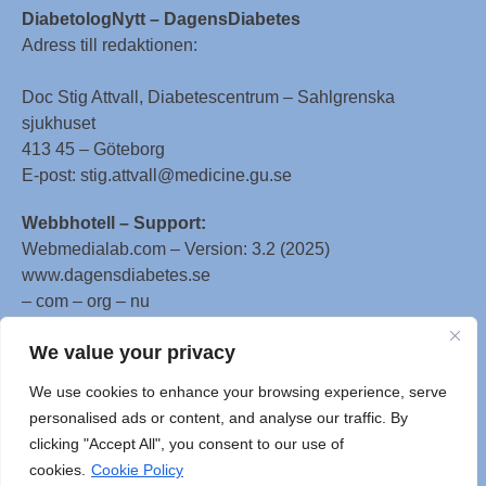
DiabetologNytt – DagensDiabetes
Adress till redaktionen:
Doc Stig Attvall, Diabetescentrum – Sahlgrenska
sjukhuset
413 45 – Göteborg
E-post: stig.attvall@medicine.gu.se
Webbhotell – Support:
Webmedialab.com – Version: 3.2 (2025)
www.dagensdiabetes.se
– com – org – nu
All material on this website
We value your privacy
is protected by copyright, Copyright © 1996-2025 by
We use cookies to enhance your browsing experience, serve
WebMD LLC. This website also contains material
personalised ads or content, and analyse our traffic. By
copyrighted by 3rd parties.
clicking "Accept All", you consent to our use of
cookies.
Cookie Policy