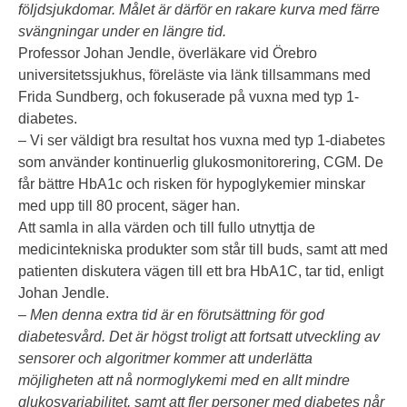
följdsjukdomar. Målet är därför en rakare kurva med färre
svängningar under en längre tid.
Professor Johan Jendle, överläkare vid Örebro
universitetssjukhus, föreläste via länk tillsammans med
Frida Sundberg, och fokuserade på vuxna med typ 1-
diabetes.
– Vi ser väldigt bra resultat hos vuxna med typ 1-diabetes
som använder kontinuerlig glukosmonitorering, CGM. De
får bättre HbA1c och risken för hypoglykemier minskar
med upp till 80 procent, säger han.
Att samla in alla värden och till fullo utnyttja de
medicintekniska produkter som står till buds, samt att med
patienten diskutera vägen till ett bra HbA1C, tar tid, enligt
Johan Jendle.
– Men denna extra tid är en förutsättning för god
diabetesvård. Det är högst troligt att fortsatt utveckling av
sensorer och algoritmer kommer att underlätta
möjligheten att nå normoglykemi med en allt mindre
glukosvariabilitet, samt att fler personer med diabetes når