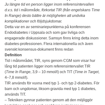
Ju längre tid en person ligger inom referensintervallen
d.v.s. tid i målområde, förkortat TIR (från engelskans Time
In Range) desto bättre är möjligheten att undvika
komplikationer och följdsjukdomar.
Detta var en av seminariepunkterna på konferensen
Endodiabetes i Uppsala och som gav livliga och
engagerade diskussioner. Samsyn finns kring detta inom
diabetes-professionen. Flera internationella och även
svenskt konsensus-dokument finns redan
Definition
Tid i målområdet, TIR, syns genom CGM som visar hur
lång tid patienten ligger inom referensintervallet TIR
(
Time In Range
, 3,9 – 10 mmol/l) och TIT (
Time in Target
,
4–7,8 mmol/l).
TIR används för vuxna med typ 1- och typ 2-diabetes. För
barn och ungdomar, liksom gravida med typ 1 diabetes,
används TIT.
– Tekniken gynnar patienten genom att den möjliggör