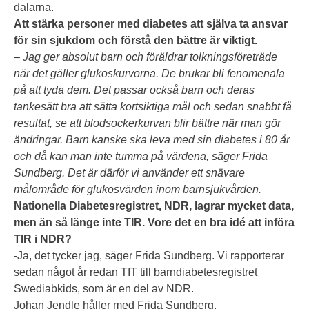
dalarna.
Att stärka personer med diabetes att själva ta ansvar
för sin sjukdom och förstå den bättre är viktigt.
– Jag ger absolut barn och föräldrar tolkningsföreträde
när det gäller glukoskurvorna. De brukar bli fenomenala
på att tyda dem. Det passar också barn och deras
tankesätt bra att sätta kortsiktiga mål och sedan snabbt få
resultat, se att blodsockerkurvan blir bättre när man gör
ändringar. Barn kanske ska leva med sin diabetes i 80 år
och då kan man inte tumma på värdena, säger Frida
Sundberg. Det är därför vi använder ett snävare
målområde för glukosvärden inom barnsjukvården.
Nationella Diabetesregistret, NDR, lagrar mycket data,
men än så länge inte TIR. Vore det en bra idé att införa
TIR i NDR?
-Ja, det tycker jag, säger Frida Sundberg. Vi rapporterar
sedan något år redan TIT till barndiabetesregistret
Swediabkids, som är en del av NDR.
Johan Jendle håller med Frida Sundberg.