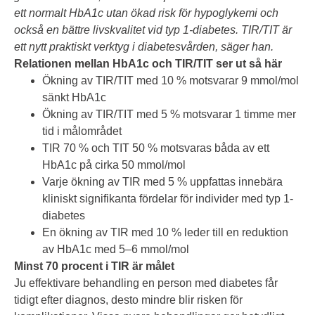
ett normalt HbA1c utan ökad risk för hypoglykemi och
också en bättre livskvalitet vid typ 1-diabetes. TIR/TIT är
ett nytt praktiskt verktyg i diabetesvården, säger han.
Relationen mellan HbA1c och TIR/TIT ser ut så här
Ökning av TIR/TIT med 10 % motsvarar 9 mmol/mol
sänkt HbA1c
Ökning av TIR/TIT med 5 % motsvarar 1 timme mer
tid i målområdet
TIR 70 % och TIT 50 % motsvaras båda av ett
HbA1c på cirka 50 mmol/mol
Varje ökning av TIR med 5 % uppfattas innebära
kliniskt signifikanta fördelar för individer med typ 1-
diabetes
En ökning av TIR med 10 % leder till en reduktion
av HbA1c med 5–6 mmol/mol
Minst 70 procent i TIR är målet
Ju effektivare behandling en person med diabetes får
tidigt efter diagnos, desto mindre blir risken för