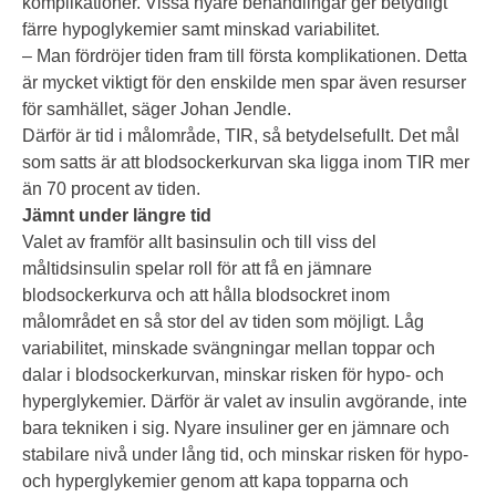
komplikationer. Vissa nyare behandlingar ger betydligt
färre hypoglykemier samt minskad variabilitet.
– Man fördröjer tiden fram till första komplikationen. Detta
är mycket viktigt för den enskilde men spar även resurser
för samhället, säger Johan Jendle.
Därför är tid i målområde, TIR, så betydelsefullt. Det mål
som satts är att blodsockerkurvan ska ligga inom TIR mer
än 70 procent av tiden.
Jämnt under längre tid
Valet av framför allt basinsulin och till viss del
måltidsinsulin spelar roll för att få en jämnare
blodsockerkurva och att hålla blodsockret inom
målområdet en så stor del av tiden som möjligt. Låg
variabilitet, minskade svängningar mellan toppar och
dalar i blodsockerkurvan, minskar risken för hypo- och
hyperglykemier. Därför är valet av insulin avgörande, inte
bara tekniken i sig. Nyare insuliner ger en jämnare och
stabilare nivå under lång tid, och minskar risken för hypo-
och hyperglykemier genom att kapa topparna och