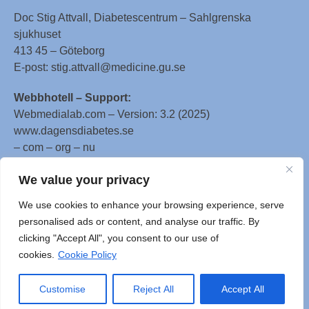
Doc Stig Attvall, Diabetescentrum – Sahlgrenska
sjukhuset
413 45 – Göteborg
E-post: stig.attvall@medicine.gu.se
Webbhotell – Support:
Webmedialab.com – Version: 3.2 (2025)
www.dagensdiabetes.se
– com – org – nu
All material on this website
We value your privacy
is protected by copyright, Copyright © 1996-2025 by
We use cookies to enhance your browsing experience, serve
WebMD LLC. This website also contains material
personalised ads or content, and analyse our traffic. By
copyrighted by 3rd parties.
clicking "Accept All", you consent to our use of
cookies.
Cookie Policy
Customise
Reject All
Accept All