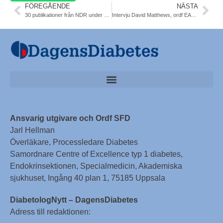
FÖREGÅENDE
NÄSTA
30 publikationer från NDR under 2019
Intervju David Matthews, ordf EASD, om 2019 diab riktlinjer för T2DM
Ansvarig utgivare och Ordf SFD
Jarl Hellman
Överläkare, Processledare Diabetes
Samordnare Centre of Excellence typ 1 diabetes,
Endokrinsektionen, Specialmedicin, Akademiska
sjukhuset, Ingång 40 plan 1, 75185 Uppsala
DiabetologNytt – DagensDiabetes
Adress till redaktionen: