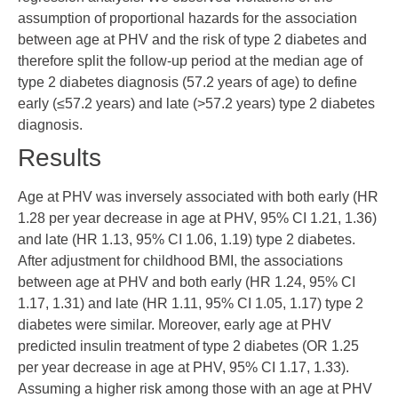
assumption of proportional hazards for the association
between age at PHV and the risk of type 2 diabetes and
therefore split the follow-up period at the median age of
type 2 diabetes diagnosis (57.2 years of age) to define
early (≤57.2 years) and late (>57.2 years) type 2 diabetes
diagnosis.
Results
Age at PHV was inversely associated with both early (HR
1.28 per year decrease in age at PHV, 95% CI 1.21, 1.36)
and late (HR 1.13, 95% CI 1.06, 1.19) type 2 diabetes.
After adjustment for childhood BMI, the associations
between age at PHV and both early (HR 1.24, 95% CI
1.17, 1.31) and late (HR 1.11, 95% CI 1.05, 1.17) type 2
diabetes were similar. Moreover, early age at PHV
predicted insulin treatment of type 2 diabetes (OR 1.25
per year decrease in age at PHV, 95% CI 1.17, 1.33).
Assuming a higher risk among those with an age at PHV