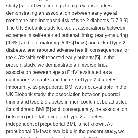
study [
5
], and with findings from previous studies
demonstrating an association between early age at
menarche and increased risk of type 2 diabetes [
6
,
7
,
8
,
9
].
The UK Biobank study looked at associations between
extremes in self-reported pubertal timing (early-maturing
[4.3%] and late-maturing [5.9%] boys) and risk of type 2
diabetes, and reported adverse health consequences for
the 4.3% with self-reported early puberty [
5
]. In the
present study, we demonstrate an inverse linear
association between age at PHV, evaluated as a
continuous variable, and the risk of type 2 diabetes.
Importantly, as prepubertal BMI was not available in the
UK Biobank study, the association between pubertal
timing and type 2 diabetes in men could not be adjusted
for childhood BMI [
5
] and, consequently, the association
between pubertal timing and type 2 diabetes,
independent of prepubertal BMI, is not known. As
prepubertal BMI was available in the present study, we