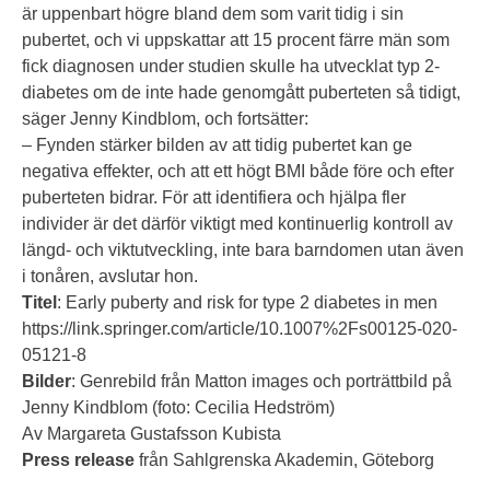
är uppenbart högre bland dem som varit tidig i sin
pubertet, och vi uppskattar att 15 procent färre män som
fick diagnosen under studien skulle ha utvecklat typ 2-
diabetes om de inte hade genomgått puberteten så tidigt,
säger Jenny Kindblom, och fortsätter:
– Fynden stärker bilden av att tidig pubertet kan ge
negativa effekter, och att ett högt BMI både före och efter
puberteten bidrar. För att identifiera och hjälpa fler
individer är det därför viktigt med kontinuerlig kontroll av
längd- och viktutveckling, inte bara barndomen utan även
i tonåren, avslutar hon.
Titel
:
Early puberty and risk for type 2 diabetes in men
https://link.springer.com/article/10.1007%2Fs00125-020-
05121-8
Bilder
: Genrebild från Matton images och porträttbild på
Jenny Kindblom (foto: Cecilia Hedström)
Av Margareta Gustafsson Kubista
Press release
från Sahlgrenska Akademin, Göteborg