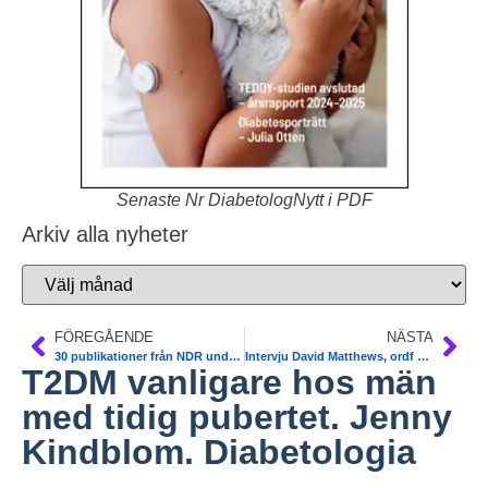
Senaste Nr DiabetologNytt i PDF
Arkiv alla nyheter
FÖREGÅENDE
NÄSTA
30 publikationer från NDR under 2019
Intervju David Matthews, ordf EASD, om 2019 diab riktlinjer för T2DM
T2DM vanligare hos män
med tidig pubertet. Jenny
Kindblom. Diabetologia