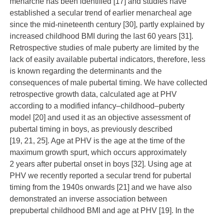
menarche has been identified [
17
] and studies have
established a secular trend of earlier menarcheal age
since the mid-nineteenth century [
30
], partly explained by
increased childhood BMI during the last 60 years [
31
].
Retrospective studies of male puberty are limited by the
lack of easily available pubertal indicators, therefore, less
is known regarding the determinants and the
consequences of male pubertal timing. We have collected
retrospective growth data, calculated age at PHV
according to a modified infancy–childhood–puberty
model [
20
] and used it as an objective assessment of
pubertal timing in boys, as previously described
[
19
,
21
,
25
]. Age at PHV is the age at the time of the
maximum growth spurt, which occurs approximately
2 years after pubertal onset in boys [
32
]. Using age at
PHV we recently reported a secular trend for pubertal
timing from the 1940s onwards [
21
] and we have also
demonstrated an inverse association between
prepubertal childhood BMI and age at PHV [
19
]. In the