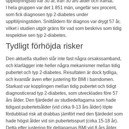
uppföljningstid var 30 år, från 30 års ålder och framåt.
I hela gruppen var det 1 851 män, ungefär sex procent,
som fick diagnosen typ 2-diabetes under
uppföljningstiden. Snittåldern för diagnos var drygt 57 år,
vilket i studien utgör gräns för vad som beskrivs som tidig
respektive sen typ 2-diabetes.
Tydligt förhöjda risker
Den aktuella studien slår inte fast några orsakssamband,
och klarlägger inte heller några mekanismer mellan tidig
pubertet och typ 2-diabetes. Resultaten är dock tydliga,
och kvarstår även efter justering för BMI i barndomen.
Starkast var kopplingen mellan tidig pubertet och tidigt
diagnosticerad typ 2-diabetes, som utvecklades före 57
års ålder. Den fjärdedel av studiedeltagarna som hade
tidigast pubertetsålder (vid cirka 9-13 års ålder) löpte
fördubblad risk att drabbas jämfört med den fjärdedel som
hade högst ålder vid sin pubertetsspurt (cirka 15-18 år).
Detta efter justering för deltagarnas BMI vid 8 års ålder.