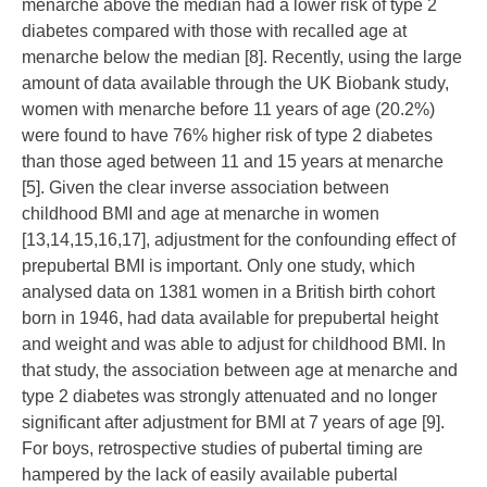
menarche above the median had a lower risk of type 2
diabetes compared with those with recalled age at
menarche below the median [
8
]. Recently, using the large
amount of data available through the UK Biobank study,
women with menarche before 11 years of age (20.2%)
were found to have 76% higher risk of type 2 diabetes
than those aged between 11 and 15 years at menarche
[
5
]. Given the clear inverse association between
childhood BMI and age at menarche in women
[
13
,
14
,
15
,
16
,
17
], adjustment for the confounding effect of
prepubertal BMI is important. Only one study, which
analysed data on 1381 women in a British birth cohort
born in 1946, had data available for prepubertal height
and weight and was able to adjust for childhood BMI. In
that study, the association between age at menarche and
type 2 diabetes was strongly attenuated and no longer
significant after adjustment for BMI at 7 years of age [
9
].
For boys, retrospective studies of pubertal timing are
hampered by the lack of easily available pubertal