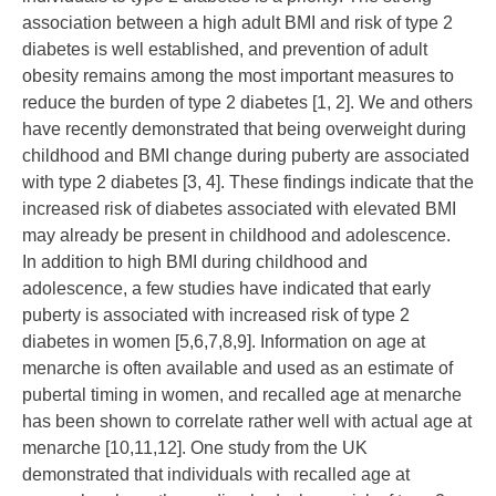
association between a high adult BMI and risk of type 2
diabetes is well established, and prevention of adult
obesity remains among the most important measures to
reduce the burden of type 2 diabetes [
1
,
2
]. We and others
have recently demonstrated that being overweight during
childhood and BMI change during puberty are associated
with type 2 diabetes [
3
,
4
]. These findings indicate that the
increased risk of diabetes associated with elevated BMI
may already be present in childhood and adolescence.
In addition to high BMI during childhood and
adolescence, a few studies have indicated that early
puberty is associated with increased risk of type 2
diabetes in women [
5
,
6
,
7
,
8
,
9
]. Information on age at
menarche is often available and used as an estimate of
pubertal timing in women, and recalled age at menarche
has been shown to correlate rather well with actual age at
menarche [
10
,
11
,
12
]. One study from the UK
demonstrated that individuals with recalled age at