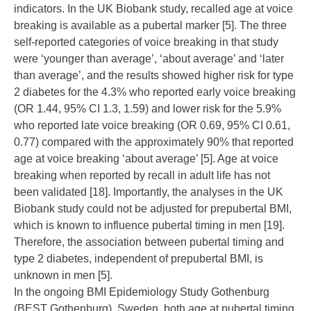
indicators. In the UK Biobank study, recalled age at voice
breaking is available as a pubertal marker [
5
]. The three
self-reported categories of voice breaking in that study
were ‘younger than average’, ‘about average’ and ‘later
than average’, and the results showed higher risk for type
2 diabetes for the 4.3% who reported early voice breaking
(OR 1.44, 95% CI 1.3, 1.59) and lower risk for the 5.9%
who reported late voice breaking (OR 0.69, 95% CI 0.61,
0.77) compared with the approximately 90% that reported
age at voice breaking ‘about average’ [
5
]. Age at voice
breaking when reported by recall in adult life has not
been validated [
18
]. Importantly, the analyses in the UK
Biobank study could not be adjusted for prepubertal BMI,
which is known to influence pubertal timing in men [
19
].
Therefore, the association between pubertal timing and
type 2 diabetes, independent of prepubertal BMI, is
unknown in men [
5
].
In the ongoing BMI Epidemiology Study Gothenburg
(BEST Gothenburg), Sweden, both age at pubertal timing