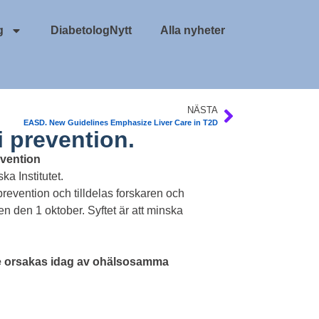
g
DiabetologNytt
Alla nyheter
NÄSTA
EASD. New Guidelines Emphasize Liver Care in T2D
i prevention.
evention
ka Institutet.
revention och tilldelas forskaren och
en den 1 oktober. Syftet är att minska
ge orsakas idag av ohälsosamma