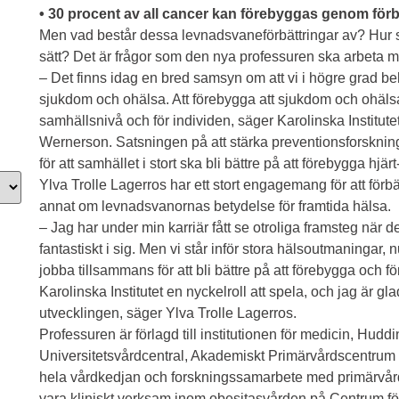
• 30 procent av all cancer kan förebyggas genom för
Men vad består dessa levnadsvaneförbättringar av? Hur sk
sätt? Det är frågor som den nya professuren ska arbeta m
– Det finns idag en bred samsyn om att vi i högre grad be
sjukdom och ohälsa. Att förebygga att sjukdom och ohä
samhällsnivå och för individen, säger Karolinska Institut
Wernerson. Satsningen på att stärka preventionsforsknin
för att samhället i stort ska bli bättre på att förebygga hjä
Ylva Trolle Lagerros har ett stort engagemang för att förb
annat om levnadsvanornas betydelse för framtida hälsa.
– Jag har under min karriär fått se otroliga framsteg när d
fantastiskt i sig. Men vi står inför stora hälsoutmaningar
jobba tillsammans för att bli bättre på att förebygga och 
Karolinska Institutet en nyckelroll att spela, och jag är g
utvecklingen, säger Ylva Trolle Lagerros.
Professuren är förlagd till institutionen för medicin, Huddi
Universitetsvårdcentral, Akademiskt Primärvårdscentrum 
hela vårdkedjan och forskningssamarbete med primärvård
vara kliniskt verksam inom obesitasvården på Centrum fö