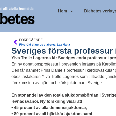
Hem
Diebetes verkty
FÖREGÅENDE
Fördröjd diagnos diabetes. Lex Maria
Sveriges första professur 
Ylva Trolle Lagerros får Sveriges enda professur i pr
En ny donationsprofessur i prevention inrättas på Karolins
Den får namnet Prins Daniels professur i kardiovaskulär p
obesitasläkaren Ylva Trolle Lagerros som tillträdde tjänst
förekomsten av hjärt- och kärlsjukdomar i Sverige.
En stor andel av den totala sjukdomsbördan i Sveri
levnadsvanor. Ny forskning visar att
• 45 procent av alla demenssjukdomar,
• 80 procent av all hjärt-kärlsjukdom samt