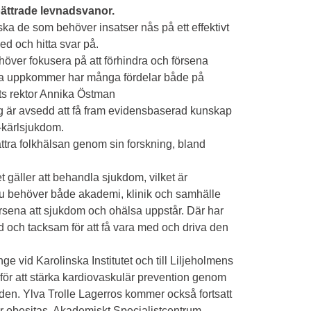
bättrade levnadsvanor.
a de som behöver insatser nås på ett effektivt
ed och hitta svar på.
höver fokusera på att förhindra och försena
lsa uppkommer har många fördelar både på
ets rektor Annika Östman
g är avsedd att få fram evidensbaserad kunskap
rt-kärlsjukdom.
ättra folkhälsan genom sin forskning, bland
et gäller att behandla sjukdom, vilket är
, nu behöver både akademi, klinik och samhälle
försena att sjukdom och ohälsa uppstår. Där har
lad och tacksam för att få vara med och driva den
nge vid Karolinska Institutet och till Liljeholmens
för att stärka kardiovaskulär prevention genom
en. Ylva Trolle Lagerros kommer också fortsatt
r obesitas, Akademiskt Specialistcentrum.