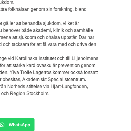
sjukdom.
ättra folkhälsan genom sin forskning, bland
et gäller att behandla sjukdom, vilket är
, nu behöver både akademi, klinik och samhälle
försena att sjukdom och ohälsa uppstår. Där har
lad och tacksam för att få vara med och driva den
nge vid Karolinska Institutet och till Liljeholmens
för att stärka kardiovaskulär prevention genom
en. Ylva Trolle Lagerros kommer också fortsatt
r obesitas, Akademiskt Specialistcentrum.
ån Norheds stiftelse via Hjärt-Lungfonden,
ia och Region Stockholm.
WhatsApp