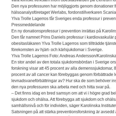
Den nya professuren har möjliggjorts genom donationer fr
hälsoanalysföretaget Werlabs, fordonstillverkaren Scan
Ylva Trolle Lagerros får Sveriges enda professur i prevent
Pressmeddelande
En ny donationsprofessur i prevention inrättas på Karolins
Den får namnet Prins Daniels professur i kardiovaskulär p
obesitasläkaren Ylva Trolle Lagerros som tillträdde tjänst
förekomsten av hjärt- och kärlsjukdomar i Sverige.
Ylva Trolle Lagerros Foto: Andreas Andersson/Karolinska 
En stor andel av den totala sjukdomsbördan i Sverige o
forskning visar att 45 procent av alla demenssjukdomar, 8
procent av all cancer kan förebyggas genom förbättrade
levnadsvaneförbättringar av? Hur ska de som behöver insat
den nya professuren ska arbeta med och hitta svar på.
– Det finns idag en bred samsyn om att vi i högre grad be
sjukdom och ohälsa. Att förebygga att sjukdom och ohä
samhällsnivå och för individen, säger Karolinska Institu
Satsningen på att stärka preventionsforskning är avsedd 