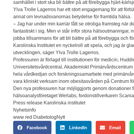
samhället i stort ska bli bättre på att förebygga hjärt-kärl
Ylva Trolle Lagerros har ett stort engagemang för att förb
annat om levnadsvanornas betydelse för framtida hälsa.
– Jag har under min karriär fått se otroliga framsteg när d
fantastiskt i sig. Men vi står inför stora hälsoutmaningar
jobba tillsammans för att bli bättre på att förebygga och 
Karolinska Institutet en nyckelroll att spela, och jag är g
utvecklingen, säger Ylva Trolle Lagerros.
Professuren är förlagd till institutionen för medicin, Huddi
Universitetsvårdcentral, Akademiskt Primärvårdscentrum 
hela vårdkedjan och forskningssamarbete med primärvård
vara kliniskt verksam inom obesitasvården på Centrum fö
Den nya professuren har möjliggjorts genom donationer fr
hälsoanalysföretaget Werlabs, fordonstillverkaren Scan
Press release Karolinska institutet
Nyhetsinfo
www red DiabetologNytt
Facebook
LinkedIn
Email