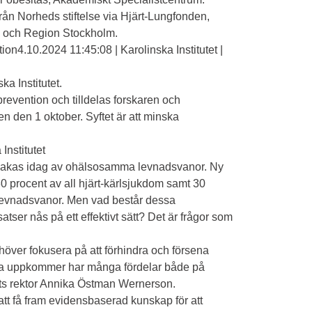
ån Norheds stiftelse via Hjärt-Lungfonden,
ia och Region Stockholm.
ion4.10.2024 11:45:08 | Karolinska Institutet |
ka Institutet.
revention och tilldelas forskaren och
en den 1 oktober. Syftet är att minska
Institutet
rsakas idag av ohälsosamma levnadsvanor. Ny
0 procent av all hjärt-kärlsjukdom samt 30
 levnadsvanor. Men vad består dessa
ser nås på ett effektivt sätt? Det är frågor som
höver fokusera på att förhindra och försena
lsa uppkommer har många fördelar både på
tets rektor Annika Östman Wernerson.
att få fram evidensbaserad kunskap för att