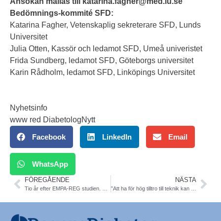
Ansökan mailas till katarina.fagher@med.lu.se
Bedömnings-kommité SFD:
Katarina Fagher, Vetenskaplig sekreterare SFD, Lunds
Universitet
Julia Otten, Kassör och ledamot SFD, Umeå univeristet
Frida Sundberg, ledamot SFD, Göteborgs universitet
Karin Rådholm, ledamot SFD, Linköpings Universitet
Nyhetsinfo
www red DiabetologNytt
Facebook
LinkedIn
Email
WhatsApp
FÖREGÅENDE
NÄSTA
Tio år efter EMPA-REG studien. Så förändrades diabetesvården T2DM
”Att ha för hög tilltro till teknik kan vara farligt i sig”. Läkemedelsverket yttrande om felaktig CGM sensor