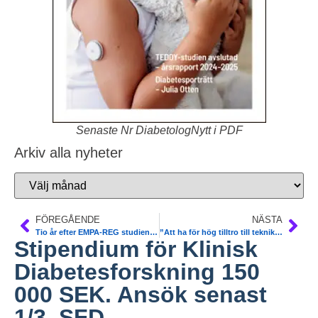
Senaste Nr DiabetologNytt i PDF
Arkiv alla nyheter
FÖREGÅENDE
NÄSTA
Tio år efter EMPA-REG studien. Så förändrades diabetesvården T2DM
”Att ha för hög tilltro till teknik kan vara farligt i sig”. Läkemedelsverket yttrande om felaktig CGM sensor
Stipendium för Klinisk
Diabetesforskning 150
000 SEK. Ansök senast
1/3. SFD