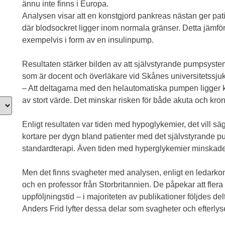
ännu inte finns i Europa.
Analysen visar att en konstgjord pankreas nästan ger pati
där blodsockret ligger inom normala gränser. Detta jämfö
exempelvis i form av en insulinpump.
Resultaten stärker bilden av att självstyrande pumpsyste
som är docent och överläkare vid Skånes universitetssju
– Att deltagarna med den helautomatiska pumpen ligger k
av stort värde. Det minskar risken för både akuta och kro
Enligt resultaten var tiden med hypoglykemier, det vill sä
kortare per dygn bland patienter med det självstyrande p
standardterapi. Även tiden med hyperglykemier minskad
Men det finns svagheter med analysen, enligt en ledarko
och en professor från Storbritannien. De påpekar att flera
uppföljningstid – i majoriteten av publikationer följdes de
Anders Frid lyfter dessa delar som svagheter och efterlyser