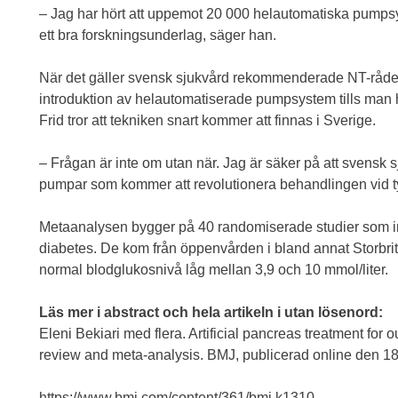
– Jag har hört att uppemot 20 000 helautomatiska pumpsys
ett bra forskningsunderlag, säger han.
När det gäller svensk sjukvård rekommenderade NT-rådet
introduktion av helautomatiserade pumpsystem tills man 
Frid tror att tekniken snart kommer att finnas i Sverige.
– Frågan är inte om utan när. Jag är säker på att svensk s
pumpar som kommer att revolutionera behandlingen vid t
Metaanalysen bygger på 40 randomiserade studier som inn
diabetes. De kom från öppenvården i bland annat Storbrit
normal blodglukosnivå låg mellan 3,9 och 10 mmol/liter.
Läs mer i abstract och hela artikeln i utan lösenord:
Eleni Bekiari med flera. Artificial pancreas treatment for 
review and meta-analysis. BMJ, publicerad online den 18
https://www.bmj.com/content/361/bmj.k1310