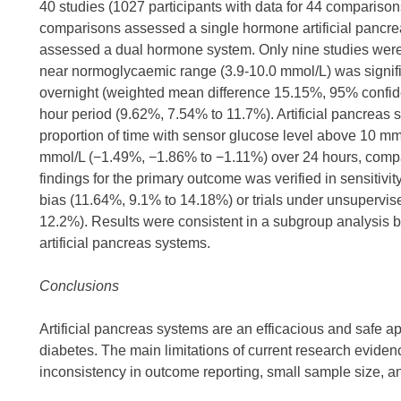
40 studies (1027 participants with data for 44 comparison
comparisons assessed a single hormone artificial pancr
assessed a dual hormone system. Only nine studies were at
near normoglycaemic range (3.9-10.0 mmol/L) was significa
overnight (weighted mean difference 15.15%, 95% confid
hour period (9.62%, 7.54% to 11.7%). Artificial pancreas 
proportion of time with sensor glucose level above 10 m
mmol/L (−1.49%, −1.86% to −1.11%) over 24 hours, compa
findings for the primary outcome was verified in sensitivity
bias (11.64%, 9.1% to 14.18%) or trials under unsupervis
12.2%). Results were consistent in a subgroup analysis 
artificial pancreas systems.
Conclusions
Artificial pancreas systems are an efficacious and safe ap
diabetes. The main limitations of current research evidenc
inconsistency in outcome reporting, small sample size, and 