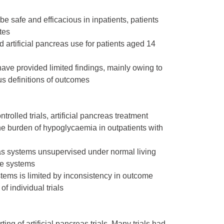
be safe and efficacious in inpatients, patients
tes
artificial pancreas use for patients aged 14
ave provided limited findings, mainly owing to
s definitions of outcomes
rolled trials, artificial pancreas treatment
he burden of hypoglycaemia in outpatients with
reas systems unsupervised under normal living
ne systems
stems is limited by inconsistency in outcome
f individual trials
ing of artificial pancreas trials. Many trials had