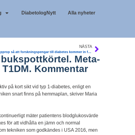
g
DiabetologNytt
Alla nyheter
NÄSTA
Stöd upprop så att forskningspengar till diabetes kommer in från Postkodlotteriet
 bukspottkörtel. Meta-
ed T1DM. Kommentar
tiv på kort sikt vid typ 1-diabetes, enligt en
ekniken snart finns på hemmaplan, skriver Maria
ntinuerligt mäter patientens blodglukosvärde
s för att vidhålla en jämn och normal
at om tekniken som godkändes i USA 2016, men