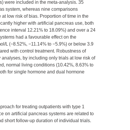
s) were included in the meta-analysis. 35
eas system, whereas nine comparisons
 low risk of bias. Proportion of time in the
ntly higher with artificial pancreas use, both
ence interval 12.21% to 18.09%) and over a 24
systems had a favourable effect on the
mol/L (−8.52%, −11.14% to −5.9%) or below 3.9
red with control treatment. Robustness of
 analyses, by including only trials at low risk of
ed, normal living conditions (10.42%, 8.63% to
both for single hormone and dual hormone
proach for treating outpatients with type 1
e on artificial pancreas systems are related to
short follow-up duration of individual trials.