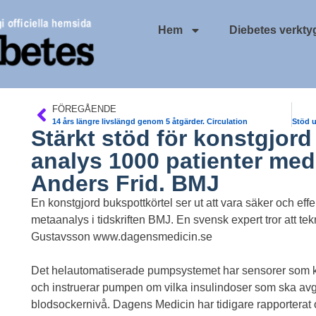
Hem
Diebetes verkty
FÖREGÅENDE
14 års längre livslängd genom 5 åtgärder. Circulation
Stärkt stöd för konstgjord
analys 1000 patienter m
Anders Frid. BMJ
En konstgjord bukspottkörtel ser ut att vara säker och effek
metaanalys i tidskriften BMJ. En svensk expert tror att t
Gustavsson www.dagensmedicin.se
Det helautomatiserade pumpsystemet har sensorer som ko
och instruerar pumpen om vilka insulindoser som ska avge
blodsockernivå. Dagens Medicin har tidigare rapporter