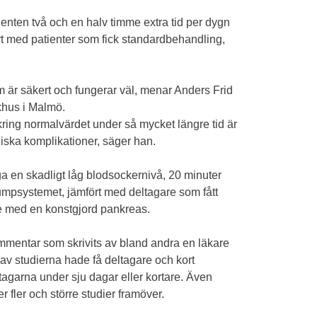
enten två och en halv timme extra tid per dygn
rt med patienter som fick standardbehandling,
m är säkert och fungerar väl, menar Anders Frid
khus i Malmö.
ring normalvärdet under så mycket längre tid är
niska komplikationer, säger han.
ga en skadligt låg blodsockernivå, 20 minuter
umpsystemet, jämfört med deltagare som fått
e med en konstgjord pankreas.
mmentar som skrivits av bland andra en läkare
 av studierna hade få deltagare och kort
ltagarna under sju dagar eller kortare. Även
 fler och större studier framöver.