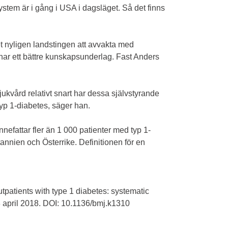
tem är i gång i USA i dagsläget. Så det finns
 nyligen landstingen att avvakta med
har ett bättre kunskapsunderlag. Fast Anders
jukvård relativt snart har dessa självstyrande
yp 1-diabetes, säger han.
efattar fler än 1 000 patienter med typ 1-
annien och Österrike. Definitionen för en
outpatients with type 1 diabetes: systematic
 april 2018. DOI: 10.1136/bmj.k1310