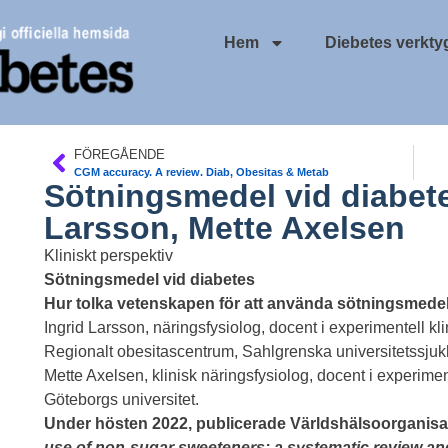
Hem
Diebetes verkty
FÖREGÅENDE
CGM accuracy. A review. Diab, Obesitas & Metab
Sötningsmedel vid diabete
Larsson, Mette Axelsen
Kliniskt perspektiv
Sötningsmedel vid diabetes
Hur tolka vetenskapen för att använda sötningsmedel
Ingrid Larsson, näringsfysiolog, docent i experimentell klin
Regionalt obesitascentrum, Sahlgrenska universitetssju
Mette Axelsen, klinisk näringsfysiolog, docent i experiment
Göteborgs universitet.
Under hösten 2022, publicerade Världshälsoorganis
use of non-sugar sweeteners: a systematic review an