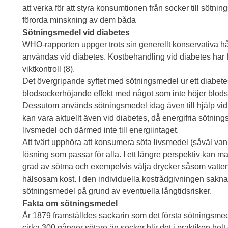
att verka för att styra konsumtionen från socker till sötn
förorda minskning av dem båda
Sötningsmedel vid diabetes
WHO-rapporten uppger trots sin generellt konservativa hå
användas vid diabetes. Kostbehandling vid diabetes har 
viktkontroll (8).
Det övergripande syftet med sötningsmedel ur ett diabetes
blodsockerhöjande effekt med något som inte höjer blods
Dessutom används sötningsmedel idag även till hjälp vid vi
kan vara aktuellt även vid diabetes, då energifria sötningsm
livsmedel och därmed inte till energiintaget.
Att tvärt upphöra att konsumera söta livsmedel (såväl van
lösning som passar för alla. I ett längre perspektiv kan 
grad av sötma och exempelvis välja drycker såsom vatten 
hälsosam kost. I den individuella kostrådgivningen saknas
sötningsmedel på grund av eventuella långtidsrisker.
Fakta om sötningsmedel
År 1879 framställdes sackarin som det första sötningsmed
cirka 300 gånger sötare än socker blir det i praktiken helt