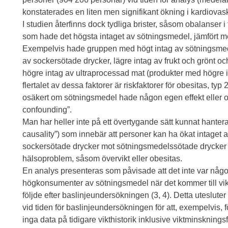
konstaterades en liten men signifikant ökning i kardiovas
I studien återfinns dock tydliga brister, såsom obalanser i
som hade det högsta intaget av sötningsmedel, jämfört 
Exempelvis hade gruppen med högt intag av sötningsmede
av sockersötade drycker, lägre intag av frukt och grönt oc
högre intag av ultraprocessad mat (produkter med högre inn
flertalet av dessa faktorer är riskfaktorer för obesitas, ty
osäkert om sötningsmedel hade någon egen effekt eller om
confounding”.
Man har heller inte på ett övertygande sätt kunnat hant
causality”) som innebär att personer kan ha ökat intaget 
sockersötade drycker mot sötningsmedelssötade drycker i
hälsoproblem, såsom övervikt eller obesitas.
En analys presenteras som påvisade att det inte var någ
högkonsumenter av sötningsmedel när det kommer till vik
följde efter baslinjeundersökningen (3, 4). Detta uteslute
vid tiden för baslinjeundersökningen för att, exempelvis, f
inga data på tidigare vikthistorik inklusive viktminsknings