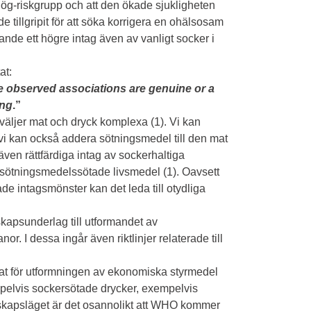
g-riskgrupp och att den ökade sjukligheten
 tillgripit för att söka korrigera en ohälsosam
rande ett högre intag även av vanligt socker i
at:
e observed associations are genuine or a
ing
.”
i väljer mat och dryck komplexa (1). Vi kan
i kan också addera sötningsmedel till den mat
 även rättfärdiga intag av sockerhaltiga
ötningsmedelssötade livsmedel (1). Oavsett
ade intagsmönster kan det leda till otydliga
apsunderlag till utformandet av
. I dessa ingår även riktlinjer relaterade till
at för utformningen av ekonomiska styrmedel
pelvis sockersötade drycker, exempelvis
unskapsläget är det osannolikt att WHO kommer