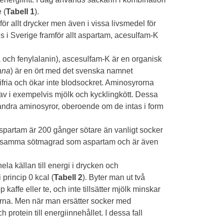
 (
Tabell 1
).
ör allt drycker men även i vissa livsmedel för
s i Sverige framför allt aspartam, acesulfam-K
och fenylalanin), ascesulfam-K är en organisk
ana
) är en ört med det svenska namnet
ifria och ökar inte blodsockret. Aminosyrorna
 av i exempelvis mjölk och kycklingkött. Dessa
ndra aminosyror, oberoende om de intas i form
spartam är 200 gånger sötare än vanligt socker
 har samma sötmagrad som aspartam och är även
ela källan till energi i drycken och
 princip 0 kcal (
Tabell 2
). Byter man ut två
kaffe eller te, och inte tillsätter mjölk minskar
kerna. Men när man ersätter socker med
h protein till energiinnehållet. I dessa fall