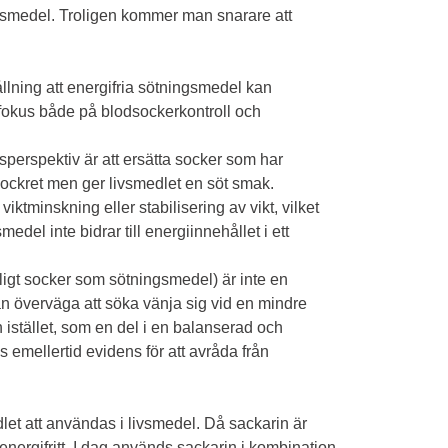
ingsmedel. Troligen kommer man snarare att
llning att energifria sötningsmedel kan
fokus både på blodsockerkontroll och
perspektiv är att ersätta socker som har
ockret men ger livsmedlet en söt smak.
ktminskning eller stabilisering av vikt, vilket
edel inte bidrar till energiinnehållet i ett
ligt socker som sötningsmedel) är inte en
man överväga att söka vänja sig vid en mindre
istället, som en del i en balanserad och
 emellertid evidens för att avråda från
let att användas i livsmedel. Då sackarin är
 energifritt. I dag används sackarin i kombination