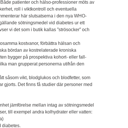
. Både patienter och hälso-professioner möts av
het, roll i viktkontroll och eventuella
kommenterar här slutsatserna i den nya WHO-
gällande sötningsmedel vid diabetes ur ett
vser vi det som i butik kallas ”strösocker” och
osamma kostvanor, förbättra hälsan och
inska bördan av kostrelaterade kroniska
n bygger på prospektiva kohort- eller fall-
 vilka man grupperat personerna utifrån den
tt såsom vikt, blodglukos och blodfetter, som
 gjorts. Det finns få studier där personer med
mänhet jämförelse mellan intag av sötningsmedel
er, till exempel andra kolhydrater eller vatten:
a)
d diabetes.