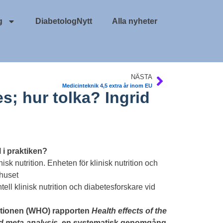
g
DiabetologNytt
Alla nyheter
NÄSTA
Medicinteknik 4,5 extra år inom EU
s; hur tolka? Ingrid
 i praktiken?
isk nutrition. Enheten för klinisk nutrition och
khuset
ell klinisk nutrition och diabetesforskare vid
ationen (WHO) rapporten
Health effects of the
d meta-analysis
, en systematisk genomgång