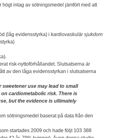
er högt intag av sötningsmedel jämfört med att
öd (låg evidensstyrka) i
kardiovaskulär sjukdom
styrka)
a).
t risk-nyttoförhållandet. Slutsatserna är
mgått av den låga evidensstyrkan i slutsatserna
ar sweetener use may lead to small
 on cardiometabolic risk. There is
se, but the evidence is ultimately
 om sötningsmedel baserat på data från den
som startades 2009 och hade följt 103 388
lder 42 år, 79% kvinnor). Även denna studie