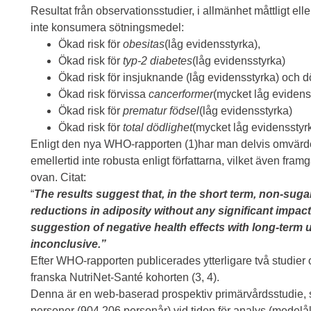
Resultat från observationsstudier, i allmänhet måttligt ell
inte konsumera sötningsmedel:
Ökad risk för
obesitas
(låg evidensstyrka),
Ökad risk för
typ-2 diabetes
(låg evidensstyrka)
Ökad risk för insjuknande (låg evidensstyrka) och d
Ökad risk förvissa
cancerformer
(mycket låg evidens
Ökad risk för
prematur födsel
(låg evidensstyrka)
Ökad risk för
total dödlighet
(mycket låg evidensstyrk
Enligt den nya WHO-rapporten (1)har man delvis omvärdera
emellertid inte robusta enligt författarna, vilket även fra
ovan. Citat:
“
The results suggest that, in the short term, non-sug
reductions in adiposity without any significant impact
suggestion of negative health effects with long-term u
inconclusive.”
Efter WHO-rapporten publicerades ytterligare två studier
franska NutriNet-Santé kohorten (3, 4).
Denna är en web-baserad prospektiv primärvårdsstudie, 
personer (904 206 personår) vid tiden för analys (medelå