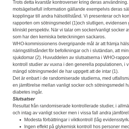
Trots detta kvarstår kontroverser kring deras användning
motsägelsefull information gällande exempelvis deras säker
kopplingar till andra hälsotillstånd. Vi presenterar och 
rapporten om sötningsmedel (1)och slutligen, evidensen 
kliniskt perspektiv. När vi talar om socker/vanligt socker a
som har den kemiska beteckningen sackaros.
WHO-kommissionens övergripande mål är att främja häls
näringstillståndet för befolkningar och i slutändan, att m
sjukdomar (2). Huvuddelen av slutsatserna i WHO-rapporte
kontroll studier av vuxna i den generella populationen, i
mängd sötningsmedel de har uppgett att de intar (1).
Det är enbart i de randomiserade studierna, med utfallsmå
en jämförelse mellan vanligt socker och sötningsmedel har
diabetes ingår.
Slutsatser
Resultat från randomiserade kontrollerade studier, i all
och intag av vanligt socker men i vissa fall andra jämförels
Modesta förbättringar i viktkontroll (låg evidensstyrk
Ingen effekt på glykemisk kontroll hos personer me