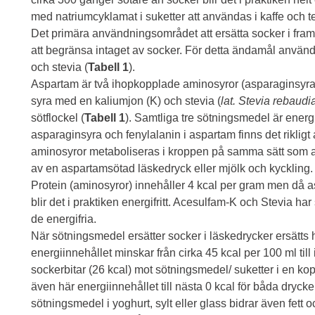
med natriumcyklamat i suketter att användas i kaffe och te
Det primära användningsområdet att ersätta socker i framf
att begränsa intaget av socker. För detta ändamål använd
och stevia (
Tabell 1
).
Aspartam är två ihopkopplade aminosyror (asparaginsyra 
syra med en kaliumjon (K) och stevia (
lat. Stevia rebaudi
sötflockel (
Tabell 1
). Samtliga tre sötningsmedel är energ
asparaginsyra och fenylalanin i aspartam finns det rikligt
aminosyror metaboliseras i kroppen på samma sätt som a
av en aspartamsötad läskedryck eller mjölk och kyckling.
Protein (aminosyror) innehåller 4 kcal per gram men då a
blir det i praktiken energifritt. Acesulfam-K och Stevia
de energifria.
När sötningsmedel ersätter socker i läskedrycker ersätts h
energiinnehållet minskar från cirka 45 kcal per 100 ml till i
sockerbitar (26 kcal) mot sötningsmedel/ suketter i en kopp 
även här energiinnehållet till nästa 0 kcal för båda dryc
sötningsmedel i yoghurt, sylt eller glass bidrar även fett oc