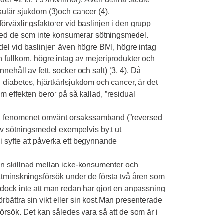
kulär sjukdom (3)och cancer (4).
 förväxlingsfaktorer vid baslinjen i den grupp
med de som inte konsumerar sötningsmedel.
l vid baslinjen även högre BMI, högre intag
h fullkorn, högre intag av mejeriprodukter och
ehåll av fett, socker och salt) (3, 4). Då
p 2-diabetes, hjärtkärlsjukdom och cancer, är det
 effekten beror på så kallad, ”residual
era fenomenet omvänt orsakssamband (”reversed
av sötningsmedel exempelvis bytt ut
 syfte att påverka ett begynnande
on skillnad mellan icke-konsumenter och
tminskningsförsök under de första två åren som
r dock inte att man redan har gjort en anpassning
örbättra sin vikt eller sin kost.Man presenterade
försök. Det kan således vara så att de som är i