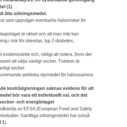
edel
(1)
.
lt åtta sötningsmedel.
ar som uppväger eventuella hälsorisker för
kapsläget är oklart och att man inte kan
ng i risk för obesitas, typ 2-diabetes,
t evidensvärde och, viktigt att notera, finns det
osamt att välja vanligt socker. Tvärtom är
anligt socker.
a kommande politiska styrmedel för hälsosamma
erade kostrådgivningen
saknas evidens för att
el bör vara ett individuellt val, och det
socker- och energiintaget
godkända av EFSA (European Food and Safety
tsstudier. Samtliga sötningsmedel har också
l 1
).