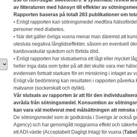
av litteraturen med hänsyn till effekter av sötningsm
Rapporten baseras på totalt 283 publikationer om tota
• Enligt rapporten kan sötningsmedel medföra hälsofördel
personer med diabetes.
• När det gäller övriga vuxna menar man däremot att kuns
utesluta negativa långtidseffekter, såsom en eventuell ökni
kardiovaskulär sjukdom och förtida död.
• Enligt rapporten har slutsatserna ett lågt eller mycket låg
heller inga data som tyder på att det skulle vara mer häls
evidensen fortsatt starkare för en minskning i intaget av v
Enligt vår bedömning kan resultaten i rapporten påverk
matvanor (sockerskatt och dylikt).
Vår slutsats av rapporten är att för den individualis
avråda från sötningsmedel. Konsumtion av sötningsmed
kan vara väl motiverat med målsättningen att minska 
De sötningsmedel som är godkända i Sverige är också 
Agency) och har genomgått noggranna effekt och säkerhe
ett ADI-värde (Acceptabelt Dagligt Intag) för vuxna (
Tabel