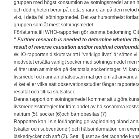
gruppen med högst konsumtion av sötningsmedel är en hö
och dödligheten beror på detta snarare än på den metod de
vikt, i detta fall sötningsmedel. Det var hursomhelst fortfa
gruppen som åt mest sötningsmedel.
Författarna till WHO-rapporten gör samma bedömning Cit
”
Further research is needed to determine whether th
result of reverse causation and/or residual confound
WHO-rapporten diskuterar att i ”verkliga livet” är sätten v
medvetet ersätta vanligt socker med sötningsmedel men v
vi äter utan att minska på det totala sockerintaget. Vi kan
livsmedel och annan ohälsosam mat genom att använda s
vilket eller vilka sätt observationsstudier fångar rapporter
resultat och tillika slutsatser.
Denna rapport om sötningsmedel kommer att utgöra kunsk
livsmedelsstrategier för främjandet av hälsosamma kostvanor
natrium (5), socker (6)och barnobesitas (7).
Rapporten kan i sin förlängning ge vägledning bland ann
(skatter och subventioner) och hälsoinformation om exem
läskedrycker och saft (2). Sett i ljuset av det rådande k