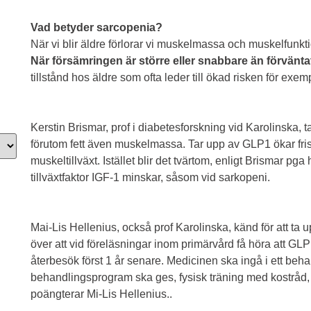
Vad betyder sarcopenia?
När vi blir äldre förlorar vi muskelmassa och muskelfunkt
När försämringen är större eller snabbare än förvänt
tillstånd hos äldre som ofta leder till ökad risken för exem
Kerstin Brismar, prof i diabetesforskning vid Karolinska, ta
förutom fett även muskelmassa. Tar upp av GLP1 ökar frisä
muskeltillväxt. Istället blir det tvärtom, enligt Brismar p
tillväxtfaktor IGF-1 minskar, såsom vid sarkopeni.
Mai-Lis Hellenius, också prof Karolinska, känd för att ta 
över att vid föreläsningar inom primärvård få höra att GLP1
återbesök först 1 år senare. Medicinen ska ingå i ett be
behandlingsprogram ska ges, fysisk träning med kostråd,
poängterar Mi-Lis Hellenius..