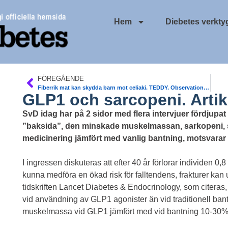
Hem
Diebetes verkty
FÖREGÅENDE
Fiberrik mat kan skydda barn mot celiaki. TEDDY. Observationsstudie Lund
GLP1 och sarcopeni. Artik
SvD idag har på 2 sidor med flera intervjuer fördjupat
”baksida”, den minskade muskelmassan, sarkopeni, 
medicinering jämfört med vanlig bantning, motsvarar 
I ingressen diskuteras att efter 40 år förlorar individen 
kunna medföra en ökad risk för falltendens, frakturer ka
tidskriften Lancet Diabetes & Endocrinology, som citeras,
vid användning av GLP1 agonister än vid traditionell ban
muskelmassa vid GLP1 jämfört med vid bantning 10-30%