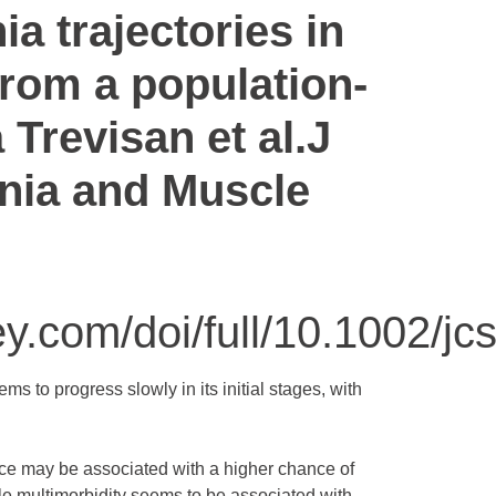
a trajectories in
 from a population-
 Trevisan et al.J
nia and Muscle
iley.com/doi/full/10.1002/
s to progress slowly in its initial stages, with
ance may be associated with a higher chance of
le multimorbidity seems to be associated with