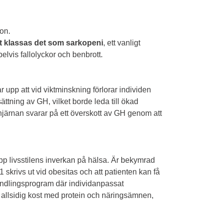
ion.
at klassas det som sarkopeni
, ett vanligt
pelvis fallolyckor och benbrott.
r upp att vid viktminskning förlorar individen
ttning av GH, vilket borde leda till ökad
ga hjärnan svarar på ett överskott av GH genom att
upp livsstilens inverkan på hälsa. Är bekymrad
 skrivs ut vid obesitas och att patienten kan få
handlingsprogram där individanpassat
 allsidig kost med protein och näringsämnen,