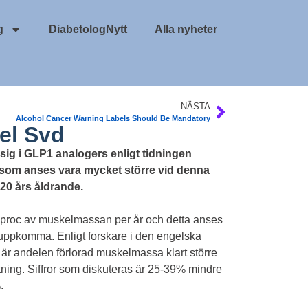
g
DiabetologNytt
Alla nyheter
NÄSTA
Alcohol Cancer Warning Labels Should Be Mandatory
el Svd
 sig i GLP1 analogers enligt tidningen
som anses vara mycket större vid denna
20 års åldrande.
0,8 proc av muskelmassan per år och detta anses
n uppkomma. Enligt forskare i den engelska
 är andelen förlorad muskelmassa klart större
tning. Siffror som diskuteras är 25-39% mindre
.