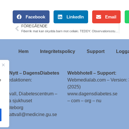
Facebook
LinkedIn
Email
FÖREGÅENDE
Fiberrik mat kan skydda barn mot celiaki. TEDDY. Observationsstudie Lund
Hem
Integritetspolicy
Support
Logga
ologNytt – DagensDiabetes
Webbhotell – Support:
e
till redaktionen:
Webmedialab.com – Version: 
(2025)
g Attvall, Diabetescentrum –
www.dagensdiabetes.se
enska sjukhuset
– com – org – nu
 – Göteborg
 stig.attvall@medicine.gu.se