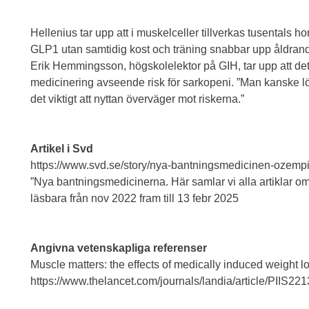
Hellenius tar upp att i muskelceller tillverkas tusentals 
GLP1 utan samtidig kost och träning snabbar upp åldrand
Erik Hemmingsson, högskolelektor på GIH, tar upp att det 
medicinering avseende risk för sarkopeni. ”Man kanske lö
det viktigt att nyttan överväger mot riskerna.”
Artikel i Svd
https://www.svd.se/story/nya-bantningsmedicinen-ozemp
”Nya bantningsmedicinerna. Här samlar vi alla artiklar o
läsbara från nov 2022 fram till 13 febr 2025
Angivna vetenskapliga referenser
Muscle matters: the effects of medically induced weight lo
https://www.thelancet.com/journals/landia/article/PIIS22