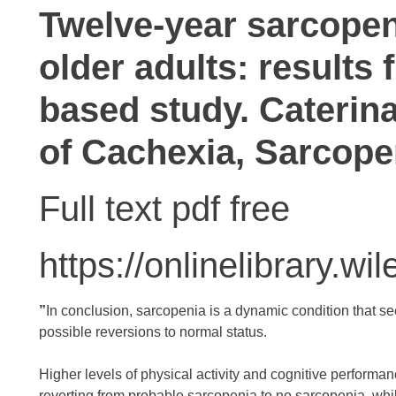
Twelve-year sarcopeni
older adults: results
based study. Caterina
of Cachexia, Sarcope
Full text pdf free
https://onlinelibrary.w
”
In conclusion, sarcopenia is a dynamic condition that seem
possible reversions to normal status.
Higher levels of physical activity and cognitive perform
reverting from probable sarcopenia to no sarcopenia, whi