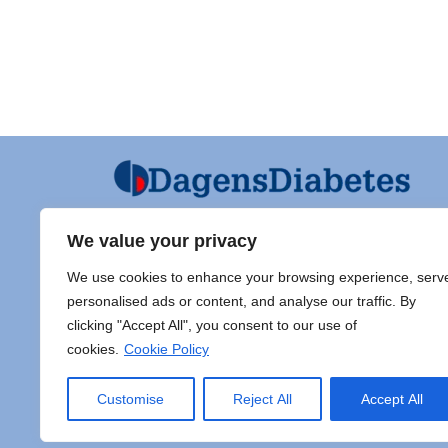
We value your privacy
Ansvarig utgivare och Ordf SFD
Diabet
We use cookies to enhance your browsing experience, serv
Jarl Hellman
Adress 
personalised ads or content, and analyse our traffic. By
Överläkare, Processledare Diabetes
clicking "Accept All", you consent to our use of
Samordnare Centre of Excellence typ
Doc Sti
cookies.
Cookie Policy
1 diabetes,
Sahlgr
Endokrinsektionen, Specialmedicin,
413 45
Akademiska sjukhuset, Ingång 40
E-post:
Customise
Reject All
Accept All
plan 1, 75185 Uppsala