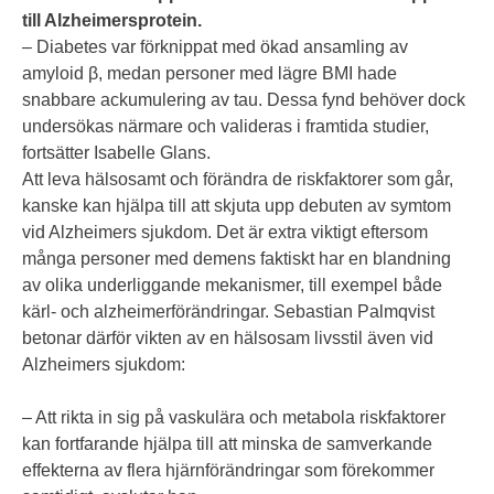
till Alzheimersprotein.
– Diabetes var förknippat med ökad ansamling av
amyloid β, medan personer med lägre BMI hade
snabbare ackumulering av tau. Dessa fynd behöver dock
undersökas närmare och valideras i framtida studier,
fortsätter Isabelle Glans.
Att leva hälsosamt och förändra de riskfaktorer som går,
kanske kan hjälpa till att skjuta upp debuten av symtom
vid Alzheimers sjukdom. Det är extra viktigt eftersom
många personer med demens faktiskt har en blandning
av olika underliggande mekanismer, till exempel både
kärl- och alzheimerförändringar. Sebastian Palmqvist
betonar därför vikten av en hälsosam livsstil även vid
Alzheimers sjukdom:
– Att rikta in sig på vaskulära och metabola riskfaktorer
kan fortfarande hjälpa till att minska de samverkande
effekterna av flera hjärnförändringar som förekommer