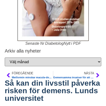
Senaste Nr DiabetologNytt i PDF
Arkiv alla nyheter
FÖREGÅENDE
NÄSTA
Metformin minskar macula-degeneration med 37%. Observationsstudie
Gemensamma insatser för att stärka obesitasvården. Partnerskap för kunskapsstyrning. Socialstyrelsen
Så kan din livsstil påverka
risken för demens. Lunds
universitet