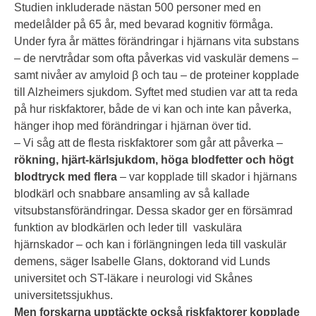
Studien inkluderade nästan 500 personer med en
medelålder på 65 år, med bevarad kognitiv förmåga.
Under fyra år mättes förändringar i hjärnans vita substans
– de nervtrådar som ofta påverkas vid vaskulär demens –
samt nivåer av amyloid β och tau – de proteiner kopplade
till Alzheimers sjukdom. Syftet med studien var att ta reda
på hur riskfaktorer, både de vi kan och inte kan påverka,
hänger ihop med förändringar i hjärnan över tid.
– Vi såg att de flesta riskfaktorer som går att påverka –
rökning, hjärt-kärlsjukdom, höga blodfetter och högt
blodtryck med flera
– var kopplade till skador i hjärnans
blodkärl och snabbare ansamling av så kallade
vitsubstansförändringar. Dessa skador ger en försämrad
funktion av blodkärlen och leder till vaskulära
hjärnskador – och kan i förlängningen leda till vaskulär
demens, säger Isabelle Glans, doktorand vid Lunds
universitet och ST-läkare i neurologi vid Skånes
universitetssjukhus.
Men forskarna upptäckte också riskfaktorer kopplade