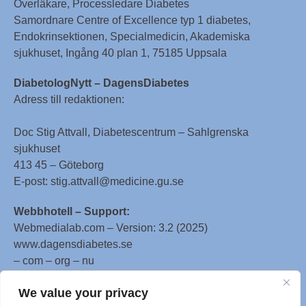
Överläkare, Processledare Diabetes
Samordnare Centre of Excellence typ 1 diabetes,
Endokrinsektionen, Specialmedicin, Akademiska
sjukhuset, Ingång 40 plan 1, 75185 Uppsala
DiabetologNytt – DagensDiabetes
Adress till redaktionen:
Doc Stig Attvall, Diabetescentrum – Sahlgrenska
sjukhuset
413 45 – Göteborg
E-post: stig.attvall@medicine.gu.se
Webbhotell – Support:
Webmedialab.com – Version: 3.2 (2025)
www.dagensdiabetes.se
– com – org – nu
All material on this website
We value your privacy