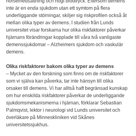
hörselnedsättning och högt blodtryck. Eftersom demens
inte är en enda sjukdom utan ett symtom på flera
underliggande störningar, skiljer sig riskprofilen också åt
mellan olika typer av demens. I studien från Lunds
universitet visar forskarna hur olika riskfaktorer påverkar
hjärnans förändringar kopplade till våra två vanligaste
demenssjukdomar – Alzheimers sjukdom och vaskulär
demens.
Olika riskfaktorer bakom olika typer av demens
– Mycket av den forskning som finns om de riskfaktorer
som vi själva kan påverka, tar inte hänsyn till olika
orsaker till demens. Vi har alltså haft begränsad kunskap
om hur enskilda riskfaktorer påverkar de underliggande
sjukdomsmekanismerna i hjärnan, förklarar Sebastian
Palmqvist, lektor i neurologi vid Lunds universitet och
överläkare på Minneskliniken vid Skånes
universitetssjukhus.