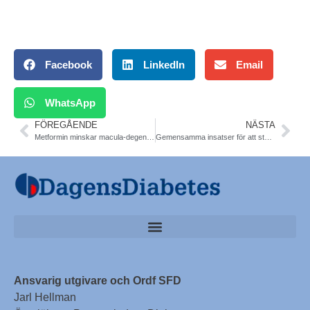
Facebook
LinkedIn
Email
WhatsApp
FÖREGÅENDE
NÄSTA
Metformin minskar macula-degeneration med 37%. Observationsstudie
Gemensamma insatser för att stärka obesitasvården. Partnerskap för kunskapsstyrning. Socialstyrelsen
Ansvarig utgivare och Ordf SFD
Jarl Hellman