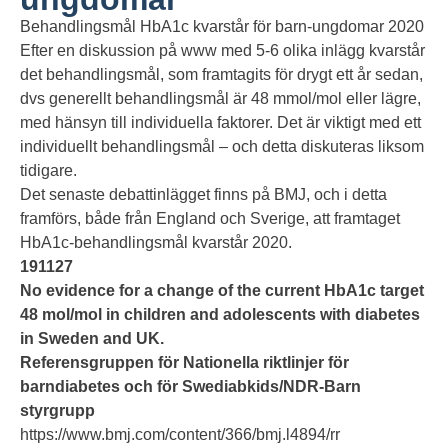
Behandlingsmål HbA1c kvarstår för barn-ungdomar 2020
Efter en diskussion på www med 5-6 olika inlägg kvarstår
det behandlingsmål, som framtagits för drygt ett år sedan,
dvs generellt behandlingsmål är 48 mmol/mol eller lägre,
med hänsyn till individuella faktorer. Det är viktigt med ett
individuellt behandlingsmål – och detta diskuteras liksom
tidigare.
Det senaste debattinlägget finns på BMJ, och i detta
framförs, både från England och Sverige, att framtaget
HbA1c-behandlingsmål kvarstår 2020.
191127
No evidence for a change of the current HbA1c target
48 mol/mol in children and adolescents with diabetes
in Sweden and UK.
Referensgruppen för Nationella riktlinjer för
barndiabetes och för Swediabkids/NDR-Barn
styrgrupp
https://www.bmj.com/content/366/bmj.l4894/rr