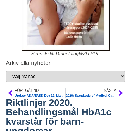
Senaste Nr DiabetologNytt i PDF
Arkiv alla nyheter
FÖREGÅENDE
NÄSTA
Update ADA/EASD Dec 19. Management of T2DM based on CVOT trials
2020: Standards of Medical Care in Diabetes ADA
Riktlinjer 2020.
Behandlingsmål HbA1c
kvarstår för barn-
ungdomar