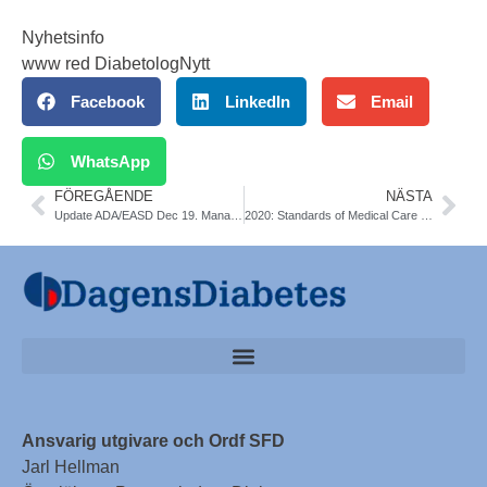
Nyhetsinfo
www red DiabetologNytt
Facebook
LinkedIn
Email
WhatsApp
FÖREGÅENDE
NÄSTA
Update ADA/EASD Dec 19. Management of T2DM based on CVOT trials
2020: Standards of Medical Care in Diabetes ADA
Ansvarig utgivare och Ordf SFD
Jarl Hellman