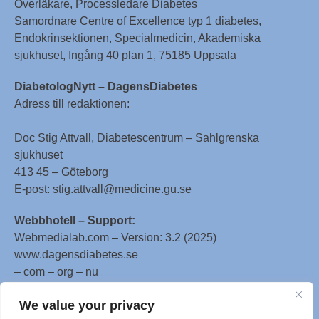
Överläkare, Processledare Diabetes
Samordnare Centre of Excellence typ 1 diabetes,
Endokrinsektionen, Specialmedicin, Akademiska
sjukhuset, Ingång 40 plan 1, 75185 Uppsala
DiabetologNytt – DagensDiabetes
Adress till redaktionen:
Doc Stig Attvall, Diabetescentrum – Sahlgrenska
sjukhuset
413 45 – Göteborg
E-post: stig.attvall@medicine.gu.se
Webbhotell – Support:
Webmedialab.com – Version: 3.2 (2025)
www.dagensdiabetes.se
– com – org – nu
All material on this website
We value your privacy