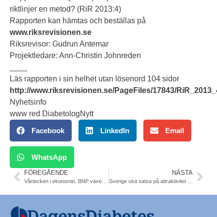
riktlinjer en metod? (RiR 2013:4)
Rapporten kan hämtas och beställas på
www.riksrevisionen.se
Riksrevisor: Gudrun Antemar
Projektledare: Ann-Christin Johnreden
____
Läs rapporten i sin helhet utan lösenord 104 sidor
http://www.riksrevisionen.se/PageFiles/17843/RiR_20
Nyhetsinfo
www red DiabetologNytt
Facebook
LinkedIn
Email
WhatsApp
FÖREGÅENDE
NÄSTA
Vårtecken i ekonomin. BNP växer 2013 med 1,5% och 2014 2,5%. Press release från Sveriges Kommuner och Landsting (SKL)
Sverige ska satsa på attraktivitet för innovation av produkter och tjänster. Press release Läkemedelsverket kring ny nationell strategi.