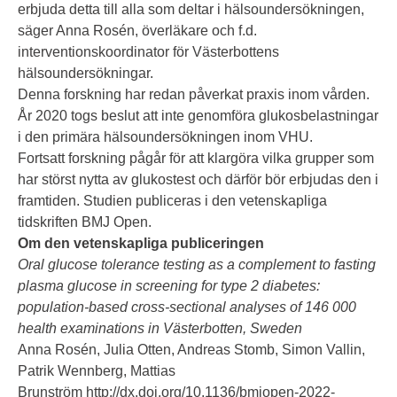
erbjuda detta till alla som deltar i hälsoundersökningen,
säger Anna Rosén, överläkare och f.d.
interventionskoordinator för Västerbottens
hälsoundersökningar.
Denna forskning har redan påverkat praxis inom vården.
År 2020 togs beslut att inte genomföra glukosbelastningar
i den primära hälsoundersökningen inom VHU.
Fortsatt forskning pågår för att klargöra vilka grupper som
har störst nytta av glukostest och därför bör erbjudas den i
framtiden. Studien publiceras i den vetenskapliga
tidskriften BMJ Open.
Om den vetenskapliga publiceringen
Oral glucose tolerance testing as a complement to fasting
plasma glucose in screening for type 2 diabetes:
population-based cross-sectional analyses of 146 000
health examinations in Västerbotten, Sweden
Anna Rosén, Julia Otten, Andreas Stomb, Simon Vallin,
Patrik Wennberg, Mattias
Brunström
http://dx.doi.org/10.1136/bmjopen-2022-