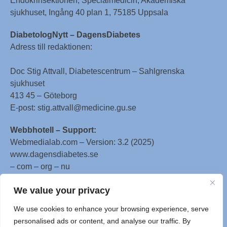
Endokrinsektionen, Specialmedicin, Akademiska
sjukhuset, Ingång 40 plan 1, 75185 Uppsala
DiabetologNytt – DagensDiabetes
Adress till redaktionen:
Doc Stig Attvall, Diabetescentrum – Sahlgrenska
sjukhuset
413 45 – Göteborg
E-post: stig.attvall@medicine.gu.se
Webbhotell – Support:
Webmedialab.com – Version: 3.2 (2025)
www.dagensdiabetes.se
– com – org – nu
All material on this website
We value your privacy
is protected by copyright, Copyright © 1996-2025 by
We use cookies to enhance your browsing experience, serve
WebMD LLC. This website also contains material
personalised ads or content, and analyse our traffic. By
copyrighted by 3rd parties.