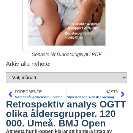
Senaste Nr DiabetologNytt i PDF
Arkiv alla nyheter
FÖREGÅENDE
NÄSTA
Norden får gemensam utvärdering av medicinska appar
Styrelsen för Svensk Förening för Diabetologi 2022-2023
Retrospektiv analys OGTT
olika åldersgrupper. 120
000. Umeå. BMJ Open
Att testa hur kroppen klarar att hantera intag av