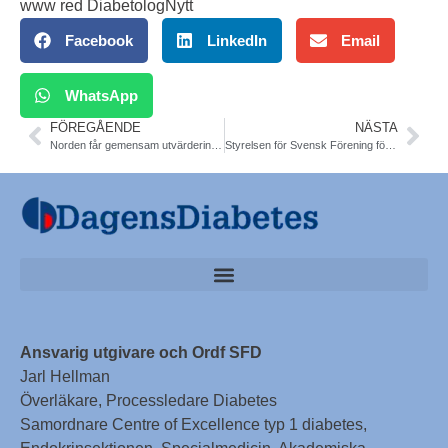
www red DiabetologNytt
Facebook
LinkedIn
Email
WhatsApp
FÖREGÅENDE
NÄSTA
Norden får gemensam utvärdering av medicinska appar
Styrelsen för Svensk Förening för Diabetologi 2022-2023
Ansvarig utgivare och Ordf SFD
Jarl Hellman
Överläkare, Processledare Diabetes
Samordnare Centre of Excellence typ 1 diabetes,