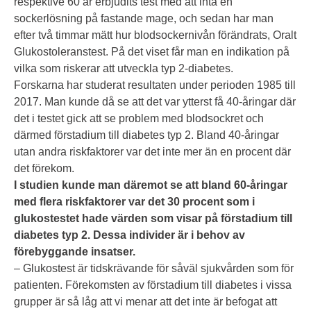
respektive 60 år erbjudits test med att inta en
sockerlösning på fastande mage, och sedan har man
efter två timmar mätt hur blodsockernivån förändrats, Oralt
Glukostoleranstest. På det viset får man en indikation på
vilka som riskerar att utveckla typ 2-diabetes.
Forskarna har studerat resultaten under perioden 1985 till
2017. Man kunde då se att det var ytterst få 40-åringar där
det i testet gick att se problem med blodsockret och
därmed förstadium till diabetes typ 2. Bland 40-åringar
utan andra riskfaktorer var det inte mer än en procent där
det förekom.
I studien kunde man däremot se att bland 60-åringar
med flera riskfaktorer var det 30 procent som i
glukostestet hade värden som visar på förstadium till
diabetes typ 2. Dessa individer är i behov av
förebyggande insatser.
– Glukostest är tidskrävande för såväl sjukvården som för
patienten. Förekomsten av förstadium till diabetes i vissa
grupper är så låg att vi menar att det inte är befogat att