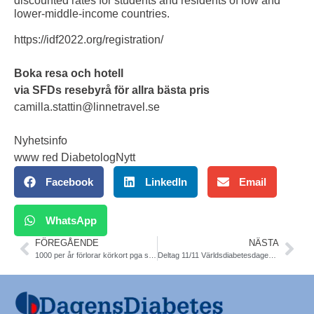
discounted rates for students and residents of low and
lower-middle-income countries.
https://idf2022.org/registration/
Boka resa och hotell
via SFDs resebyrå för allra bästa pris
camilla.stattin@linnetravel.se
Nyhetsinfo
www red DiabetologNytt
Facebook
LinkedIn
Email
WhatsApp
FÖREGÅENDE
NÄSTA
1000 per år förlorar körkort pga synfält. Utredning. Slutrapport
Deltag 11/11 Världsdiabetesdagen Sthlm utan kostnad