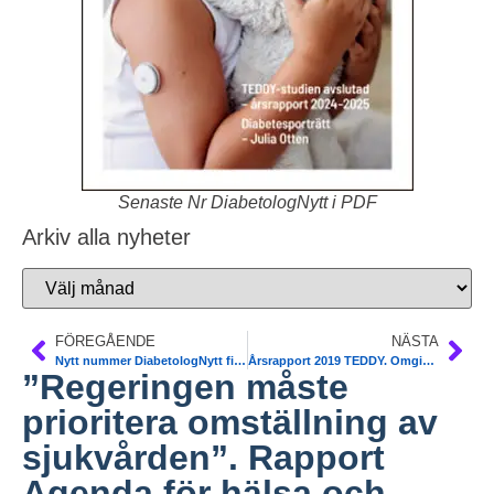
Senaste Nr DiabetologNytt i PDF
Arkiv alla nyheter
FÖREGÅENDE
NÄSTA
Nytt nummer DiabetologNytt finns på www
Årsrapport 2019 TEDDY. Omgivningsfaktorer för utveckling av autoimmun (T1DM) och celiaki hos barn
”Regeringen måste
prioritera omställning av
sjukvården”. Rapport
Agenda för hälsa och