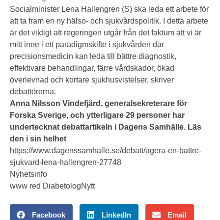
Socialminister Lena Hallengren (S) ska leda ett arbete för
att ta fram en ny hälso- och sjukvårdspolitik. I detta arbete
är det viktigt att regeringen utgår från det faktum att vi är
mitt inne i ett paradigmskifte i sjukvården där
precisionsmedicin kan leda till bättre diagnostik,
effektivare behandlingar, färre vårdskador, ökad
överlevnad och kortare sjukhusvistelser, skriver
debattörerna.
Anna Nilsson Vindefjärd, generalsekreterare för
Forska Sverige, och ytterligare 29 personer har
undertecknat debattartikeln i Dagens Samhälle. Läs
den i sin helhet
https://www.dagenssamhalle.se/debatt/agera-en-battre-
sjukvard-lena-hallengren-27748
Nyhetsinfo
www red DiabetologNytt
Facebook
LinkedIn
Email