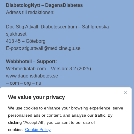
DiabetologNytt – DagensDiabetes
Adress till redaktionen:
Doc Stig Attvall, Diabetescentrum – Sahlgrenska
sjukhuset
413 45 – Göteborg
E-post: stig.attvall@medicine.gu.se
Webbhotell – Support:
Webmedialab.com – Version: 3.2 (2025)
www.dagensdiabetes.se
– com – org – nu
All material on this website
We value your privacy
is protected by copyright, Copyright © 1996-2025 by
We use cookies to enhance your browsing experience, serve
WebMD LLC. This website also contains material
personalised ads or content, and analyse our traffic. By
copyrighted by 3rd parties.
clicking "Accept All", you consent to our use of
cookies.
Cookie Policy