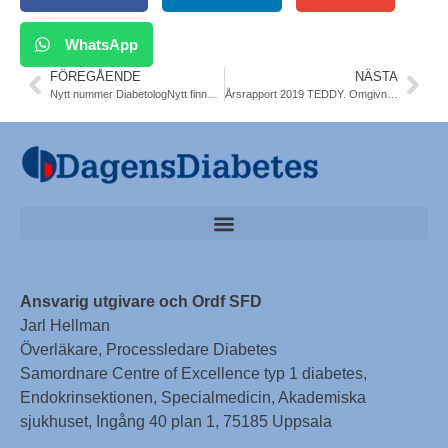
WhatsApp
FÖREGÅENDE
NÄSTA
Nytt nummer DiabetologNytt finns på www
Årsrapport 2019 TEDDY. Omgivningsfaktorer för utveckling av autoimmun (T1DM) och celiaki hos barn
Ansvarig utgivare och Ordf SFD
Jarl Hellman
Överläkare, Processledare Diabetes
Samordnare Centre of Excellence typ 1 diabetes,
Endokrinsektionen, Specialmedicin, Akademiska
sjukhuset, Ingång 40 plan 1, 75185 Uppsala