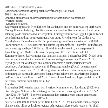
2012-12-18
S2012/8958/FS (delvis)
Myndigheten för vårdanalys Box 6070
Socialdepartementet
102 31 Stockholm
Uppdrag att utarbeta en utvärderingsplan för satsningen på nationella
kvalitetsregister
Regeringens beslut
Regeringen uppdrar åt Myndigheten för vårdanalys att som ett första steg utarbeta ett
förslag till en utvärderingsplan för statens och Sveriges Kommuner och Landstings
satsning på de nationella kvalitetsregistren. Förslaget kommer att ligga till grund för ett
utvärderingsuppdrag, som regeringen avser att ge Myndigheten för vårdanalys.
Myndigheten för vårdanalys får för uppdragets genomförande använda 1 500 000
kronor under 2013. Kostnaderna ska belasta utgiftsområde 9 Hälsovård, sjukvård och
social omsorg, anslaget 1:6 Bidrag till folkhälsa och sjukvård, anslagsposten 5
Kvalitetsregister. Medlen utbetalas en- gångsvis efter rekvisition ställd till
Kammarkollegiet. Rekvisitionen ska lämnas senast den 1 december 2013. Medel som
inte har utnyttjats ska återbetalas till Kammarkollegiet senast den 31 mars 2014.
Myndigheten för vårdanalys ska löpande informera Socialdepartementet om
uppdraget. Uppdraget ska redovisas till Regeringskansliet (Social- departementet)
senast den 15 september 2013. Myndigheten ska i denna redovisning också göra en
bedömning av eventuella ytterligare finansieringsbehov som utvärderingen årligen
bedöms kräva fram till och med 2017. Rekvisition och redovisningar ska hänvisa till
det diarie- nummer som detta beslut har.
Ärendet
I september 2011 enades staten och Sveriges Kommuner och Landsting (SKL) om
utveckling av Nationella Kvalitetsregister för vård och omsorg under åren 2012–2016
(dnr S2011/8471/FS). I överenskommelsen har parterna enats om att gemensamt
avsätta 260 000 000 kronor 2012 och
därefter 320 000 000 kronor per år fram t.o.m. 2016. Den nationella finansieringen
ska användas till att ge kvalitetsregister och registerhållare ökade resurser för ökad