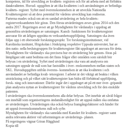
kompetens, tid för utveckling av kvalitets- registren och för att arbeta med att förbättra
datakvaliteten. Huvud- uppgiften är att öka kvaliteten i och användningen av befintliga
kvalitets- register. Syftet med överenskommelsen är att utveckla Nationella
Kvalitetsregister så att dess potential för vårdens utveckling kan realiseras.
Parterna enades också om att en samlad utvärdering av hela kvalitets-
registerverksamheten bör göras. Den första utvärderingen avses göras 2014 och den
andra 2017. Regeringen avser att ge Myndigheten för vårdanalys i uppdrag att
genomföra utvärderingen av satsningen. Kansli- funktionen för kvalitetsregister
ansvarar för att årligen upprätta en verksamhetsuppföljning. Satsningen ska även
följas upp i ett oberoende forskningsprojekt. Tre forskningsinstitutioner, vid
Karolinska institutet, Högskolan i Jönköping respektive Uppsala universitet, har av
den natio- nella beslutsgruppen för kvalitetsregister fått uppdraget att ansvara för detta.
Myndigheten för vårdanalys ska precisera hur en utvärdering bör genom- föras på
lämpligast sätt samt bedöma om det finns frågor eller områden som särskilt bör
belysas i en utvärdering. Syftet med utvärderingen ska vara att analysera om
satsningen uppnår de mål som har fastställts i över- enskommelsen mellan staten och
SKL. Huvuduppgiften utifrån överens- kommelsen är att öka kvaliteten i och
användandet av befintliga kvali- tetsregister. I arbetet är det viktigt att beakta i vilken
utsträckning och på vilket sätt kvalitetsregister kan bidra till förbättrad uppföljning,
forsk- ning och innovationer. Därför ingår det i uppdraget att på ett mer över- gripande
plan analysera nyttan av kvalitetsregister för vårdens utveckling och för den enskilde
patienten.
I utvärderingen ska överenskommelsens alla delar belysas. Det innebär att såväl frågor
om innehåll som organiseringens ändamålsenlighet för att uppnå målen ska omfattas
av utvärderingen. Utvärderingen ska också belysa framgångsfaktorer och hinder för
att uppnå överenskommelsens mål och syfte.
Myndigheten för vårdanalys ska samråda med Kansliet för kvalitets- register samt
andra relevanta aktörer vid utformningen av utvärderings- planen.
På regeringens vägnar Göran Hägglund
Kopia till