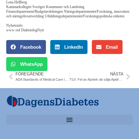
Lena Hellberg
Kammarkollegiet Sveriges Kommuner och Landsting
Finansdepartement/Budgetavdelningen Näringsdepartementet/Forskning, innovation
och näringslivsutveckling Utbildningsdepartementet/Forskningspolitiska enheten
Nyhetsinfo
www red DiabetologNytt
Facebook
LinkedIn
Email
WhatsApp
FÖREGÅENDE
NÄSTA
ADA Standards of Medical Care in Diabetes 2013
TLV: Fel av Apotek att sälja Apidra dyrare än förskrivet original. Info ut till apoteken 2013