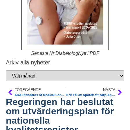
Senaste Nr DiabetologNytt i PDF
Arkiv alla nyheter
FÖREGÅENDE
NÄSTA
ADA Standards of Medical Care in Diabetes 2013
TLV: Fel av Apotek att sälja Apidra dyrare än förskrivet original. Info ut till apoteken 2013
Regeringen har beslutat
om utvärderingsplan för
nationella
kvalitetsregister