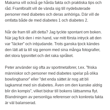
Makarna vill också ge hårda fakta och praktiska tips och
råd. Framförallt vill de vända sig till nydebuterade
personer med diabetes och deras anhöriga. Där vill de
omfatta både de med diabetes 1 och diabetes 2.
Når de fram till allt detta? Jag tyckte spontant om boken.
När jag fick den i min hand, var mitt första intryck att den
var ”läcker” och inbjudande. Trots ganska tjock kändes
den lätt att ta till sig genom med sina många fotografier,
det stora typsnittet och det raka språket.
Peter använder sig ofta av sportmetaforer, t.ex. ”friska
människor och personer med diabetes spelar på olika
bowlingbanor” eller ”det enda sättet är nog att bli
lagkamrat med sin diabetes. Även om den kanske aldrig
blir din kompis”, vilket bidrar till bokens lättsamma flyt.
Blandningen av personliga referenser och konkreta fakta
är väl balanserad.