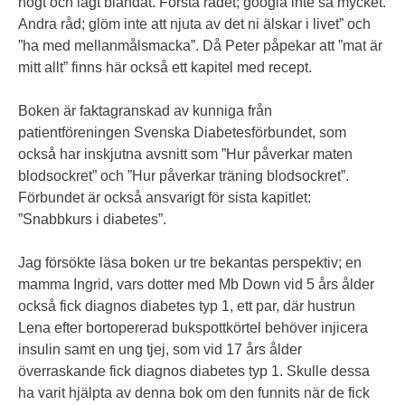
högt och lågt blandat. Första rådet; googla inte så mycket.
Andra råd; glöm inte att njuta av det ni älskar i livet” och
”ha med mellanmålsmacka”. Då Peter påpekar att ”mat är
mitt allt” finns här också ett kapitel med recept.
Boken är faktagranskad av kunniga från
patientföreningen Svenska Diabetesförbundet, som
också har inskjutna avsnitt som ”Hur påverkar maten
blodsockret” och ”Hur påverkar träning blodsockret”.
Förbundet är också ansvarigt för sista kapitlet:
”Snabbkurs i diabetes”.
Jag försökte läsa boken ur tre bekantas perspektiv; en
mamma Ingrid, vars dotter med Mb Down vid 5 års ålder
också fick diagnos diabetes typ 1, ett par, där hustrun
Lena efter bortopererad bukspottkörtel behöver injicera
insulin samt en ung tjej, som vid 17 års ålder
överraskande fick diagnos diabetes typ 1. Skulle dessa
ha varit hjälpta av denna bok om den funnits när de fick