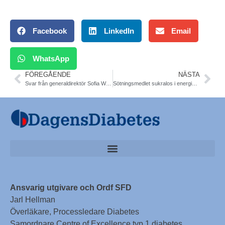
Facebook
LinkedIn
Email
WhatsApp
FÖREGÅENDE
NÄSTA
Svar från generaldirektör Sofia Wallström, TLV angående CGM/FGM
Sötningsmedlet sukralos i energidrycker kan vara fettbildande
Ansvarig utgivare och Ordf SFD
Jarl Hellman
Överläkare, Processledare Diabetes
Samordnare Centre of Excellence typ 1 diabetes,