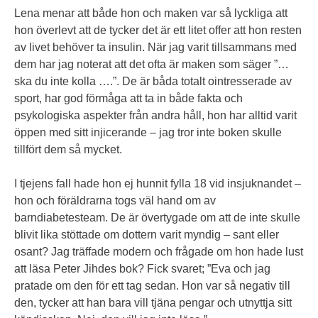
Lena menar att både hon och maken var så lyckliga att
hon överlevt att de tycker det är ett litet offer att hon resten
av livet behöver ta insulin. När jag varit tillsammans med
dem har jag noterat att det ofta är maken som säger ”…
ska du inte kolla ….”. De är båda totalt ointresserade av
sport, har god förmåga att ta in både fakta och
psykologiska aspekter från andra håll, hon har alltid varit
öppen med sitt injicerande – jag tror inte boken skulle
tillfört dem så mycket.
I tjejens fall hade hon ej hunnit fylla 18 vid insjuknandet –
hon och föräldrarna togs väl hand om av
barndiabetesteam. De är övertygade om att de inte skulle
blivit lika stöttade om dottern varit myndig – sant eller
osant? Jag träffade modern och frågade om hon hade lust
att läsa Peter Jihdes bok? Fick svaret; ”Eva och jag
pratade om den för ett tag sedan. Hon var så negativ till
den, tycker att han bara vill tjäna pengar och utnyttja sitt