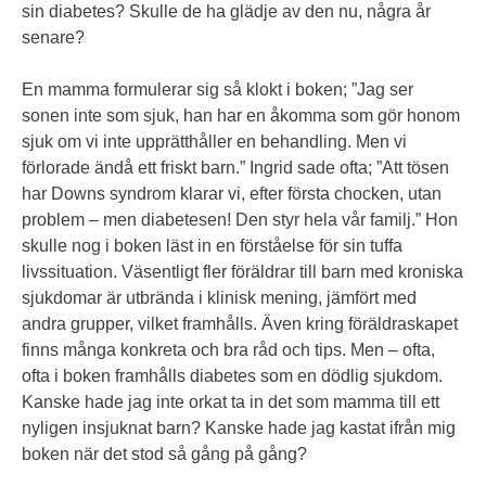
sin diabetes? Skulle de ha glädje av den nu, några år
senare?
En mamma formulerar sig så klokt i boken; ”Jag ser
sonen inte som sjuk, han har en åkomma som gör honom
sjuk om vi inte upprätthåller en behandling. Men vi
förlorade ändå ett friskt barn.” Ingrid sade ofta; ”Att tösen
har Downs syndrom klarar vi, efter första chocken, utan
problem – men diabetesen! Den styr hela vår familj.” Hon
skulle nog i boken läst in en förståelse för sin tuffa
livssituation. Väsentligt fler föräldrar till barn med kroniska
sjukdomar är utbrända i klinisk mening, jämfört med
andra grupper, vilket framhålls. Även kring föräldraskapet
finns många konkreta och bra råd och tips. Men – ofta,
ofta i boken framhålls diabetes som en dödlig sjukdom.
Kanske hade jag inte orkat ta in det som mamma till ett
nyligen insjuknat barn? Kanske hade jag kastat ifrån mig
boken när det stod så gång på gång?