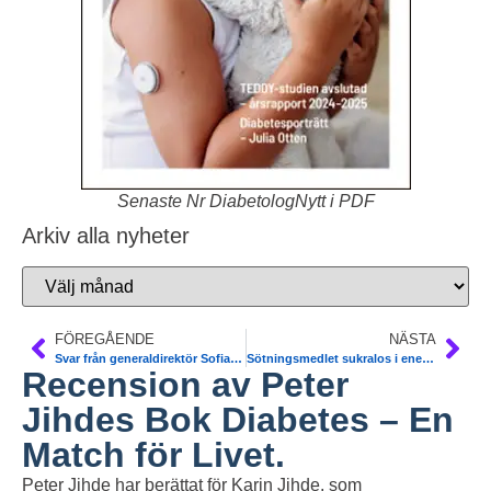
Senaste Nr DiabetologNytt i PDF
Arkiv alla nyheter
FÖREGÅENDE
NÄSTA
Svar från generaldirektör Sofia Wallström, TLV angående CGM/FGM
Sötningsmedlet sukralos i energidrycker kan vara fettbildande
Recension av Peter
Jihdes Bok Diabetes – En
Match för Livet.
Peter Jihde har berättat för Karin Jihde, som