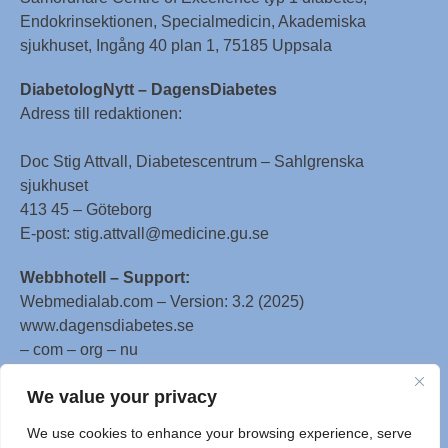
Endokrinsektionen, Specialmedicin, Akademiska
sjukhuset, Ingång 40 plan 1, 75185 Uppsala
DiabetologNytt – DagensDiabetes
Adress till redaktionen:
Doc Stig Attvall, Diabetescentrum – Sahlgrenska
sjukhuset
413 45 – Göteborg
E-post: stig.attvall@medicine.gu.se
Webbhotell – Support:
Webmedialab.com – Version: 3.2 (2025)
www.dagensdiabetes.se
– com – org – nu
All material on this website
We value your privacy
is protected by copyright, Copyright © 1996-2025 by
We use cookies to enhance your browsing experience, serve
WebMD LLC. This website also contains material