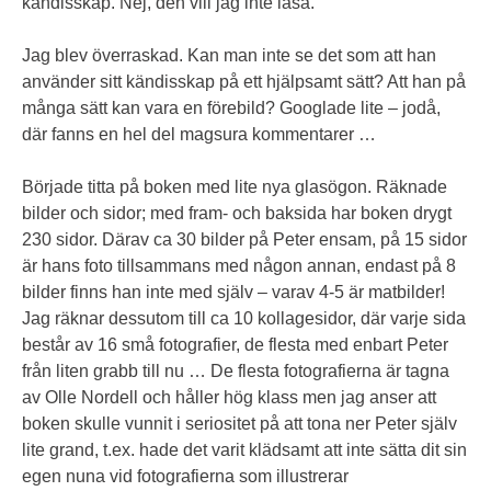
kändisskap. Nej, den vill jag inte läsa.”
Jag blev överraskad. Kan man inte se det som att han
använder sitt kändisskap på ett hjälpsamt sätt? Att han på
många sätt kan vara en förebild? Googlade lite – jodå,
där fanns en hel del magsura kommentarer …
Började titta på boken med lite nya glasögon. Räknade
bilder och sidor; med fram- och baksida har boken drygt
230 sidor. Därav ca 30 bilder på Peter ensam, på 15 sidor
är hans foto tillsammans med någon annan, endast på 8
bilder finns han inte med själv – varav 4-5 är matbilder!
Jag räknar dessutom till ca 10 kollagesidor, där varje sida
består av 16 små fotografier, de flesta med enbart Peter
från liten grabb till nu … De flesta fotografierna är tagna
av Olle Nordell och håller hög klass men jag anser att
boken skulle vunnit i seriositet på att tona ner Peter själv
lite grand, t.ex. hade det varit klädsamt att inte sätta dit sin
egen nuna vid fotografierna som illustrerar