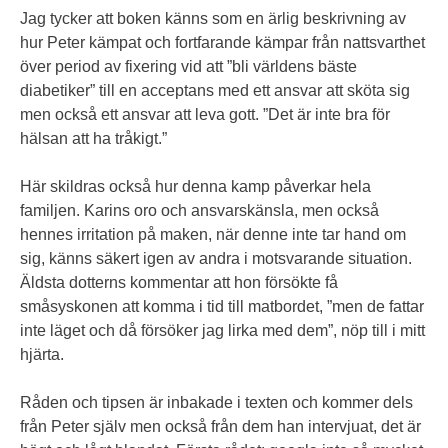
Jag tycker att boken känns som en ärlig beskrivning av
hur Peter kämpat och fortfarande kämpar från nattsvarthet
över period av fixering vid att ”bli världens bäste
diabetiker” till en acceptans med ett ansvar att sköta sig
men också ett ansvar att leva gott. ”Det är inte bra för
hälsan att ha tråkigt.”
Här skildras också hur denna kamp påverkar hela
familjen. Karins oro och ansvarskänsla, men också
hennes irritation på maken, när denne inte tar hand om
sig, känns säkert igen av andra i motsvarande situation.
Äldsta dotterns kommentar att hon försökte få
småsyskonen att komma i tid till matbordet, ”men de fattar
inte läget och då försöker jag lirka med dem”, nöp till i mitt
hjärta.
Råden och tipsen är inbakade i texten och kommer dels
från Peter själv men också från dem han intervjuat, det är