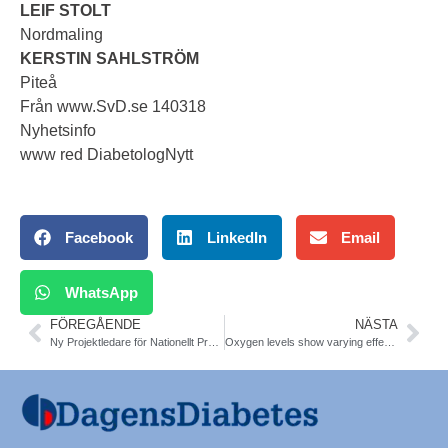
LEIF STOLT
Nordmaling
KERSTIN SAHLSTRÖM
Piteå
Från www.SvD.se 140318
Nyhetsinfo
www red DiabetologNytt
Facebook
LinkedIn
Email
WhatsApp
FÖREGÅENDE
NÄSTA
Ny Projektledare för Nationellt Programråd (NPR) Diabetes. SKL. Tony Holm
Oxygen levels show varying effects on test results of SMBG