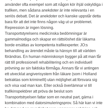
använder ofta exempel som att någon kör ihjäl oskyldiga i
trafiken, men sådana anekdoter är inte relevanta i en
seriös debatt. Det är anekdoter och kanske uppstår detta
bara för att det inte finns någon väg ut ur problemet.
Repression är ingen lösning.
Transportstyrelsens medicinska bedömningar är
gammalmodiga och skapar en rättslöshet där läkarna
borde ersättas av kompetenta trafikexperter. JO:s
behandling av ärendet måste ta hänsyn till att världen
förändras. En human människosyn bygger på att man får
rätt till professionell rehabilitering och en individuell
prövning av sin faktiska förmåga. Annars får vi antingen
ett utvecklat angiverisystem från läkare (som i Holland
betraktas som kriminellt) utan möjlighet att försvara sig
och visa vad man kan. Eller också överlämnar vi till
trafikinspektörer att pröva de beslut som
Transportstryelsen fattar som en neutral part, gärna i
kombination med datorsimuleringsprov. Så här kan vi inte