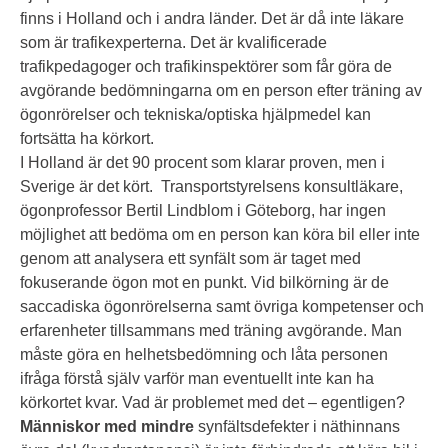
finns i Holland och i andra länder. Det är då inte läkare
som är trafikexperterna. Det är kvalificerade
trafikpedagoger och trafikinspektörer som får göra de
avgörande bedömningarna om en person efter träning av
ögonrörelser och tekniska/optiska hjälpmedel kan
fortsätta ha körkort.
I Holland är det 90 procent som klarar proven, men i
Sverige är det kört. Transportstyrelsens konsultläkare,
ögonprofessor Bertil Lindblom i Göteborg, har ingen
möjlighet att bedöma om en person kan köra bil eller inte
genom att analysera ett synfält som är taget med
fokuserande ögon mot en punkt. Vid bilkörning är de
saccadiska ögonrörelserna samt övriga kompetenser och
erfarenheter tillsammans med träning avgörande. Man
måste göra en helhetsbedömning och låta personen
ifråga förstå själv varför man eventuellt inte kan ha
körkortet kvar. Vad är problemet med det – egentligen?
Människor med mindre
synfältsdefekter i näthinnans