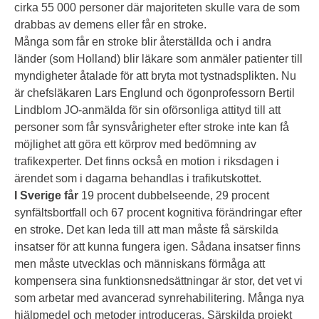
cirka 55 000 personer där majoriteten skulle vara de som
drabbas av demens eller får en stroke.
Många som får en stroke blir återställda och i andra
länder (som Holland) blir läkare som anmäler patienter till
myndigheter åtalade för att bryta mot tystnadsplikten. Nu
är chefsläkaren Lars Englund och ögonprofessorn Bertil
Lindblom JO-anmälda för sin oförsonliga attityd till att
personer som får synsvårigheter efter stroke inte kan få
möjlighet att göra ett körprov med bedömning av
trafikexperter. Det finns också en motion i riksdagen i
ärendet som i dagarna behandlas i trafikutskottet.
I Sverige får
19 procent dubbelseende, 29 procent
synfältsbortfall och 67 procent kognitiva förändringar efter
en stroke. Det kan leda till att man måste få särskilda
insatser för att kunna fungera igen. Sådana insatser finns
men måste utvecklas och människans förmåga att
kompensera sina funktionsnedsättningar är stor, det vet vi
som arbetar med avancerad synrehabilitering. Många nya
hjälpmedel och metoder introduceras. Särskilda projekt