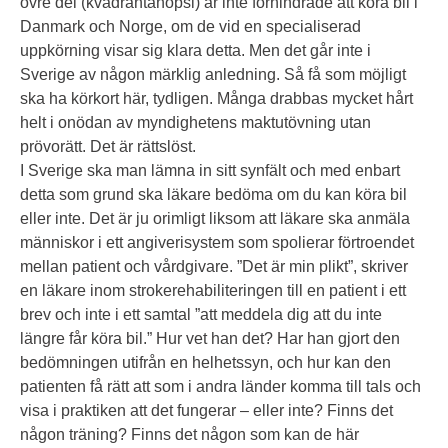
övre del (kvadrantanopsi) är inte förhindrade att köra bil i
Danmark och Norge, om de vid en specialiserad
uppkörning visar sig klara detta. Men det går inte i
Sverige av någon märklig anledning. Så få som möjligt
ska ha körkort här, tydligen. Många drabbas mycket hårt
helt i onödan av myndighetens maktutövning utan
prövorätt. Det är rättslöst.
I Sverige ska man lämna in sitt synfält och med enbart
detta som grund ska läkare bedöma om du kan köra bil
eller inte. Det är ju orimligt liksom att läkare ska anmäla
människor i ett angiverisystem som spolierar förtroendet
mellan patient och vårdgivare. ”Det är min plikt”, skriver
en läkare inom strokerehabiliteringen till en patient i ett
brev och inte i ett samtal ”att meddela dig att du inte
längre får köra bil.” Hur vet han det? Har han gjort den
bedömningen utifrån en helhetssyn, och hur kan den
patienten få rätt att som i andra länder komma till tals och
visa i praktiken att det fungerar – eller inte? Finns det
någon träning? Finns det någon som kan de här