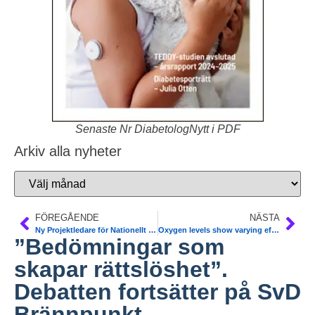
Senaste Nr DiabetologNytt i PDF
Arkiv alla nyheter
FÖREGÅENDE
NÄSTA
Ny Projektledare för Nationellt Programråd (NPR) Diabetes. SKL. Tony Holm
Oxygen levels show varying effects on test results of SMBG
”Bedömningar som
skapar rättslöshet”.
Debatten fortsätter på SvD
Brännpunkt.