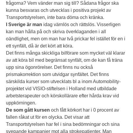
frågorna? Vem vänder man sig till? Sådana frågor ska
kunna besvaras och utvecklas i positiva projekt av
Transportstyrelsen, inte bara döma och kränka.
I Sverige är man
idag värnlös och rättslös. Visserligen
kan man hålla på och skriva överklaganden i all
oändlighet, men om man har två prickar fel istället för en i
ett synfält, då är det kört att köra.
Det finns många skickliga bilförare som mycket väl klarar
av att köra bil med begränsat synfält, om de kan få träna
upp sina ögonrörelser. Det finns nu också
prismakorrektion som utvidgar synfältet. Det finns
särskilda kurser som utvecklats bl a inom Automobility-
projektet vid VISIO-stiftelsen i Holland med utbildade
arbetsterapeuter och körskollärare efter hårda krav vid
uppkörningen.
De som gått kursen
och fått körkort har i 0 procent av
fallen råkat ut för en olycka. Det visar att
Transportstyrelsen har fel i sina bedömningar och sina
svepande kampanjer mot alla strokepatienter. Man