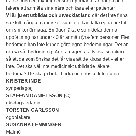
ha det med en myndighet som uppmanar anhöriga och
läkare att anmäla sina nära och kära eller patienter.
Vi är ju ett utbildat och utvecklat land
där det inte finns
särskilt många människor som inte kan fatta egna beslut
om sin körförmåga. En ögonläkare som delar denna
uppfattning har under 40 år anmält fyra-fem personer. Fler
bedömde han inte kunde göra egna bedömningar. Det är
också vår bedömning. Ändra dagens rättslösa situation
så att de som önskar det får visa att de klarar det – eller
inte. Det ska väl inte medicinskt utbildade läkare
bedöma? De ska ju bota, lindra och trösta. Inte döma.
KRISTER INDE
synpedagog
STAFFAN DANIELSSON (C)
riksdagsledamot
TORSTEN CARLSSON
ögonläkare
SUSANNA LEMMINGER
Malmö