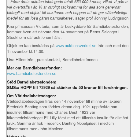
– Förra årets auktion inbringade totalt 653 000 kronor, vilket vi gärna
vill överträffa i år. Vi är otroligt tacksamma för alla som generöst
bidragit med objekt till auktionen och hoppas att de ger välbehövliga
medel för att lösa gåtan barndiabetes
, säger prof Johnny Ludvigsson.
Kronprinsessan Victoria, som är beskyddare för Barndiabetesfonden,
kommer även att närvara den 14 november på Berns Salonger i
Stockholm där auktionen hålls.
Objekten kan beskådas på
från och med den
www.auktionsverket.se
1 november kl.14.00.
Lisa Hillerström, presskontakt, Barndiabetesfonden
Mer om Barndiabetesfonden:
www.barndiabetesfonden.se
Stöd Barndiabetesfonden!
SMS:a HOPP till 72929 så skänker du 50 kronor till forskningen.
Om Världsdiabetesdagen:
Världsdiabetesdagen firas den 14 november till minne av läkaren
Frederick Banting som föddes denna dag. 1921 upptäckte han
insulinet tillsammans med Charles Best. 1923 var
läkemedelsföretaget Eli Lilly först med att tillverka insulin för allmänt
bruk. Samma år fick Frederick Banting Nobelpriset i medicin
tillsammans med John Macleod.
Nyhetsinfo