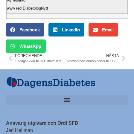
www red DiabetologNytt
Facebook
LinkedIn
Email
WhatsApp
FÖREGÅENDE
NÄSTA
10 dagar kvar till SFD mötet 8-9 nov i Sthlm, satelitmöte 7/11. Anmäl Dig
Nominerade läkarexperter till TLVs insulinpumpgrupp.
Ansvarig utgivare och Ordf SFD
Jarl Hellman