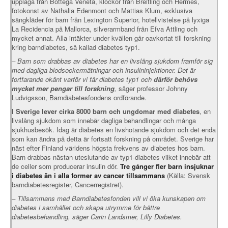
upplaga från Bottega Veneta, klockor från Breitling och Hermès,
fotokonst av Nathalia Edenmont och Mattias Klum, exklusiva
sängkläder för barn från Lexington Superior, hotellvistelse på lyxiga
La Recidencia på Mallorca, silverarmband från Efva Attling och
mycket annat. Alla intäkter under kvällen går oavkortat till forskning
kring barndiabetes, så kallad diabetes typ1.
– Barn som drabbas av diabetes har en livslång sjukdom framför sig
med dagliga blodsockermätningar och insulininjektioner. Det är
fortfarande okänt varför vi får diabetes typ1 och
därför behövs
mycket mer pengar till forskning
,
säger professor Johnny
Ludvigsson, Barndiabetesfondens ordförande.
I Sverige lever cirka 8000 barn och ungdomar med diabetes
, en
livslång sjukdom som innebär dagliga behandlingar och många
sjukhusbesök. Idag är diabetes en livshotande sjukdom och det enda
som kan ändra på detta är fortsatt forskning på området. Sverige har
näst efter Finland världens högsta frekvens av diabetes hos barn.
Barn drabbas nästan uteslutande av typ1-diabetes vilket innebär att
de celler som producerar insulin dör.
Tre gånger fler barn insjuknar
i diabetes än i alla former av cancer tillsammans
(Källa: Svensk
barndiabetesregister, Cancerregistret).
–
Tillsammans med Barndiabetesfonden vill vi öka kunskapen om
diabetes i samhället och skapa utrymme för bättre
diabetesbehandling, säger Carin Landsmer, Lilly Diabetes.