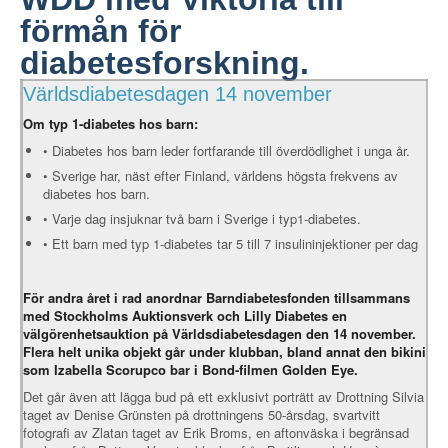
förmån för
diabetesforskning.
Världsdiabetesdagen 14 november
Om typ 1-diabetes hos barn:
• Diabetes hos barn leder fortfarande till överdödlighet i unga år.
• Sverige har, näst efter Finland, världens högsta frekvens av
diabetes hos barn.
• Varje dag insjuknar två barn i Sverige i typ1-diabetes.
• Ett barn med typ 1‐diabetes tar 5 till 7 insulininjektioner per dag
För andra året i rad anordnar Barndiabetesfonden tillsammans
med Stockholms Auktionsverk och Lilly Diabetes en
välgörenhetsauktion på Världsdiabetesdagen den 14 november.
Flera helt unika objekt går under klubban, bland annat den bikini
som Izabella Scorupco bar i Bond-filmen Golden Eye.
Det går även att lägga bud på ett exklusivt porträtt av Drottning Silvia
taget av Denise Grünsten på drottningens 50-årsdag, svartvitt
fotografi av Zlatan taget av Erik Broms, en aftonväska i begränsad