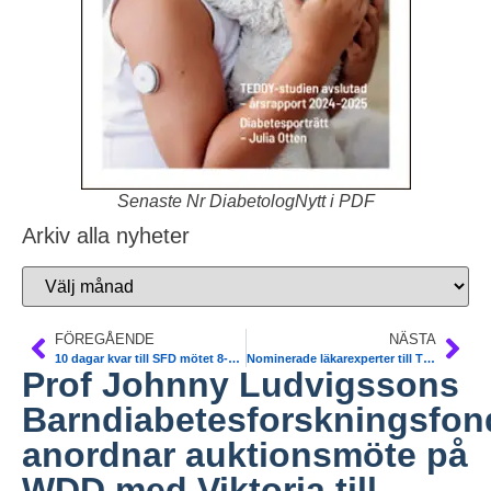
Senaste Nr DiabetologNytt i PDF
Arkiv alla nyheter
FÖREGÅENDE
NÄSTA
10 dagar kvar till SFD mötet 8-9 nov i Sthlm, satelitmöte 7/11. Anmäl Dig
Nominerade läkarexperter till TLVs insulinpumpgrupp.
Prof Johnny Ludvigssons
Barndiabetesforskningsfon
anordnar auktionsmöte på
WDD med Viktoria till