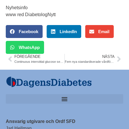
Nyhetsinfo
www red DiabetologNytt
Facebook
LinkedIn
Email
WhatsApp
FÖREGÅENDE
NÄSTA
Continuous interstitial glucose sensing – the standard of care in T1DM and in some T2DM. For discussion
Fem nya standardiserade vårdförlopp 2020. Diabetes ett av dessa. Friska pengar 100 MSEK nationellt/regionalt. Totat 900 MSEK
Ansvarig utgivare och Ordf SFD
Jarl Hellman