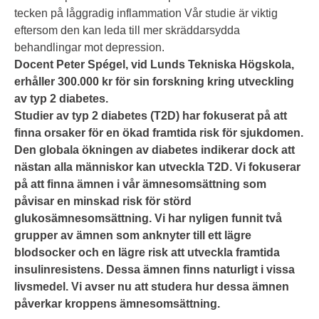
tecken på låggradig inflammation Vår studie är viktig
eftersom den kan leda till mer skräddarsydda
behandlingar mot depression.
Docent Peter Spégel, vid Lunds Tekniska Högskola,
erhåller 300.000 kr för sin forskning kring utveckling
av typ 2 diabetes.
Studier av typ 2 diabetes (T2D) har fokuserat på att
finna orsaker för en ökad framtida risk för sjukdomen.
Den globala ökningen av diabetes indikerar dock att
nästan alla människor kan utveckla T2D. Vi fokuserar
på att finna ämnen i vår ämnesomsättning som
påvisar en minskad risk för störd
glukosämnesomsättning. Vi har nyligen funnit två
grupper av ämnen som anknyter till ett lägre
blodsocker och en lägre risk att utveckla framtida
insulinresistens. Dessa ämnen finns naturligt i vissa
livsmedel. Vi avser nu att studera hur dessa ämnen
påverkar kroppens ämnesomsättning.