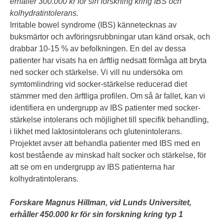
erhåller 300.000 kr för sin forskning kring IBS och
kolhydratintolerans.
Irritable bowel syndrome (IBS) kännetecknas av
buksmärtor och avföringsrubbningar utan känd orsak, och
drabbar 10-15 % av befolkningen. En del av dessa
patienter har visats ha en ärftlig nedsatt förmåga att bryta
ned socker och stärkelse. Vi vill nu undersöka om
symtomlindring vid socker-stärkelse reducerad diet
stämmer med den ärftliga profilen. Om så är fallet, kan vi
identifiera en undergrupp av IBS patienter med socker-
stärkelse intolerans och möjlighet till specifik behandling,
i likhet med laktosintolerans och glutenintolerans.
Projektet avser att behandla patienter med IBS med en
kost bestående av minskad halt socker och stärkelse, för
att se om en undergrupp av IBS patienterna har
kolhydratintolerans.
Forskare Magnus Hillman, vid Lunds Universitet,
erhåller 450.000 kr för sin forskning kring typ 1