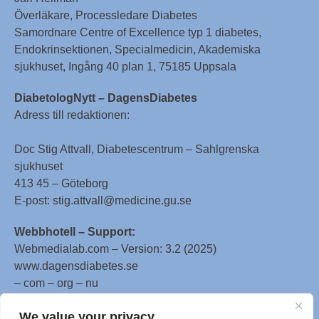
Överläkare, Processledare Diabetes
Samordnare Centre of Excellence typ 1 diabetes,
Endokrinsektionen, Specialmedicin, Akademiska
sjukhuset, Ingång 40 plan 1, 75185 Uppsala
DiabetologNytt – DagensDiabetes
Adress till redaktionen:
Doc Stig Attvall, Diabetescentrum – Sahlgrenska
sjukhuset
413 45 – Göteborg
E-post: stig.attvall@medicine.gu.se
Webbhotell – Support:
Webmedialab.com – Version: 3.2 (2025)
www.dagensdiabetes.se
– com – org – nu
All material on this website
We value your privacy