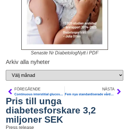
Senaste Nr DiabetologNytt i PDF
Arkiv alla nyheter
FÖREGÅENDE
NÄSTA
Continuous interstitial glucose sensing – the standard of care in T1DM and in some T2DM. For discussion
Fem nya standardiserade vårdförlopp 2020. Diabetes ett av dessa. Friska pengar 100 MSEK nationellt/regionalt. Totat 900 MSEK
Pris till unga
diabetesforskare 3,2
miljoner SEK
Press release