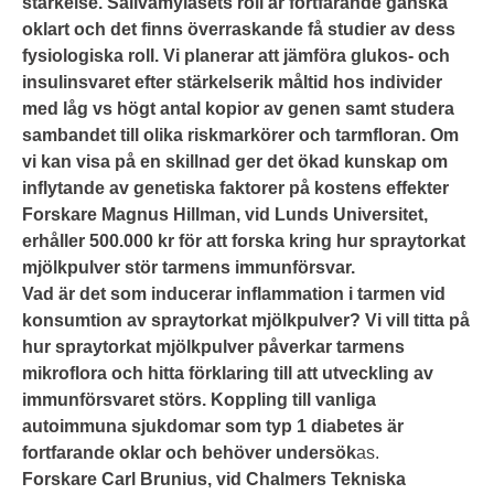
stärkelse. Salivamylasets roll är fortfarande ganska
oklart och det finns överraskande få studier av dess
fysiologiska roll. Vi planerar att jämföra glukos- och
insulinsvaret efter stärkelserik måltid hos individer
med låg vs högt antal kopior av genen samt studera
sambandet till olika riskmarkörer och tarmfloran. Om
vi kan visa på en skillnad ger det ökad kunskap om
inflytande av genetiska faktorer på kostens effekter
Forskare Magnus Hillman, vid Lunds Universitet,
erhåller 500.000 kr för att forska kring hur spraytorkat
mjölkpulver stör tarmens immunförsvar.
Vad är det som inducerar inflammation i tarmen vid
konsumtion av spraytorkat mjölkpulver? Vi vill titta på
hur spraytorkat mjölkpulver påverkar tarmens
mikroflora och hitta förklaring till att utveckling av
immunförsvaret störs. Koppling till vanliga
autoimmuna sjukdomar som typ 1 diabetes är
fortfarande oklar och behöver undersök
as.
Forskare Carl Brunius, vid Chalmers Tekniska