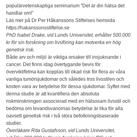
populärvetenskapliga seminarium ”Det är din hälsa det
handlar om!”
Läs mer på Dr Per Håkanssons Stiftelses hemsida
https://hakanssonsstiftelse.se
PhD Isabel Drake, vid Lunds Universitet, erhåller 500.000
kr för sin forskning om livsföring kan motverka en hög
genetisk risk.
Både arv och miljö är viktiga orsaker till insjuknande i
cancer. Det finns idag övertygande bevis för
övervikt/fetma kan kopplas till ökad risk för flera av våra
vanliga tumörsjukdomar och således tros livsstilen och
kosten vara av betydelse för dessa sjukdomar. Syftet med
denna studie är att kvantifiera den absoluta
riskminskningen associerad med en hälsosam livsstil och
bedöma om levandsvanornas betydelse är lika för alla
oavsett genetisk risk i två stora befolkningsbaserade
studier.
Överläkare Rita Gustafsson, vid Lunds Universitet,