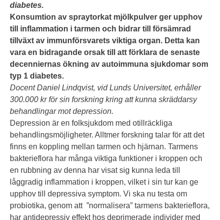
diabetes.
Konsumtion av spraytorkat mjölkpulver ger upphov
till inflammation i tarmen och bidrar till försämrad
tillväxt av immunförsvarets viktiga organ. Detta kan
vara en bidragande orsak till att förklara de senaste
decenniernas ökning av autoimmuna sjukdomar som
typ 1 diabetes.
Docent Daniel Lindqvist, vid Lunds Universitet, erhåller
300.000 kr för sin forskning kring att kunna skräddarsy
behandlingar mot depression.
Depression är en folksjukdom med otillräckliga
behandlingsmöjligheter. Alltmer forskning talar för att det
finns en koppling mellan tarmen och hjärnan. Tarmens
bakterieflora har många viktiga funktioner i kroppen och
en rubbning av denna har visat sig kunna leda till
låggradig inflammation i kroppen, vilket i sin tur kan ge
upphov till depressiva symptom. Vi ska nu testa om
probiotika, genom att ”normalisera” tarmens bakterieflora,
har antidepressiv effekt hos deprimerade individer med