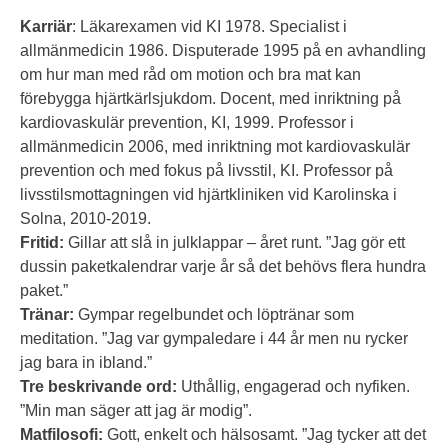
Karriär
: Läkarexamen vid KI 1978. Specialist i
allmänmedicin 1986. Disputerade 1995 på en avhandling
om hur man med råd om motion och bra mat kan
förebygga hjärtkärlsjukdom. Docent, med inriktning på
kardiovaskulär prevention, KI, 1999. Professor i
allmänmedicin 2006, med inriktning mot kardiovaskulär
prevention och med fokus på livsstil, KI. Professor på
livsstilsmottagningen vid hjärtkliniken vid Karolinska i
Solna, 2010-2019.
Fritid:
Gillar att slå in julklappar – året runt. ”Jag gör ett
dussin paketkalendrar varje år så det behövs flera hundra
paket.”
Tränar:
Gympar regelbundet och löptränar som
meditation. ”Jag var gympaledare i 44 år men nu rycker
jag bara in ibland.”
Tre beskrivande ord:
Uthållig, engagerad och nyfiken.
”Min man säger att jag är modig”.
Matfilosofi:
Gott, enkelt och hälsosamt. ”Jag tycker att det