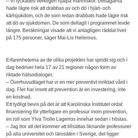
– Vi lyckades verkligen hjälpa människor. Deltagarna
hade lägre risk att drabbas av och dö i hjärt- och
kärlsjukdom, och de som redan drabbats hade lägre risk
att dö av sjukdomen. De som deltagit i programmet levde
längre. Beräkningar visade att vi antagligen räddat livet
på 175 personer, säger Mai-Lis Hellenius.
Erfarenheterna av de olika projekten har spridit sig och i
dag bedriver hela 17 av 21 regioner någon form av
riktade hälsodialoger.
– Överhuvudtaget har vi en mer preventivt inriktad vård i
dag. Fler har insett att prevention är en investering, inte
en kostnad.
Ett tydligt bevis på det är att Karolinska Institutet ordat
finansiering för ytterligare en professur inom prevention,
en roll som Ylva Trolle Lagerros innehar sedan i höstas.
– Jag tror att det kommer att tillsättas liknande professurer
på alla universitet och lärosäten i Sverige, det ligger