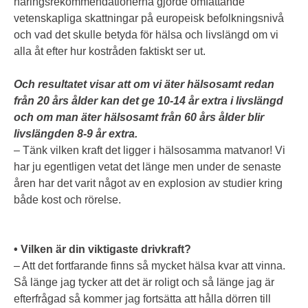
näringsrekommendationerna gjorde omfattande
vetenskapliga skattningar på europeisk befolkningsnivå
och vad det skulle betyda för hälsa och livslängd om vi
alla åt efter hur kostråden faktiskt ser ut.
Och resultatet visar att om vi äter hälsosamt redan
från 20 års ålder kan det ge 10-14 år extra i livslängd
och om man äter hälsosamt från 60 års ålder blir
livslängden 8-9 år extra.
– Tänk vilken kraft det ligger i hälsosamma matvanor! Vi
har ju egentligen vetat det länge men under de senaste
åren har det varit något av en explosion av studier kring
både kost och rörelse.
• Vilken är din viktigaste drivkraft?
– Att det fortfarande finns så mycket hälsa kvar att vinna.
Så länge jag tycker att det är roligt och så länge jag är
efterfrågad så kommer jag fortsätta att hålla dörren till