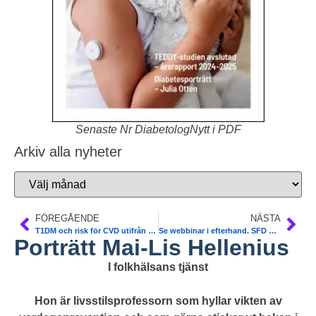
Senaste Nr DiabetologNytt i PDF
Arkiv alla nyheter
FÖREGÅENDE
NÄSTA
T1DM och risk för CVD utifrån debutålder. Karolinska. NDR. Sofia Carlsson et al. European Heart Journal
Se webbinar i efterhand. SFD och Sv Läkaresällskapet. Youtube
Porträtt Mai-Lis Hellenius
I folkhälsans tjänst
Hon är livsstilsprofessorn som hyllar vikten av