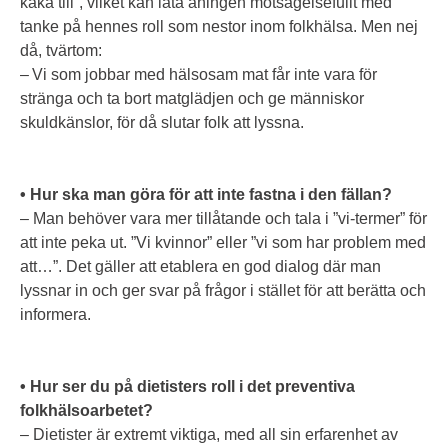
kaka till”, vilket kan låta aningen motsägelsefullt med
tanke på hennes roll som nestor inom folkhälsa. Men nej
då, tvärtom:
– Vi som jobbar med hälsosam mat får inte vara för
stränga och ta bort matglädjen och ge människor
skuldkänslor, för då slutar folk att lyssna.
• Hur ska man göra för att inte fastna i den fällan?
– Man behöver vara mer tillåtande och tala i ”vi-termer” för
att inte peka ut. ”Vi kvinnor” eller ”vi som har problem med
att…”. Det gäller att etablera en god dialog där man
lyssnar in och ger svar på frågor i stället för att berätta och
informera.
• Hur ser du på dietisters roll i det preventiva
folkhälsoarbetet?
– Dietister är extremt viktiga, med all sin erfarenhet av