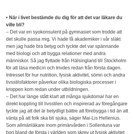
• När i livet bestämde du dig för att det var läkare du
ville bli?
– Det var en syokonsulent på gymnasiet som trodde att
det skulle passa mig. Vi hade få akademiker i vår släkt
men jag hade bra betyg och tyckte det var spännande
med biologi och att bygga relationer med andra
människor. Så jag flyttade från Hälsingland till Stockholm
för att läsa medicin och trivdes redan från första dagen.
Intresset för hur nutrition, fysisk aktivitet, sömn och andra
livsstilsfaktorer påverkar olika biologiska processer i
kroppen kom redan under utbildningen.
– Det har länge stått klart att många sjukdomar har en
direkt koppling till livsstilen och inspirerad av föregångare
tyckte jag att det är betydligt bättre att förebygga i tid än att
vänta på att folk ska bli sjuka, säger Mai-Lis Hellenius.
Som allmänläkare inom primärvården i Sollentuna var
hon bland de första i världen som skrev ut fysisk aktivitet