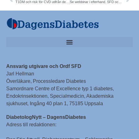
T1DM och risk för CVD utifrån debutålder. Karolinska. NDR. Sofia Carlsson et al. European Heart Journal
Se webbinar i efterhand. SFD och Sv Läkaresällskapet. Youtube
Ansvarig utgivare och Ordf SFD
Jarl Hellman
Överläkare, Processledare Diabetes
Samordnare Centre of Excellence typ 1 diabetes,
Endokrinsektionen, Specialmedicin, Akademiska
sjukhuset, Ingång 40 plan 1, 75185 Uppsala
DiabetologNytt – DagensDiabetes
Adress till redaktionen: