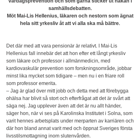
vardagsprevention och som gärna sticker ut hakan i
samhällsdebatten.
Möt Mai-Lis Hellenius, läkaren och nestorn som ägnat
hela sitt yrkesliv åt att vi alla ska må bättre.
Det där med att vara pensionär är relativt. I Mai-Lis
Hellenius fall innebär det att hon efter ett långt yrkesliv
som läkare och professor i allmänmedicin, med
kardiovaskulär prevention som forskningsområde, jobbar
minst lika mycket som tidigare – men nu i en friare roll
som professor emerita.
– Jag är glad över mitt jobb och detta med att förebygga
ohälsa har blivit så stort och efterfrågat att det är svårt att
säga nej. Jag upplever även att det är nu allt händer,
säger hon, när vi ses på Karolinska Institutet i Solna, som
varit hennes arbetsplats under merparten av karriären och
där hon bland annat varit med och öppnat Sveriges första
livsstilsmottagning inom slutenvården.