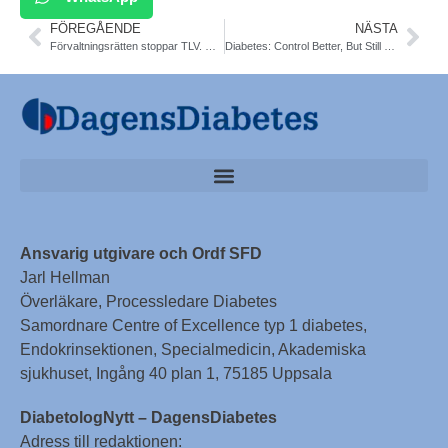
FÖREGÅENDE
NÄSTA
Förvaltningsrätten stoppar TLV. Region Skåne har rätt.
Diabetes: Control Better, But Still Too Short of Goal. USA. Diab Care
Ansvarig utgivare och Ordf SFD
Jarl Hellman
Överläkare, Processledare Diabetes
Samordnare Centre of Excellence typ 1 diabetes,
Endokrinsektionen, Specialmedicin, Akademiska
sjukhuset, Ingång 40 plan 1, 75185 Uppsala
DiabetologNytt – DagensDiabetes
Adress till redaktionen: