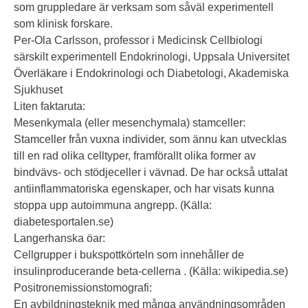
som gruppledare är verksam som såväl experimentell
som klinisk forskare.
Per-Ola Carlsson, professor i Medicinsk Cellbiologi
särskilt experimentell Endokrinologi, Uppsala Universitet
Överläkare i Endokrinologi och Diabetologi, Akademiska
Sjukhuset
Liten faktaruta:
Mesenkymala (eller mesenchymala) stamceller:
Stamceller från vuxna individer, som ännu kan utvecklas
till en rad olika celltyper, framförallt olika former av
bindvävs- och stödjeceller i vävnad. De har också uttalat
antiinflammatoriska egenskaper, och har visats kunna
stoppa upp autoimmuna angrepp. (Källa:
diabetesportalen.se)
Langerhanska öar:
Cellgrupper i bukspottkörteln som innehåller de
insulinproducerande beta-cellerna . (Källa: wikipedia.se)
Positronemissionstomografi:
En avbildningsteknik med många användningsområden