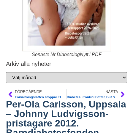
Senaste Nr DiabetologNytt i PDF
Arkiv alla nyheter
FÖREGÅENDE
NÄSTA
Förvaltningsrätten stoppar TLV. Region Skåne har rätt.
Diabetes: Control Better, But Still Too Short of Goal. USA. Diab Care
Per-Ola Carlsson, Uppsala
– Johnny Ludvigsson-
pristagare 2012.
Barndiabetesfonden