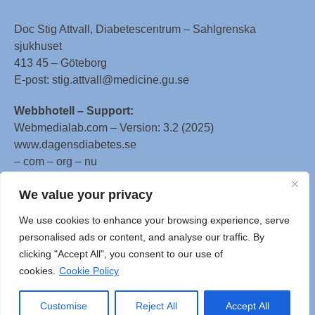
Doc Stig Attvall, Diabetescentrum – Sahlgrenska
sjukhuset
413 45 – Göteborg
E-post: stig.attvall@medicine.gu.se
Webbhotell – Support:
Webmedialab.com – Version: 3.2 (2025)
www.dagensdiabetes.se
– com – org – nu
All material on this website
We value your privacy
is protected by copyright, Copyright © 1996-2025 by
We use cookies to enhance your browsing experience, serve
WebMD LLC. This website also contains material
personalised ads or content, and analyse our traffic. By
copyrighted by 3rd parties.
clicking "Accept All", you consent to our use of
cookies.
Cookie Policy
Customise
Reject All
Accept All