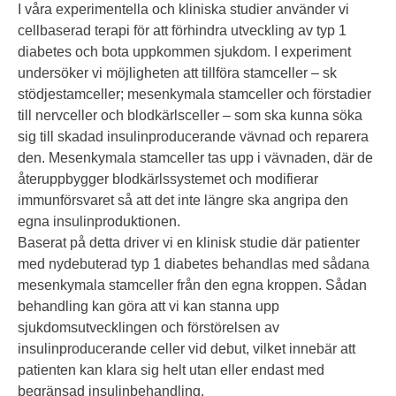
I våra experimentella och kliniska studier använder vi
cellbaserad terapi för att förhindra utveckling av typ 1
diabetes och bota uppkommen sjukdom. I experiment
undersöker vi möjligheten att tillföra stamceller – sk
stödjestamceller; mesenkymala stamceller och förstadier
till nervceller och blodkärlsceller – som ska kunna söka
sig till skadad insulinproducerande vävnad och reparera
den. Mesenkymala stamceller tas upp i vävnaden, där de
återuppbygger blodkärlssystemet och modifierar
immunförsvaret så att det inte längre ska angripa den
egna insulinproduktionen.
Baserat på detta driver vi en klinisk studie där patienter
med nydebuterad typ 1 diabetes behandlas med sådana
mesenkymala stamceller från den egna kroppen. Sådan
behandling kan göra att vi kan stanna upp
sjukdomsutvecklingen och förstörelsen av
insulinproducerande celler vid debut, vilket innebär att
patienten kan klara sig helt utan eller endast med
begränsad insulinbehandling.