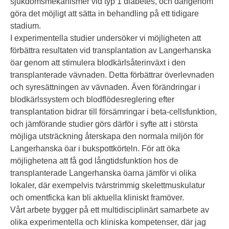
sjukdomsmekanismer vid typ 1 diabetes, och därigenom
göra det möjligt att sätta in behandling på ett tidigare
stadium.
I experimentella studier undersöker vi möjligheten att
förbättra resultaten vid transplantation av Langerhanska
öar genom att stimulera blodkärlsåterinväxt i den
transplanterade vävnaden. Detta förbättrar överlevnaden
och syresättningen av vävnaden. Även förändringar i
blodkärlssystem och blodflödesreglering efter
transplantation bidrar till försämringar i beta-cellsfunktion,
och jämförande studier görs därför i syfte att i största
möjliga utsträckning återskapa den normala miljön för
Langerhanska öar i bukspottkörteln. För att öka
möjlighetena att få god långtidsfunktion hos de
transplanterade Langerhanska öarna jämför vi olika
lokaler, där exempelvis tvärstrimmig skelettmuskulatur
och omentficka kan bli aktuella kliniskt framöver.
Vårt arbete bygger på ett multidisciplinärt samarbete av
olika experimentella och kliniska kompetenser, där jag